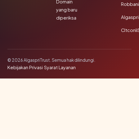
Domain
Robbani
yang baru
Algaspri
diperiksa
Cltconli
© 2026 AlgaspriTrust. Semua hak dilindungi.
Kebijakan Privasi
·
Syarat Layanan