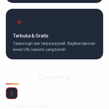
Terbuka & Gratis
Tanpa login dan tanpa paywall. Bagikan laporan
lewat URL kanonis yang bersih.
Cara kerja
1
1 · Masukkan domain