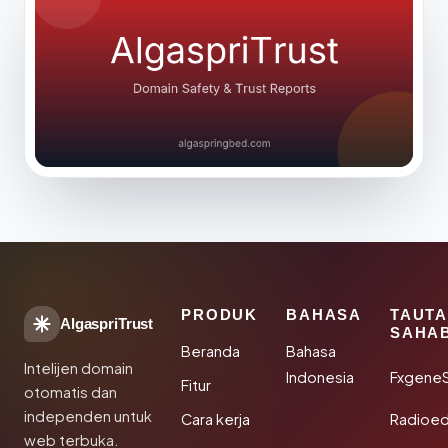
PRODUK
BAHASA
TAUT
AlgaspriTrust
SAHA
Beranda
Bahasa
Intelijen domain
Indonesia
Fxgene
Fitur
otomatis dan
independen untuk
Cara kerja
Radioe
web terbuka.