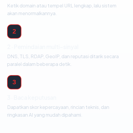
Ketik domain atau tempel URL lengkap, lalu sistem
akan menormalkannya.
2
2 · Pemindaian multi-sinyal
DNS, TLS, RDAP, GeoIP, dan reputasi ditarik secara
paralel dalam beberapa detik.
3
3 · Baca keputusan
Dapatkan skor kepercayaan, rincian teknis, dan
ringkasan AI yang mudah dipahami.