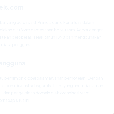
tels.com
al yang berbasis di Prancis dan dikenal luas dalam
ediakan platform pemesanan hotel resmi Accor dengan
 ini telah beroperasi sejak tahun 1998 dan menggunakan
an data pengguna.
Pengguna
satu pemimpin global dalam layanan perhotelan. Dengan
els.com dikenal sebagai platform yang andal dan aman
dan pengelolaan domain oleh organisasi resmi
adap situs ini.