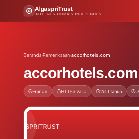
AlgaspriTrust
INTELIJEN DOMAIN INDEPENDEN
Beranda
›
Pemeriksaan
›
accorhotels.com
accorhotels.com
France
HTTPS Valid
28.1 tahun
D