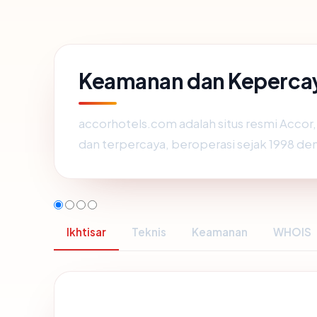
Keamanan dan Keperca
accorhotels.com adalah situs resmi Accor
dan terpercaya, beroperasi sejak 1998 d
Ikhtisar
Teknis
Keamanan
WHOIS