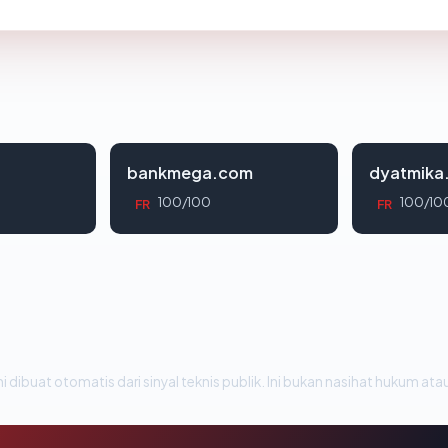
bankmega.com
dyatmika
100/100
100/10
FR
FR
i dibuat otomatis dari sinyal teknis publik. Ini bukan nasihat hukum atau