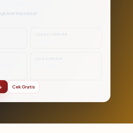
angat Aman
ngkasan keputusan
LOKASI SERVER
France
USIA DOMAIN
mains, In
28.1 tahun
↓
Cek Gratis