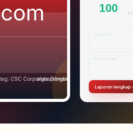
S
100
Ri
ALAMAT IP
193.200.231.1
REGISTRAR
CSC Corporate Do
c.
Laporan lengkap 