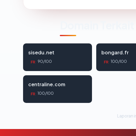
Domain Terkait
sisedu.net
bongard.fr
90/100
100/100
FR
FR
centraline.com
100/100
FR
Laporan in