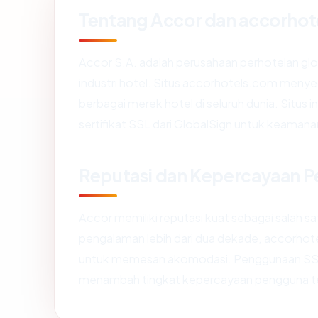
Tentang Accor dan accorho
Accor S.A. adalah perusahaan perhotelan glob
industri hotel. Situs accorhotels.com meny
berbagai merek hotel di seluruh dunia. Situs
sertifikat SSL dari GlobalSign untuk keaman
Reputasi dan Kepercayaan 
Accor memiliki reputasi kuat sebagai salah 
pengalaman lebih dari dua dekade, accorhot
untuk memesan akomodasi. Penggunaan SSL 
menambah tingkat kepercayaan pengguna terh