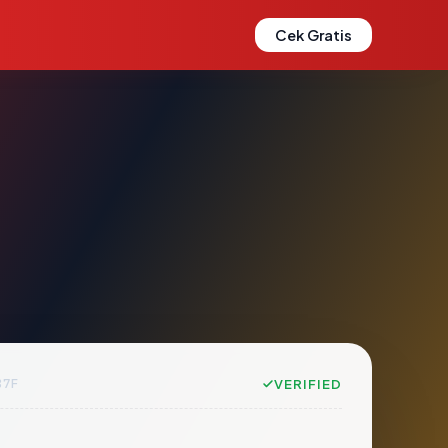
Cek Gratis
87F
VERIFIED