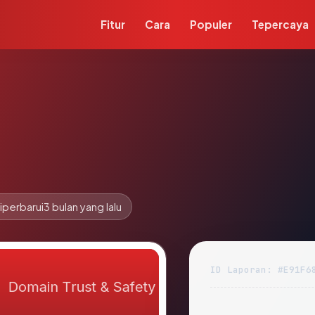
Fitur
Cara
Populer
Tepercaya
iperbarui
3 bulan yang lalu
ID Laporan: #E91F6