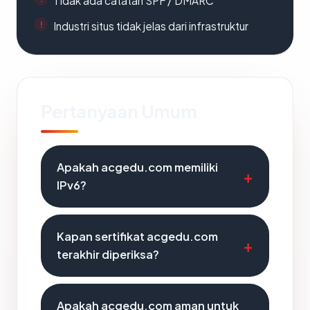
Tidak ada catatan SPF / DMARC
Industri situs tidak jelas dari infrastruktur
Pertanyaan Umum
Apakah acgedu.com memiliki
IPv6?
Kapan sertifikat acgedu.com
terakhir diperiksa?
Apakah acgedu.com aman untuk