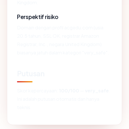
Kingdom.
Perspektif risiko
Domain dengan profil acgedu.com (usia
20.5 tahun, SSL OK, registrar Amazon
Registrar, Inc., negara United Kingdom)
biasanya jatuh dalam kategori "very_safe".
Putusan
Skor kepercayaan:
100/100
—
very_safe
.
Ini adalah putusan otomatis dan hanya
teknis.