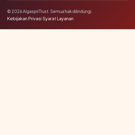
© 2026 AlgaspriTrust. Semua hak dilindungi.
Kebijakan Privasi
·
Syarat Layanan