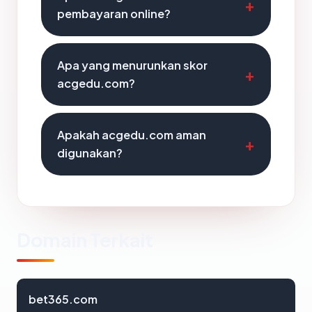
pembayaran online?
Apa yang menurunkan skor
acgedu.com?
Apakah acgedu.com aman
digunakan?
Domain Terkait
bet365.com