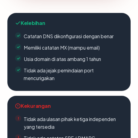
Kelebihan
Catatan DNS dikonfigurasi dengan benar
Memiliki catatan MX (mampu email)
Usia domain di atas ambang 1 tahun
Tidak ada jejak pemindaian port
mencurigakan
Kekurangan
Tidak ada ulasan pihak ketiga independen
yang tersedia