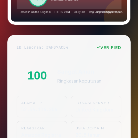
ID Laporan: #AF07ACD4
VERIFIED
Sangat Aman
100
Ringkasan keputusan
ALAMAT IP
LOKASI SERVER
52.56.114.206
United Kingdom
REGISTRAR
USIA DOMAIN
Amazon Registra
20.5 tahun