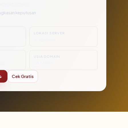
angat Aman
ngkasan keputusan
LOKASI SERVER
Singapore
USIA DOMAIN
nc.
28 tahun
↓
Cek Gratis