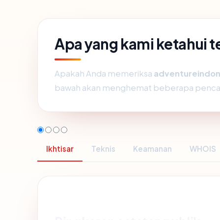
Apa yang kami ketahui 
Apakah Anda memeriksa
adventureindo
bawah akan menghemat beberapa pencar
Ikhtisar
Teknis
Keamanan
WHOIS