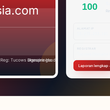
S
100
Ri
ALAMAT IP
15.235.233.101
REGISTRAR
Tucows Domains I
Laporan lengkap 