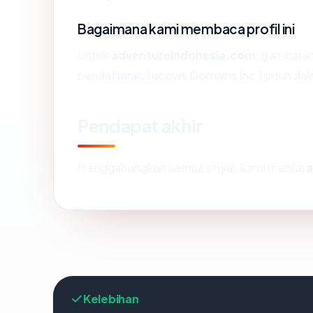
Bagaimana kami membaca profil ini
Untuk
adventureindonesia.com
, gambaran
pendaftaran Tucows Domains Inc.) jatuh dala
Pendapat akhir
Menggabungkan semua sinyal, kami menilai
a
Kelebihan