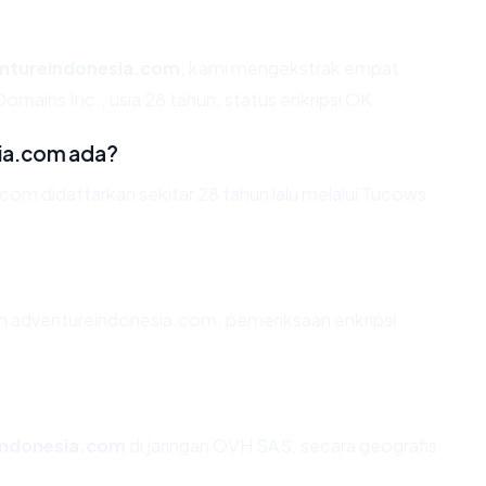
ntureindonesia.com
, kami mengekstrak empat
omains Inc., usia 28 tahun, status enkripsi OK.
ia.com ada?
om didaftarkan sekitar 28 tahun lalu melalui Tucows
an adventureindonesia.com, pemeriksaan enkripsi
indonesia.com
di jaringan OVH SAS, secara geografis