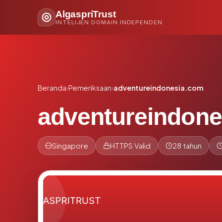
AlgaspriTrust
INTELIJEN DOMAIN INDEPENDEN
Beranda
›
Pemeriksaan
›
adventureindonesia.com
adventureindone
Singapore
HTTPS Valid
28 tahun