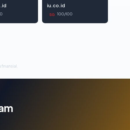
.id
iu.co.id
00
100/100
SG
 finansial.
lam