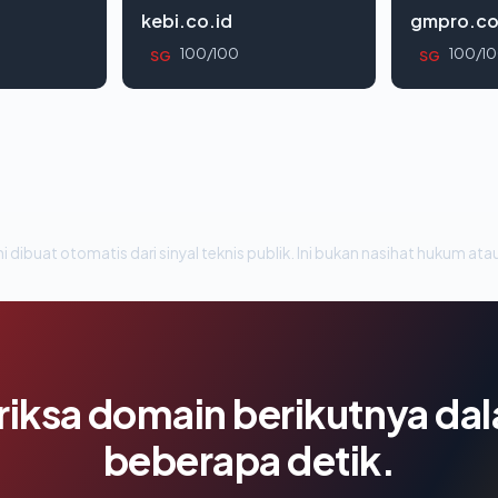
kebi.co.id
gmpro.co
100/100
100/1
SG
SG
i dibuat otomatis dari sinyal teknis publik. Ini bukan nasihat hukum atau
riksa domain berikutnya da
beberapa detik.