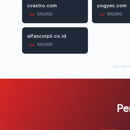
cvastro.com
yogyes.com
100/100
100/100
SG
SG
alfascorpii.co.id
100/100
SG
Laporan in
Pe