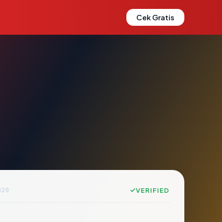
Cek Gratis
B20
VERIFIED