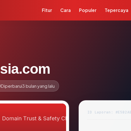
Fitur
Cara
Populer
Tepercaya
sia.com
Diperbarui
3 bulan yang lalu
ID Laporan: #E5B2A