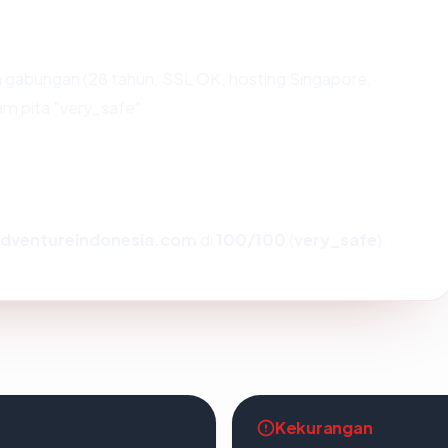
 gabungan (28 tahun, SSL OK, hosting Singapore,
m pita "very_safe".
dventureindonesia.com
di
100/100
(
very_safe
).
Kekurangan