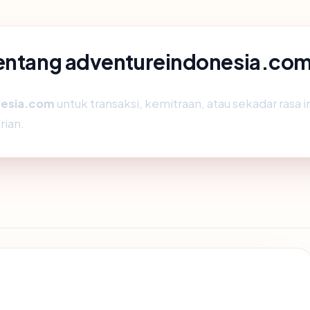
tentang adventureindonesia.co
nesia.com
untuk transaksi, kemitraan, atau sekadar rasa i
ian.