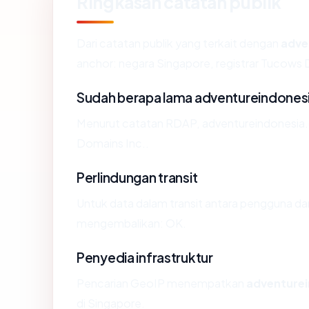
Ringkasan catatan publik
Dari catatan publik yang terkait dengan
adve
anchor: negara Singapore, registrar Tucows D
Sudah berapa lama adventureindones
Menurut catatan RDAP, adventureindonesia.c
Domains Inc..
Perlindungan transit
Untuk data dalam transit antara pengguna d
mengembalikan: OK.
Penyedia infrastruktur
Pencarian GeoIP menempatkan
adventure
di Singapore.