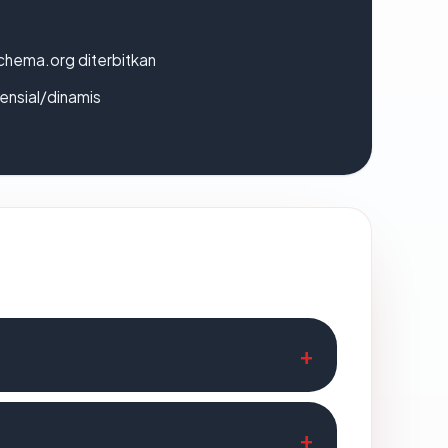
chema.org diterbitkan
densial/dinamis