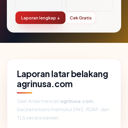
s, LLC
Laporan lengkap ↓
Cek Gratis
Laporan latar belakang
agrinusa.com
Saat Anda mencari
agrinusa.com
,
backend kami memukul DNS, RDAP, dan
TLS secara paralel.