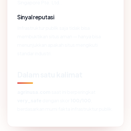
Singapore Pte. Ltd..
Sinyal reputasi
Infrastruktur publik saja tidak bisa
membuktikan situs aman — hanya bisa
menunjukkan apakah situs mengikuti
standar industri.
Dalam satu kalimat
agrinusa.com
saat ini berperingkat
very_safe
dengan skor
100/100
,
berdasarkan murni fakta infrastruktur publik.