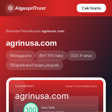
AlgaspriTrust
Cek Gratis
Beranda
›
Pemeriksaan
›
agrinusa.com
agrinusa.com
Singapore
HTTPS Valid
25.9 tahun
Diperbarui
3 bulan yang lalu