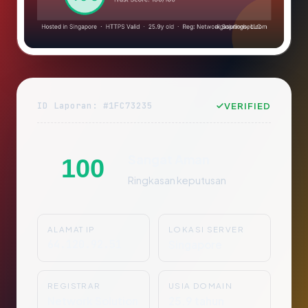
ID Laporan: #1FC73235
VERIFIED
Sangat Aman
100
Ringkasan keputusan
ALAMAT IP
LOKASI SERVER
64.120.92.51
Singapore
REGISTRAR
USIA DOMAIN
Network Solution
25.9 tahun