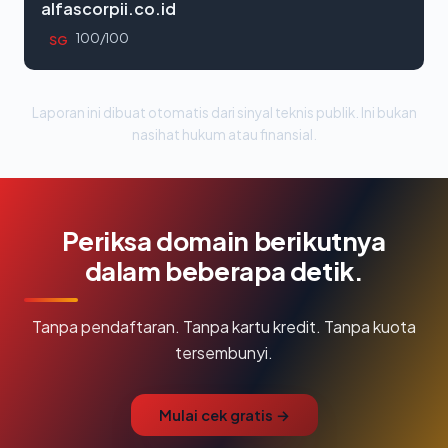
alfascorpii.co.id
100/100
SG
Laporan ini dibuat otomatis dari sinyal teknis publik. Ini bukan
nasihat hukum atau finansial.
Periksa domain berikutnya
dalam beberapa detik.
Tanpa pendaftaran. Tanpa kartu kredit. Tanpa kuota
tersembunyi.
Mulai cek gratis →