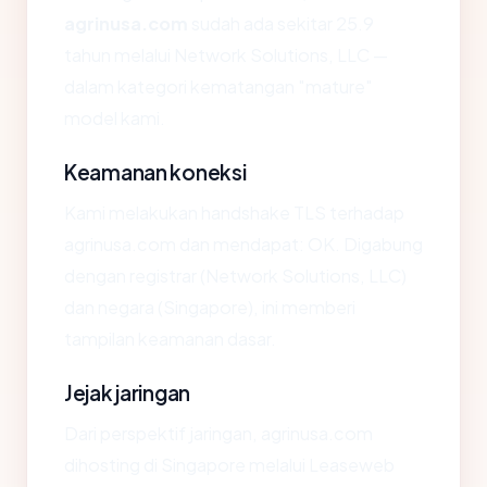
agrinusa.com
sudah ada sekitar 25.9
tahun melalui Network Solutions, LLC —
dalam kategori kematangan "mature"
model kami.
Keamanan koneksi
Kami melakukan handshake TLS terhadap
agrinusa.com dan mendapat: OK. Digabung
dengan registrar (Network Solutions, LLC)
dan negara (Singapore), ini memberi
tampilan keamanan dasar.
Jejak jaringan
Dari perspektif jaringan, agrinusa.com
dihosting di Singapore melalui Leaseweb