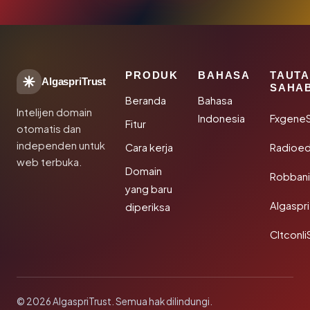
PRODUK
BAHASA
TAUT
AlgaspriTrust
SAHA
Beranda
Bahasa
Intelijen domain
Indonesia
Fxgene
Fitur
otomatis dan
independen untuk
Cara kerja
Radioe
web terbuka.
Domain
Robbani
yang baru
Algaspri
diperiksa
Cltconli
© 2026 AlgaspriTrust. Semua hak dilindungi.