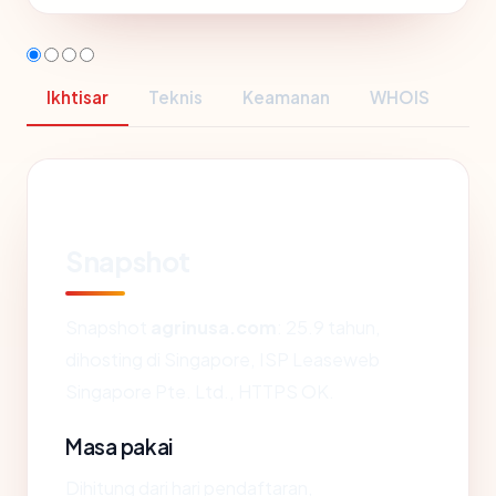
Ikhtisar
Teknis
Keamanan
WHOIS
Snapshot
Snapshot
agrinusa.com
: 25.9 tahun,
dihosting di Singapore, ISP Leaseweb
Singapore Pte. Ltd., HTTPS OK.
Masa pakai
Dihitung dari hari pendaftaran,