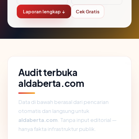
Laporan lengkap ↓
Cek Gratis
Audit terbuka
aldaberta.com
Data di bawah berasal dari pencarian
otomatis dan langsung untuk
aldaberta.com
. Tanpa input editorial —
hanya fakta infrastruktur publik.