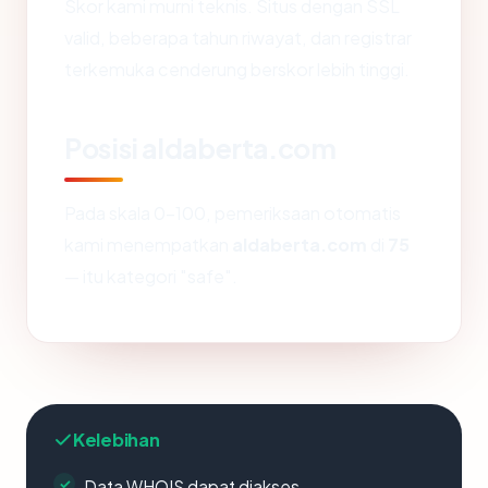
Skor kami murni teknis. Situs dengan SSL
valid, beberapa tahun riwayat, dan registrar
terkemuka cenderung berskor lebih tinggi.
Posisi aldaberta.com
Pada skala 0-100, pemeriksaan otomatis
kami menempatkan
aldaberta.com
di
75
— itu kategori "safe".
Kelebihan
Data WHOIS dapat diakses