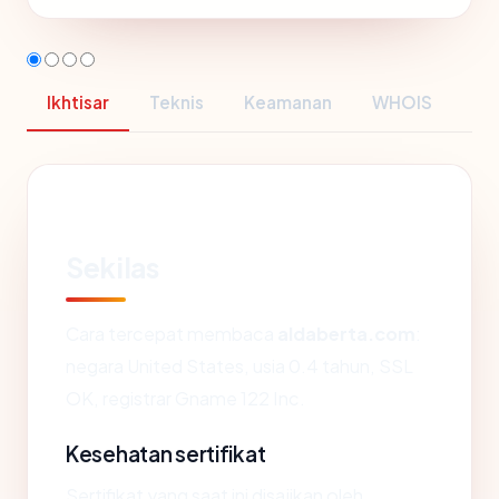
Ikhtisar
Teknis
Keamanan
WHOIS
Sekilas
Cara tercepat membaca
aldaberta.com
:
negara United States, usia 0.4 tahun, SSL
OK, registrar Gname 122 Inc.
Kesehatan sertifikat
Sertifikat yang saat ini disajikan oleh