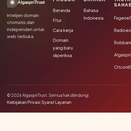
AlgaspriTrust
SAHA
Beranda
Bahasa
Intelijen domain
Indonesia
Fxgene
Fitur
otomatis dan
independen untuk
Cara kerja
Radioe
web terbuka.
Domain
Robbani
yang baru
Algaspri
diperiksa
Cltconli
© 2026 AlgaspriTrust. Semua hak dilindungi.
Kebijakan Privasi
·
Syarat Layanan