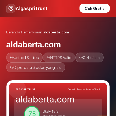
AlgaspriTrust
Cek Gratis
Beranda
›
Pemeriksaan
›
aldaberta.com
aldaberta.com
United States
HTTPS Valid
0.4 tahun
Diperbarui
3 bulan yang lalu