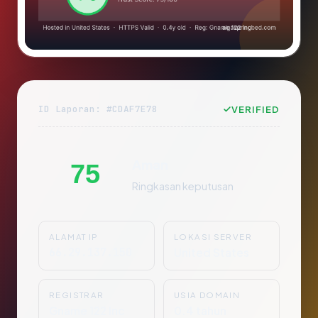
ID Laporan: #CDAF7E78
VERIFIED
Aman
75
Ringkasan keputusan
ALAMAT IP
LOKASI SERVER
66.29.137.150
United States
REGISTRAR
USIA DOMAIN
Gname 122 Inc
0.4 tahun