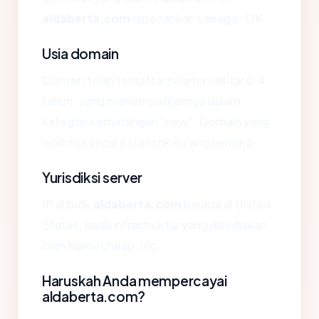
aldaberta.com
dipecahkan sebagai: OK.
Usia domain
Domain telah terdaftar selama sekitar 0.4
tahun, yang menempatkannya dalam
kategori kematangan "new". Domain yang
lebih tua secara statistik kurang berisiko.
Yurisdiksi server
IP di balik
aldaberta.com
berada di United
States, pada infrastruktur yang disediakan
oleh Namecheap, Inc..
Haruskah Anda mempercayai
aldaberta.com?