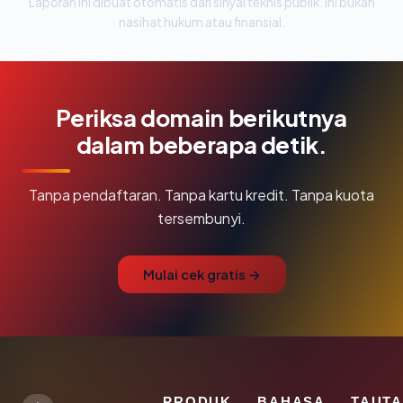
Laporan ini dibuat otomatis dari sinyal teknis publik. Ini bukan
nasihat hukum atau finansial.
Periksa domain berikutnya
dalam beberapa detik.
Tanpa pendaftaran. Tanpa kartu kredit. Tanpa kuota
tersembunyi.
Mulai cek gratis →
PRODUK
BAHASA
TAUT