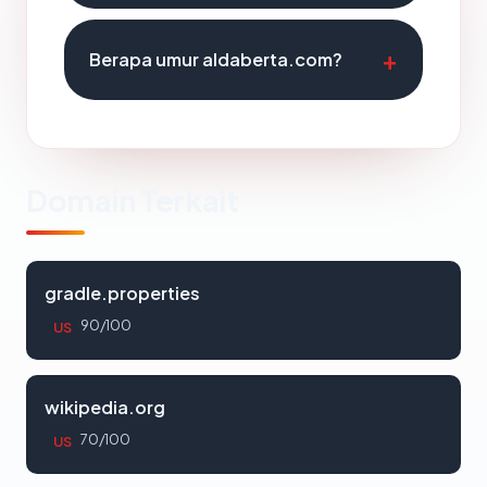
Berapa umur aldaberta.com?
Domain Terkait
gradle.properties
90/100
US
wikipedia.org
70/100
US