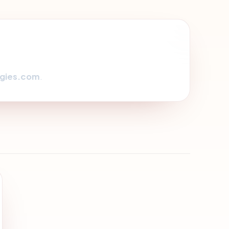
ogies.com
.