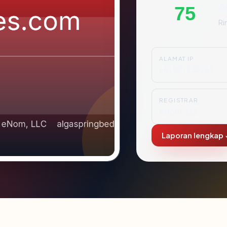
A
75
Ri
ALAMAT IP
64.98.135.61
REGISTRAR
eNom, LLC
Laporan lengkap 