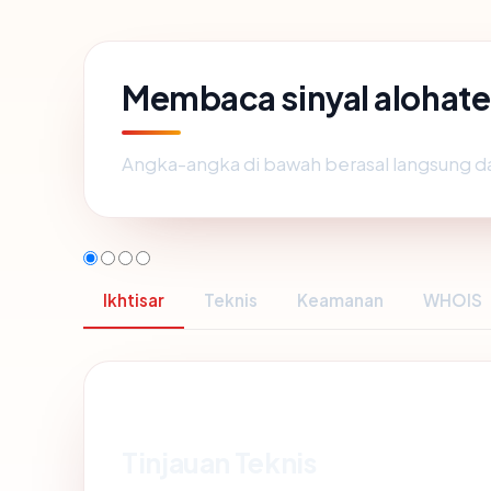
Membaca sinyal alohat
Angka-angka di bawah berasal langsung d
Ikhtisar
Teknis
Keamanan
WHOIS
Tinjauan Teknis