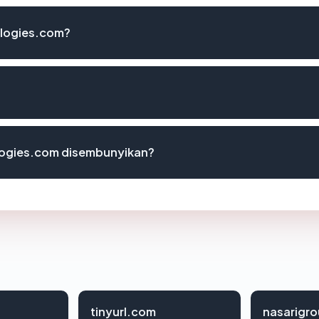
ologies.com?
logies.com disembunyikan?
tinyurl.com
nasarigr