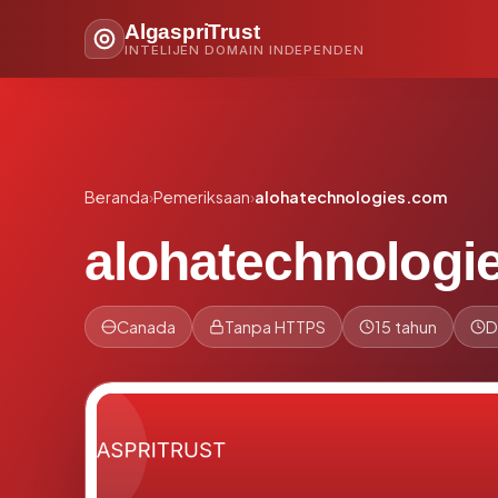
AlgaspriTrust
INTELIJEN DOMAIN INDEPENDEN
Beranda
›
Pemeriksaan
›
alohatechnologies.com
alohatechnologi
Canada
Tanpa HTTPS
15 tahun
D