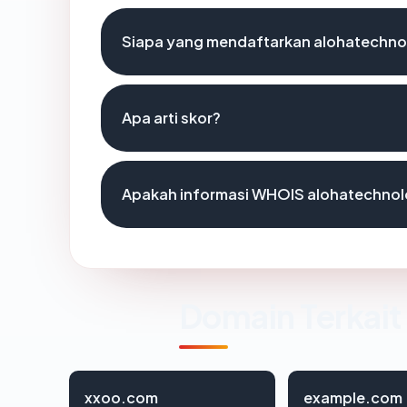
Siapa yang mendaftarkan alohatechn
Apa arti skor?
Apakah informasi WHOIS alohatechno
Domain Terkait
xxoo.com
example.com