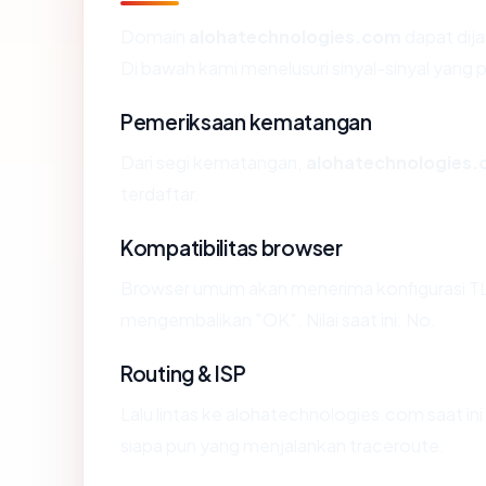
Domain
alohatechnologies.com
dapat dij
Di bawah kami menelusuri sinyal-sinyal yang pa
Pemeriksaan kematangan
Dari segi kematangan,
alohatechnologies
terdaftar.
Kompatibilitas browser
Browser umum akan menerima konfigurasi TL
mengembalikan "OK". Nilai saat ini: No.
Routing & ISP
Lalu lintas ke alohatechnologies.com saat in
siapa pun yang menjalankan traceroute.