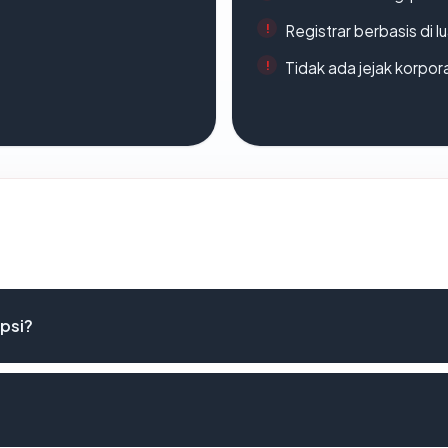
Registrar berbasis di l
Tidak ada jejak korpora
psi?