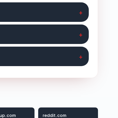
oup.com
reddit.com