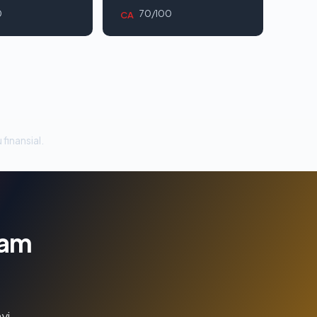
0
70/100
CA
 finansial.
lam
yi.