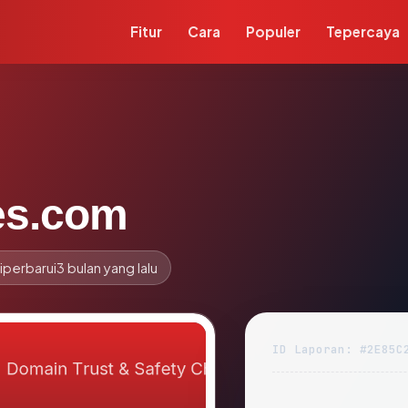
Fitur
Cara
Populer
Tepercaya
es.com
iperbarui
3 bulan yang lalu
ID Laporan: #2E85C