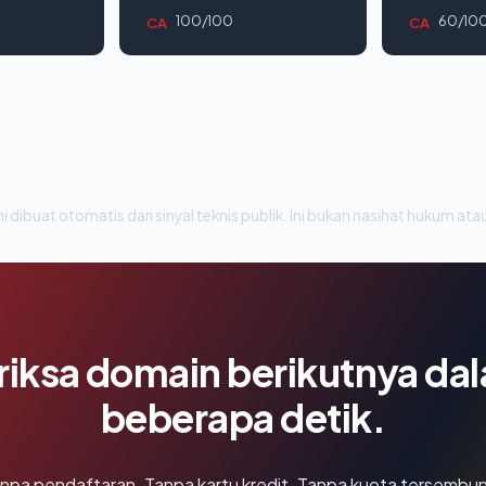
100/100
60/10
CA
CA
i dibuat otomatis dari sinyal teknis publik. Ini bukan nasihat hukum atau
riksa domain berikutnya da
beberapa detik.
npa pendaftaran. Tanpa kartu kredit. Tanpa kuota tersembun