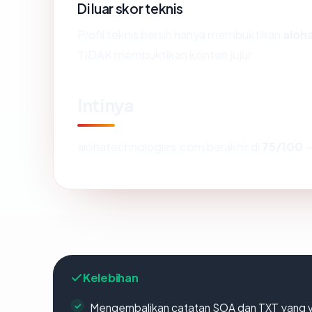
Di luar skor teknis
Profil teknis bersih hanya membuktikan
aloh
TIDAK membuktikan konten jujur.
Intinya
alohatechnologies.com berakhir di
75/100
—
Kelebihan
Mengembalikan catatan SOA dan TXT yang v