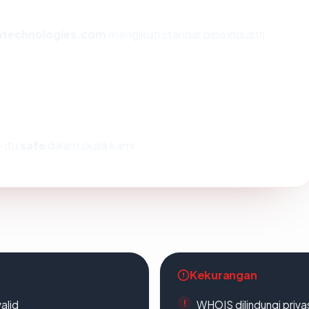
atechnologies.com
mengikuti standar pipa industri.
 itu
safe
dalam skala kami.
Kekurangan
alid
WHOIS dilindungi priva