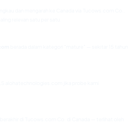
angkau dan mengarah ke Canada via Tucows.com Co..
ling relevan satu per satu.
.com
berada dalam kategori "mature" — sekitar 15 tahun
S alohatechnologies.com jika probe kami
i berakhir di Tucows.com Co. di Canada — terlihat oleh