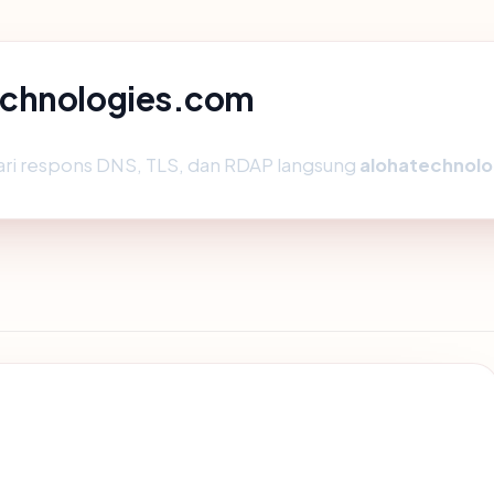
echnologies.com
ari respons DNS, TLS, dan RDAP langsung
alohatechnol