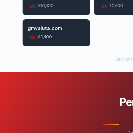
100/100
70/100
CA
CA
gmvaluta.com
60/100
CA
Laporan in
Pe
Ta