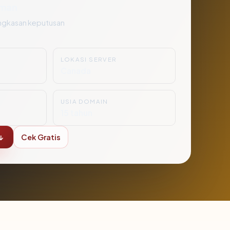
man
ngkasan keputusan
LOKASI SERVER
Canada
USIA DOMAIN
15 tahun
↓
Cek Gratis