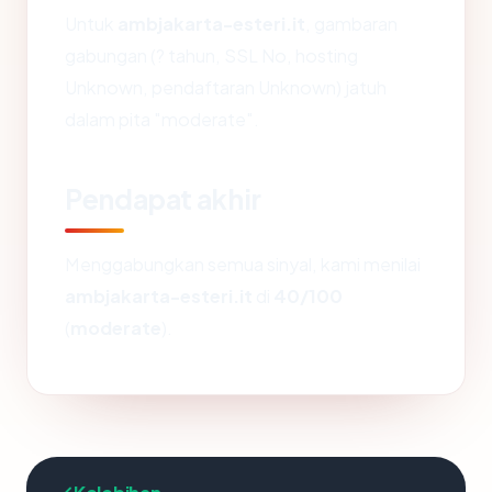
Untuk
ambjakarta-esteri.it
, gambaran
gabungan (? tahun, SSL No, hosting
Unknown, pendaftaran Unknown) jatuh
dalam pita "moderate".
Pendapat akhir
Menggabungkan semua sinyal, kami menilai
ambjakarta-esteri.it
di
40/100
(
moderate
).