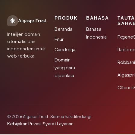
PRODUK
BAHASA
TAUT
AlgaspriTrust
SAHA
Beranda
Bahasa
Intelijen domain
Indonesia
Fxgene
Fitur
otomatis dan
independen untuk
Cara kerja
Radioe
web terbuka.
Domain
Robbani
yang baru
Algaspri
diperiksa
Cltconli
© 2026 AlgaspriTrust. Semua hak dilindungi.
Kebijakan Privasi
·
Syarat Layanan