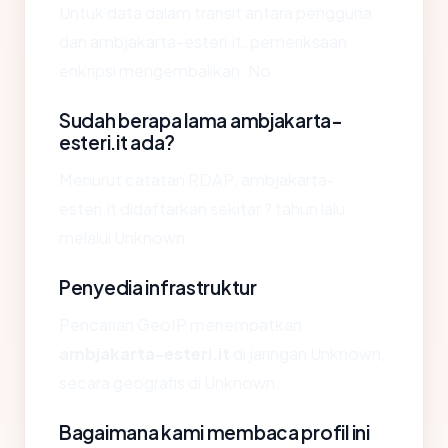
Untuk data dalam transit antara pengguna
dan ambjakarta-esteri.it, pemeriksaan
enkripsi mengembalikan: No.
Sudah berapa lama ambjakarta-
esteri.it ada?
Menurut catatan RDAP, ambjakarta-
esteri.it didaftarkan sekitar ? tahun lalu
melalui Unknown.
Penyedia infrastruktur
Pencarian GeoIP menempatkan
ambjakarta-esteri.it
di jaringan Unknown,
secara geografis di Unknown.
Bagaimana kami membaca profil ini