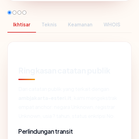
Ikhtisar
Teknis
Keamanan
WHOIS
Ringkasan catatan publik
Dari catatan publik yang terkait dengan
ambjakarta-esteri.it
, kami mengekstrak
empat anchor: negara Unknown, registrar
Unknown, usia ? tahun, status enkripsi No.
Perlindungan transit