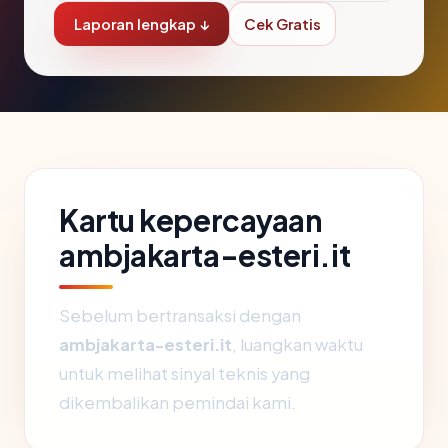
Laporan lengkap ↓
Cek Gratis
Kartu kepercayaan
ambjakarta-esteri.it
Sebelum bertransaksi dengan
ambjakarta-esteri.it
, luangkan waktu
untuk melihat sinyal teknis yang
dikembalikan pemindai kami.