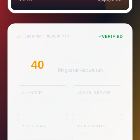
ID Laporan: #E0B0F739
VERIFIED
Sedang
40
Ringkasan keputusan
ALAMAT IP
LOKASI SERVER
Tidak Diketahu
Tidak Diketahui
i
REGISTRAR
USIA DOMAIN
Tidak Diketahui
Tidak Diketahui