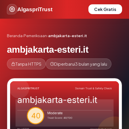
AlgaspriTrust
Cek Gratis
Beranda
›
Pemeriksaan
›
ambjakarta-esteri.it
ambjakarta-esteri.it
Tanpa HTTPS
Diperbarui
3 bulan yang lalu