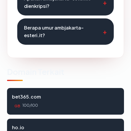
dienkripsi?
Berapa umur ambjakarta-
esteri.it?
Domain Terkait
bet365.com
100/100
GB
ho.io