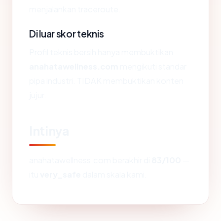
menjalankan traceroute.
Di luar skor teknis
Profil teknis bersih hanya membuktikan
anahatawellness.com
mengikuti standar
pipa industri. TIDAK membuktikan konten
jujur.
Intinya
anahatawellness.com berakhir di
83/100
—
itu
very_safe
dalam skala kami.