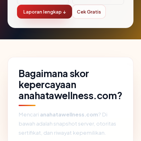
Laporan lengkap ↓
Cek Gratis
Bagaimana skor
kepercayaan
anahatawellness.com?
Mencari
anahatawellness.com
? Di
bawah adalah snapshot server, otoritas
sertifikat, dan riwayat kepemilikan.