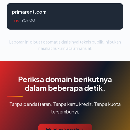
primarent.com
90/100
US
Laporan ini dibuat otomatis dari sinyal teknis publik. Ini bukan
nasihat hukum atau finansial.
Periksa domain berikutnya
dalam beberapa detik.
Tanpa pendaftaran. Tanpa kartu kredit. Tanpa kuota
tersembunyi.
Mulai cek gratis →