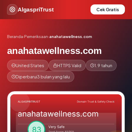
AlgaspriTrust
Cek Gratis
Beranda
›
Pemeriksaan
›
anahatawellness.com
anahatawellness.com
United States
HTTPS Valid
1.9 tahun
Diperbarui
3 bulan yang lalu