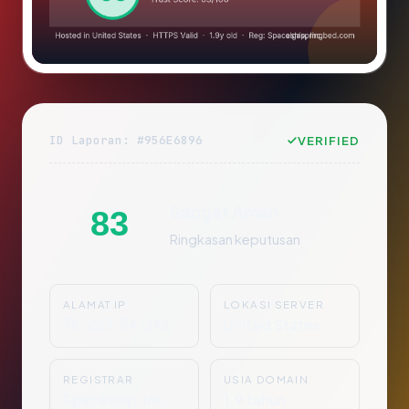
ID Laporan: #956E6896
VERIFIED
Sangat Aman
83
Ringkasan keputusan
ALAMAT IP
LOKASI SERVER
76.223.54.146
United States
REGISTRAR
USIA DOMAIN
Spaceship, Inc.
1.9 tahun