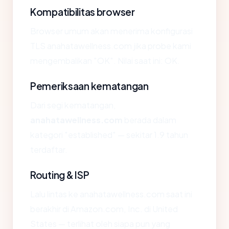
Kompatibilitas browser
Browser umum akan menerima konfigurasi
TLS anahatawellness.com jika probe kami
mengembalikan "OK". Nilai saat ini: OK.
Pemeriksaan kematangan
Dari segi kematangan,
anahatawellness.com
berada dalam
kategori "established" — sekitar 1.9 tahun
terdaftar.
Routing & ISP
Lalu lintas ke anahatawellness.com saat ini
berakhir di Amazon.com, Inc. di United
States — terlihat oleh siapa pun yang