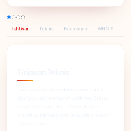
Ikhtisar
Teknis
Keamanan
WHOIS
Tinjauan Teknis
Domain
anahatawellness.com
dapat
dijangkau dan mengarah ke United States
via Amazon.com, Inc.. Di bawah kami
menelusuri sinyal-sinyal yang paling relevan
satu per satu.