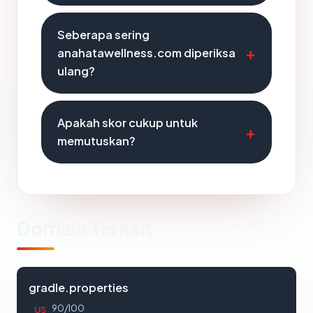
Seberapa sering
anahatawellness.com diperiksa
ulang?
Apakah skor cukup untuk
memutuskan?
Domain Terkait
gradle.properties
90/100
US