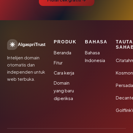
PRODUK
BAHASA
TAUT
AlgaspriTrust
SAHA
Beranda
Bahasa
Intelijen domain
Indonesia
Citatah
Fitur
otomatis dan
independen untuk
Cara kerja
Kosmoni
web terbuka.
Domain
Persada
yang baru
Decant
diperiksa
Golflink