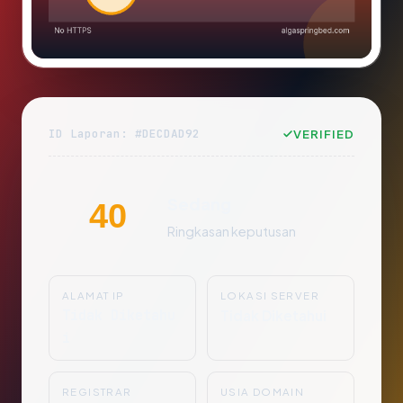
ID Laporan: #DECDAD92
VERIFIED
Sedang
40
Ringkasan keputusan
ALAMAT IP
LOKASI SERVER
Tidak Diketahu
Tidak Diketahui
i
REGISTRAR
USIA DOMAIN