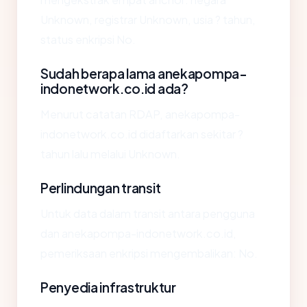
Unknown, registrar Unknown, usia ? tahun,
status enkripsi No.
Sudah berapa lama anekapompa-
indonetwork.co.id ada?
Menurut catatan RDAP, anekapompa-
indonetwork.co.id didaftarkan sekitar ?
tahun lalu melalui Unknown.
Perlindungan transit
Untuk data dalam transit antara pengguna
dan anekapompa-indonetwork.co.id,
pemeriksaan enkripsi mengembalikan: No.
Penyedia infrastruktur