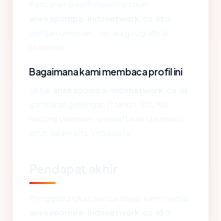
Pencarian GeoIP menempatkan
anekapompa-indonetwork.co.id
di
jaringan Unknown, secara geografis di
Unknown.
Bagaimana kami membaca profil ini
Untuk
anekapompa-indonetwork.co.id
,
gambaran gabungan (? tahun, SSL No,
hosting Unknown, pendaftaran Unknown)
jatuh dalam pita "moderate".
Pendapat akhir
Menggabungkan semua sinyal, kami menilai
anekapompa-indonetwork.co.id
di