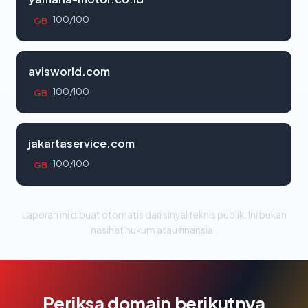
100/100
GB
avisworld.com
100/100
GB
jakartaservice.com
100/100
GB
Laporan ini dibuat otomatis dari sinyal teknis publik. Ini bukan
nasihat hukum atau finansial.
Periksa domain berikutnya