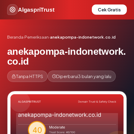
AlgaspriTrust
Cek Gratis
Beranda
›
Pemeriksaan
›
anekapompa-indonetwork.co.id
anekapompa-indonetwork.
co.id
Tanpa HTTPS
Diperbarui
3 bulan yang lalu