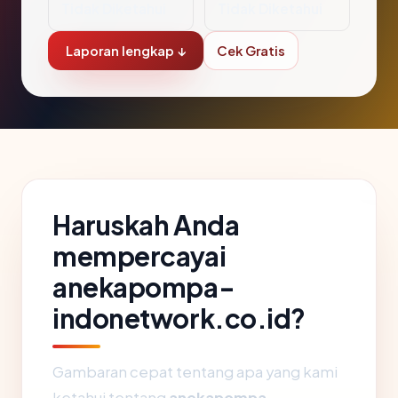
Tidak Diketahui
Tidak Diketahui
Laporan lengkap ↓
Cek Gratis
Haruskah Anda
mempercayai
anekapompa-
indonetwork.co.id?
Gambaran cepat tentang apa yang kami
ketahui tentang
anekapompa-