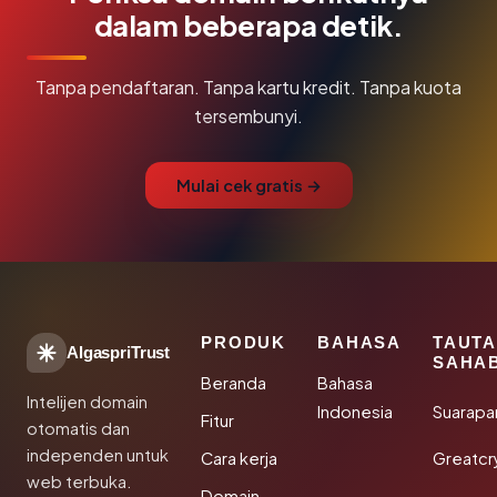
dalam beberapa detik.
Tanpa pendaftaran. Tanpa kartu kredit. Tanpa kuota
tersembunyi.
Mulai cek gratis →
PRODUK
BAHASA
TAUT
AlgaspriTrust
SAHA
Beranda
Bahasa
Intelijen domain
Indonesia
Suarapa
Fitur
otomatis dan
independen untuk
Cara kerja
Greatcr
web terbuka.
Domain