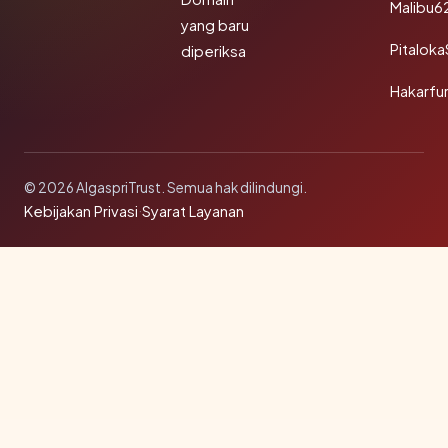
Malibu6
yang baru
Pitalok
diperiksa
Hakarfu
© 2026 AlgaspriTrust. Semua hak dilindungi.
Kebijakan Privasi
·
Syarat Layanan