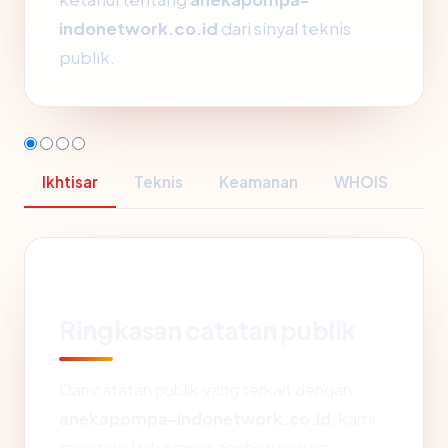
indonetwork.co.id
dari sinyal teknis
publik.
Ikhtisar
Teknis
Keamanan
WHOIS
Ringkasan catatan publik
Dari catatan publik yang terkait dengan
anekapompa-indonetwork.co.id
, kami
mengekstrak empat anchor: negara