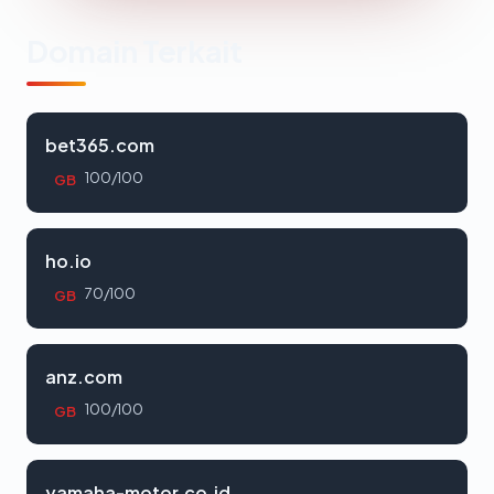
Domain Terkait
bet365.com
100/100
GB
ho.io
70/100
GB
anz.com
100/100
GB
yamaha-motor.co.id