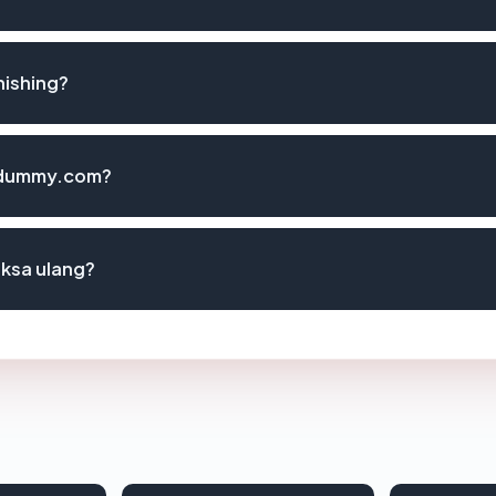
hishing?
tsdummy.com?
ksa ulang?