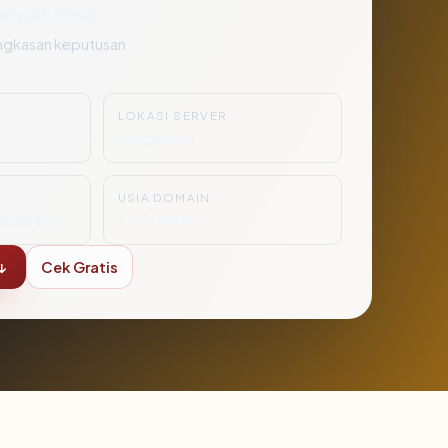
angat Aman
ngkasan keputusan
LOKASI SERVER
Singapore
USIA DOMAIN
donesia
17.3 tahun
↓
Cek Gratis