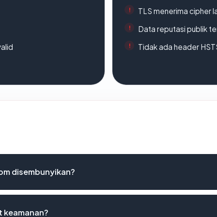
TLS menerima cipher 
Data reputasi publik t
alid
Tidak ada header HST
om disembunyikan?
st keamanan?