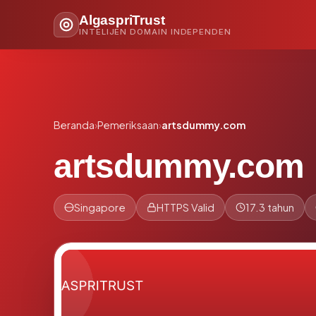
AlgaspriTrust
INTELIJEN DOMAIN INDEPENDEN
Beranda
›
Pemeriksaan
›
artsdummy.com
artsdummy.com
Singapore
HTTPS Valid
17.3 tahun