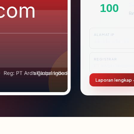
S
100
Ri
ALAMAT IP
83.136.216.19
REGISTRAR
PT Ardh Global In
Laporan lengkap 