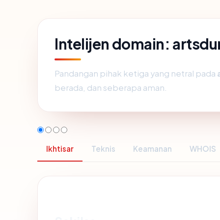
Intelijen domain: art
Pandangan pihak ketiga yang netral pada
berada, dan seberapa aman.
Ikhtisar
Teknis
Keamanan
WHOIS