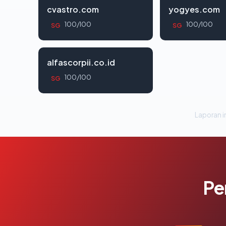
cvastro.com
yogyes.com
100/100
100/100
SG
SG
alfascorpii.co.id
100/100
SG
Laporan in
Pe