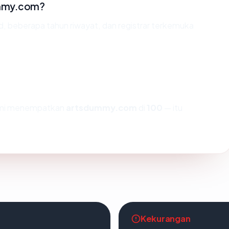
ummy.com?
id, beberapa tahun riwayat, dan registrar terkemuka
kami menempatkan
artsdummy.com
di
100
— itu
Kekurangan