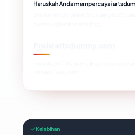
Haruskah Anda mempercayai artsd
Skor kami murni teknis. Situs dengan SSL val
cenderung berskor lebih tinggi.
Posisi artsdummy.com
Pada skala 0-100, pemeriksaan otomatis 
kategori "very_safe".
Kelebihan