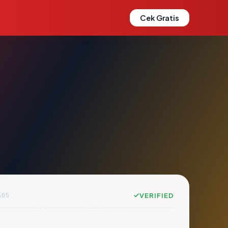
Cek Gratis
405
VERIFIED