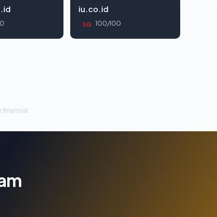
.id
iu.co.id
00
100/100
SG
 finansial.
lam