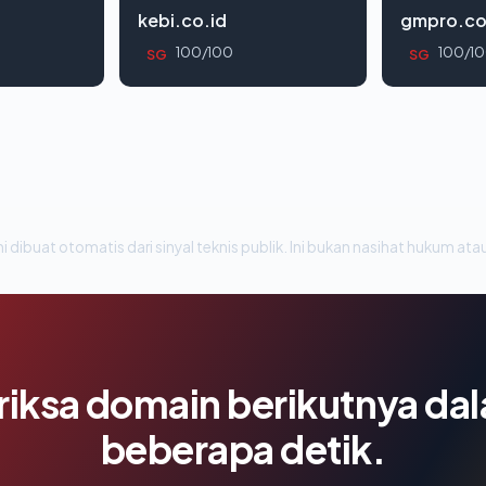
kebi.co.id
gmpro.co
100/100
100/1
SG
SG
i dibuat otomatis dari sinyal teknis publik. Ini bukan nasihat hukum atau
riksa domain berikutnya da
beberapa detik.