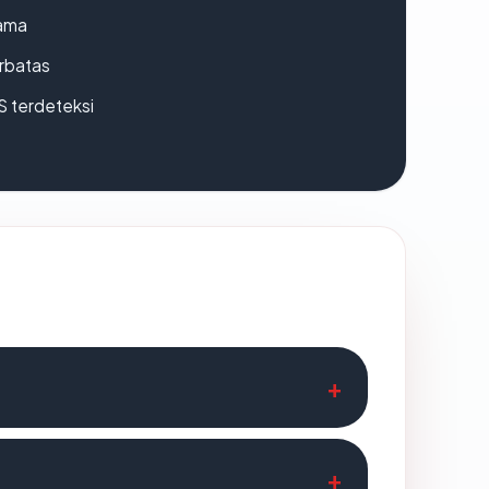
lama
erbatas
S terdeteksi