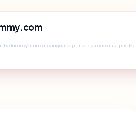
sdummy.com
artsdummy.com
dibangun sepenuhnya dari data publik: