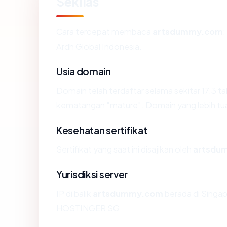
Sekilas
Cara tercepat membaca
artsdummy.com
:
Ardh Global Indonesia.
Usia domain
Domain telah terdaftar selama sekitar 17.3
kematangan "mature". Domain yang lebih tua s
Kesehatan sertifikat
Sertifikat yang saat ini disajikan oleh
artsdu
Yurisdiksi server
IP di balik
artsdummy.com
berada di Singap
HOSTINGER SG.