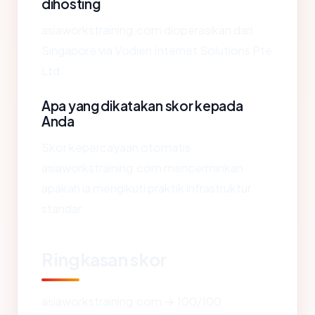
dihosting
asiaworkstraining.com dioperasikan dari
Singapore via Vodien Internet Solutions Pte
Ltd.
Apa yang dikatakan skor kepada
Anda
Skor kepercayaan otomatis
asiaworkstraining.com mencerminkan
apakah ia mengikuti praktik infrastruktur
standar.
Ringkasan skor
asiaworkstraining.com → 100/100