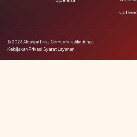
diperiksa
Coffee
© 2026 AlgaspriTrust. Semua hak dilindungi.
Kebijakan Privasi
·
Syarat Layanan