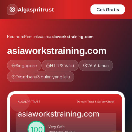
AlgaspriTrust
Cek Gratis
Beranda
›
Pemeriksaan
›
asiaworkstraining.com
asiaworkstraining.com
Singapore
HTTPS Valid
26.6 tahun
Diperbarui
3 bulan yang lalu