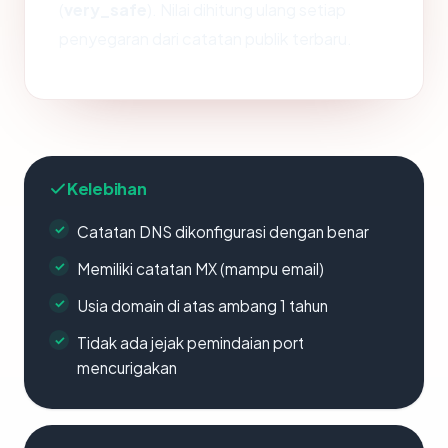
(
very_safe
). Nilai dihitung ulang setiap
penyegaran dari catatan publik terbaru.
Kelebihan
Catatan DNS dikonfigurasi dengan benar
Memiliki catatan MX (mampu email)
Usia domain di atas ambang 1 tahun
Tidak ada jejak pemindaian port
mencurigakan