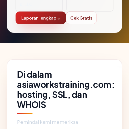
s, LLC
Laporan lengkap ↓
Cek Gratis
Di dalam
asiaworkstraining.com:
hosting, SSL, dan
WHOIS
Pemindai kami memeriksa