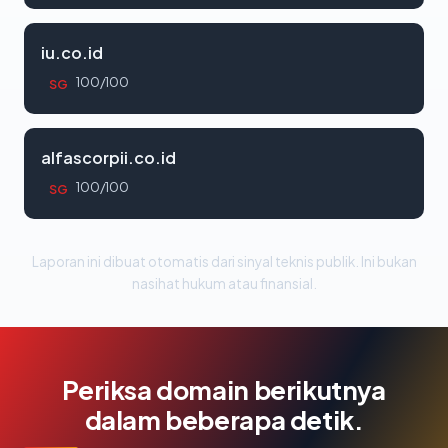
iu.co.id
100/100
SG
alfascorpii.co.id
100/100
SG
Laporan ini dibuat otomatis dari sinyal teknis publik. Ini bukan
nasihat hukum atau finansial.
Periksa domain berikutnya
dalam beberapa detik.