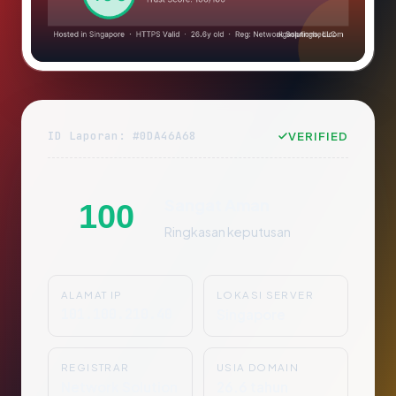
ID Laporan: #0DA46A68
VERIFIED
Sangat Aman
100
Ringkasan keputusan
ALAMAT IP
LOKASI SERVER
101.100.210.40
Singapore
REGISTRAR
USIA DOMAIN
Network Solution
26.6 tahun