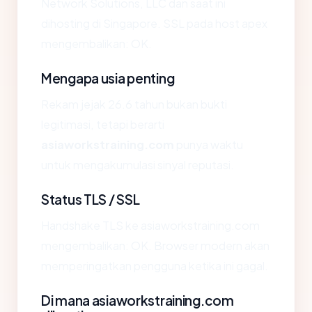
Network Solutions, LLC dan saat ini
dihosting di Singapore. SSL pada host apex
mengembalikan: OK.
Mengapa usia penting
Rekam jejak 26.6 tahun bukan bukti
legitimasi, tetapi berarti
asiaworkstraining.com
punya waktu
untuk mengakumulasi sinyal reputasi.
Status TLS / SSL
Handshake TLS ke asiaworkstraining.com
mengembalikan: OK. Browser modern akan
memperingatkan pengguna ketika ini gagal.
Di mana asiaworkstraining.com