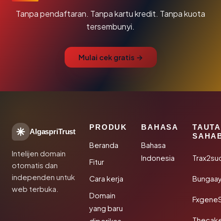
Tanpa pendaftaran. Tanpa kartu kredit. Tanpa kuota
tersembunyi.
Mulai cek gratis →
PRODUK
BAHASA
TAUT
AlgaspriTrust
SAHA
Beranda
Bahasa
Intelijen domain
Indonesia
Trax2su
Fitur
otomatis dan
independen untuk
Cara kerja
Bungaa
web terbuka.
Domain
Fxgene
yang baru
Thecak