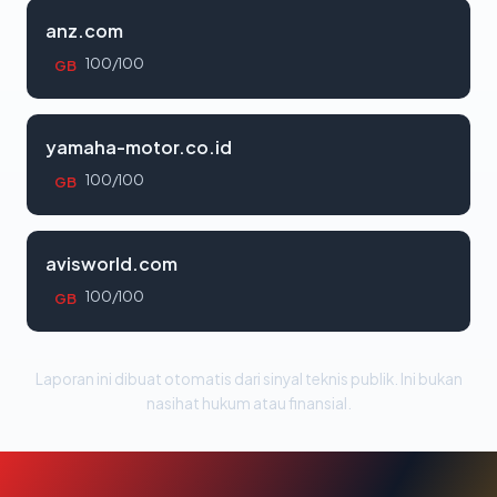
anz.com
100/100
GB
yamaha-motor.co.id
100/100
GB
avisworld.com
100/100
GB
Laporan ini dibuat otomatis dari sinyal teknis publik. Ini bukan
nasihat hukum atau finansial.