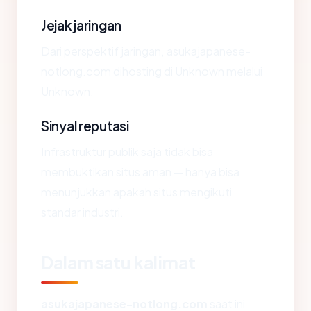
Jejak jaringan
Dari perspektif jaringan, asukajapanese-
notlong.com dihosting di Unknown melalui
Unknown.
Sinyal reputasi
Infrastruktur publik saja tidak bisa
membuktikan situs aman — hanya bisa
menunjukkan apakah situs mengikuti
standar industri.
Dalam satu kalimat
asukajapanese-notlong.com
saat ini