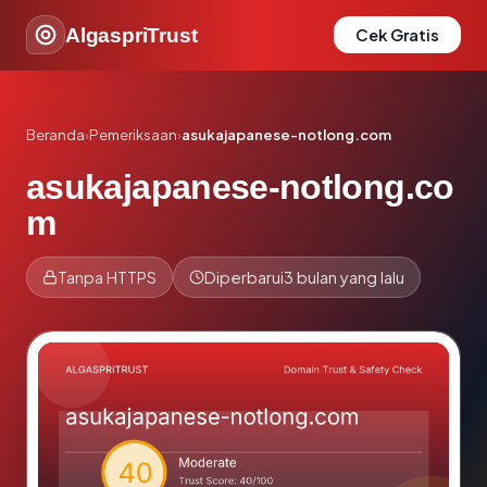
AlgaspriTrust
Cek Gratis
Beranda
›
Pemeriksaan
›
asukajapanese-notlong.com
asukajapanese-notlong.co
m
Tanpa HTTPS
Diperbarui
3 bulan yang lalu