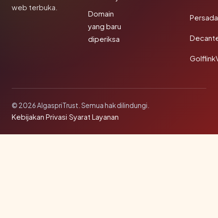
web terbuka.
Domain
Persada
yang baru
Decant
diperiksa
Golflink
© 2026 AlgaspriTrust. Semua hak dilindungi.
Kebijakan Privasi
·
Syarat Layanan