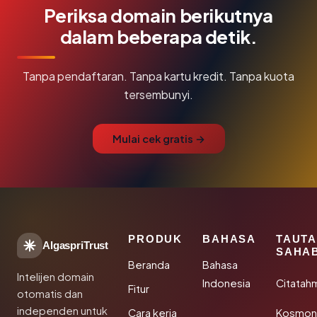
Periksa domain berikutnya
dalam beberapa detik.
Tanpa pendaftaran. Tanpa kartu kredit. Tanpa kuota
tersembunyi.
Mulai cek gratis →
PRODUK
BAHASA
TAUT
AlgaspriTrust
SAHA
Beranda
Bahasa
Intelijen domain
Indonesia
Citatah
Fitur
otomatis dan
independen untuk
Cara kerja
Kosmoni