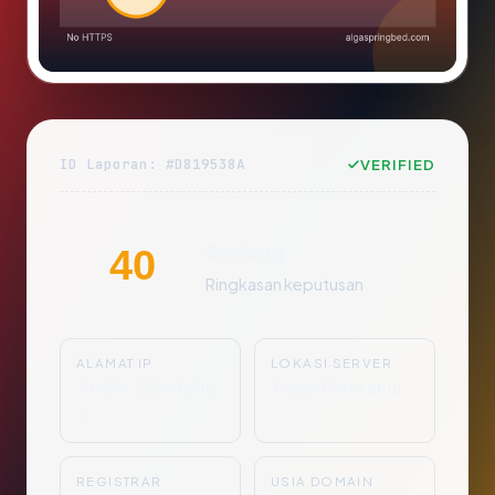
ID Laporan: #D819538A
VERIFIED
Sedang
40
Ringkasan keputusan
ALAMAT IP
LOKASI SERVER
Tidak Diketahu
Tidak Diketahui
i
REGISTRAR
USIA DOMAIN