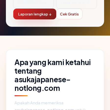
Tidak Diketahui
Tidak Diketahui
Laporan lengkap ↓
Cek Gratis
Apa yang kami ketahui
tentang
asukajapanese-
notlong.com
Apakah Anda memeriksa
asukajapanese-notlong.com
untuk