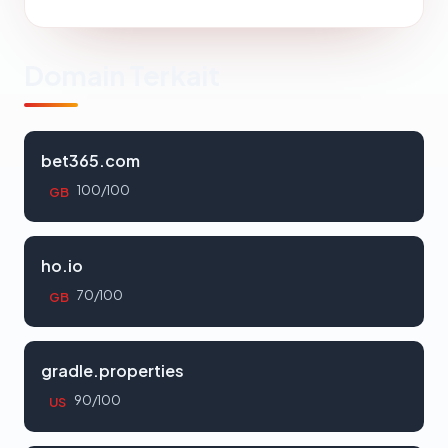
Domain Terkait
bet365.com
100/100
GB
ho.io
70/100
GB
gradle.properties
90/100
US