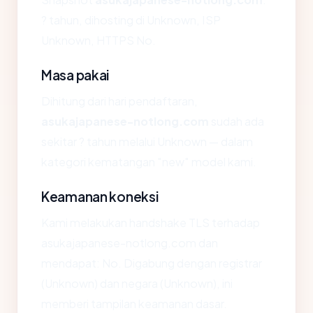
? tahun, dihosting di Unknown, ISP
Unknown, HTTPS No.
Masa pakai
Dihitung dari hari pendaftaran,
asukajapanese-notlong.com
sudah ada
sekitar ? tahun melalui Unknown — dalam
kategori kematangan "new" model kami.
Keamanan koneksi
Kami melakukan handshake TLS terhadap
asukajapanese-notlong.com dan
mendapat: No. Digabung dengan registrar
(Unknown) dan negara (Unknown), ini
memberi tampilan keamanan dasar.