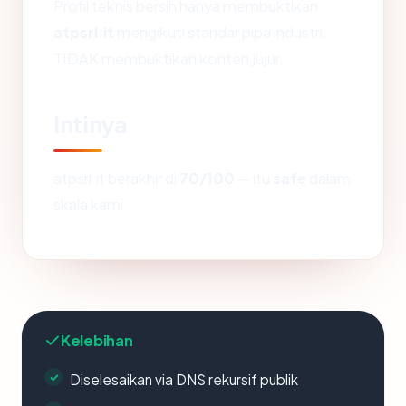
Profil teknis bersih hanya membuktikan
atpsrl.it
mengikuti standar pipa industri.
TIDAK membuktikan konten jujur.
Intinya
atpsrl.it berakhir di
70/100
— itu
safe
dalam
skala kami.
Kelebihan
Diselesaikan via DNS rekursif publik