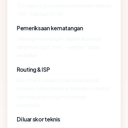
TLS atpsrl.it jika probe kami mengembalikan
"OK". Nilai saat ini: OK.
Pemeriksaan kematangan
Dari segi kematangan,
atpsrl.it
berada
dalam kategori "new" — sekitar ? tahun
terdaftar.
Routing & ISP
Lalu lintas ke atpsrl.it saat ini berakhir di
Hetzner Online GmbH di Germany — terlihat
oleh siapa pun yang menjalankan
traceroute.
Di luar skor teknis