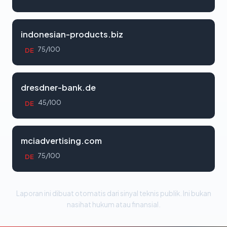
indonesian-products.biz
75/100
DE
dresdner-bank.de
45/100
DE
mciadvertising.com
75/100
DE
Laporan ini dibuat otomatis dari sinyal teknis publik. Ini bukan
nasihat hukum atau finansial.