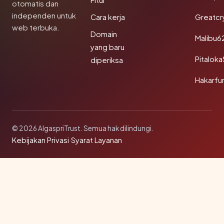
Fitur
otomatis dan
independen untuk
Cara kerja
Greatcr
web terbuka.
Domain
Malibu6
yang baru
Pitalok
diperiksa
Hakarfu
© 2026 AlgaspriTrust. Semua hak dilindungi.
Kebijakan Privasi
·
Syarat Layanan