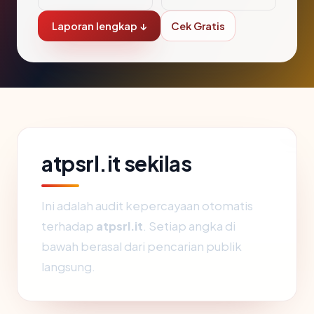
Laporan lengkap ↓
Cek Gratis
atpsrl.it sekilas
Ini adalah audit kepercayaan otomatis
terhadap
atpsrl.it
. Setiap angka di
bawah berasal dari pencarian publik
langsung.