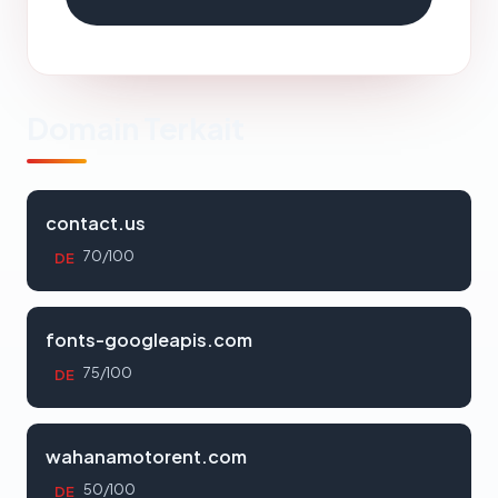
Domain Terkait
contact.us
70/100
DE
fonts-googleapis.com
75/100
DE
wahanamotorent.com
50/100
DE