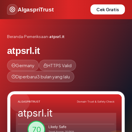
AlgaspriTrust
Cek Gratis
Beranda
›
Pemeriksaan
›
atpsrl.it
atpsrl.it
Germany
HTTPS Valid
Diperbarui
3 bulan yang lalu