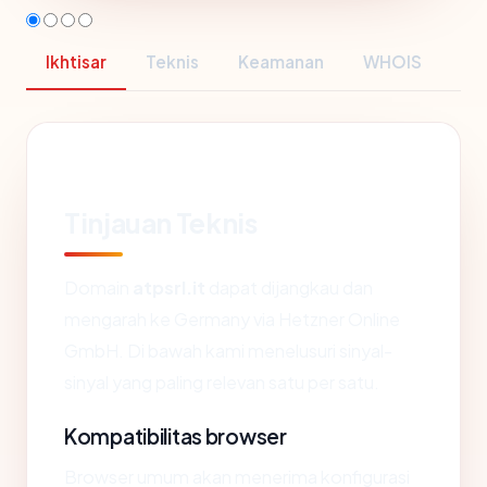
Ikhtisar
Teknis
Keamanan
WHOIS
Tinjauan Teknis
Domain
atpsrl.it
dapat dijangkau dan
mengarah ke Germany via Hetzner Online
GmbH. Di bawah kami menelusuri sinyal-
sinyal yang paling relevan satu per satu.
Kompatibilitas browser
Browser umum akan menerima konfigurasi