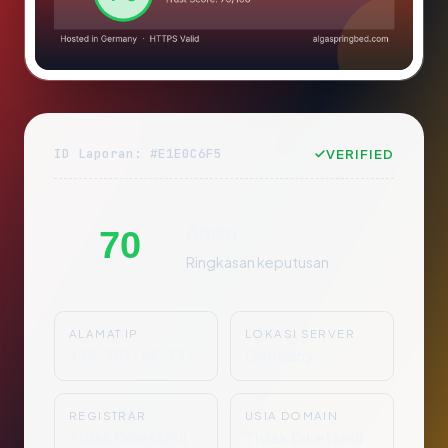
ID Laporan: #E1E0C6F5
VERIFIED
Aman
70
Ringkasan keputusan
ALAMAT IP
LOKASI SERVER
195.201.68.117
Germany
REGISTRAR
USIA DOMAIN
Tidak Diketahui
Tidak Diketahui