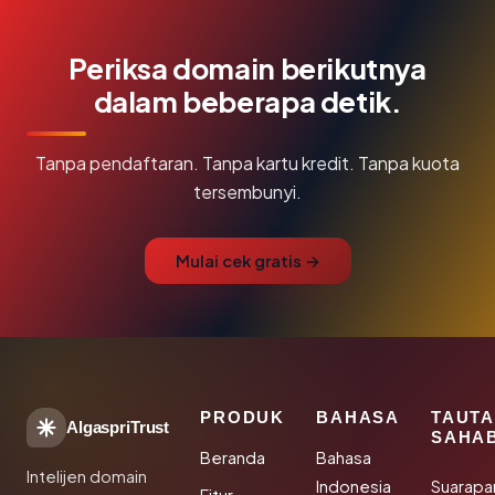
Periksa domain berikutnya
dalam beberapa detik.
Tanpa pendaftaran. Tanpa kartu kredit. Tanpa kuota
tersembunyi.
Mulai cek gratis →
PRODUK
BAHASA
TAUT
AlgaspriTrust
SAHA
Beranda
Bahasa
Intelijen domain
Indonesia
Suarapa