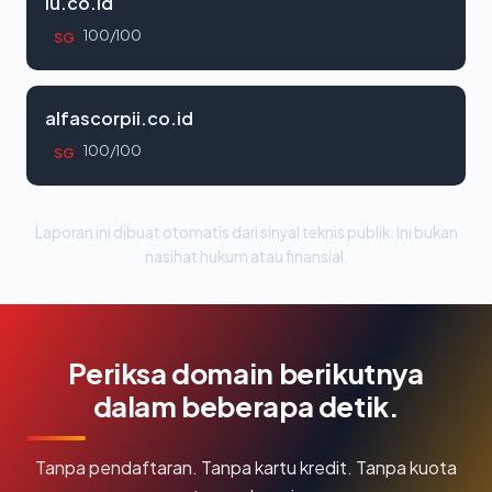
iu.co.id
100/100
SG
alfascorpii.co.id
100/100
SG
Laporan ini dibuat otomatis dari sinyal teknis publik. Ini bukan
nasihat hukum atau finansial.
Periksa domain berikutnya
dalam beberapa detik.
Tanpa pendaftaran. Tanpa kartu kredit. Tanpa kuota