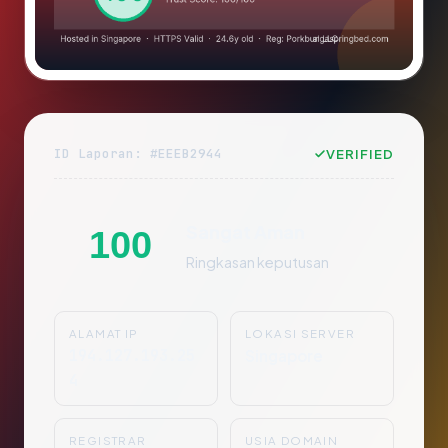
ID Laporan: #EEEB2944
VERIFIED
Sangat Aman
100
Ringkasan keputusan
ALAMAT IP
LOKASI SERVER
194.127.193.25
Singapore
4
REGISTRAR
USIA DOMAIN