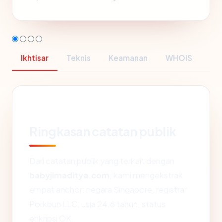
Ikhtisar
Teknis
Keamanan
WHOIS
Ringkasan catatan publik
Dari catatan publik yang terkait dengan
babyjimaditya.com
, kami mengekstrak
empat anchor: negara Singapore, registrar
Porkbun LLC, usia 24.6 tahun, status
enkripsi OK.