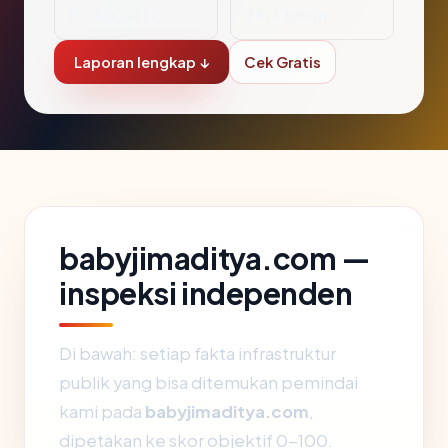
Porkbun LLC
24.6 tahun
Laporan lengkap ↓
Cek Gratis
babyjimaditya.com —
inspeksi independen
Di bawah: setiap fakta infrastruktur
publik yang bisa ditemukan pemindai
kami pada
babyjimaditya.com
,
dipetakan ke skor objektif 0-100.