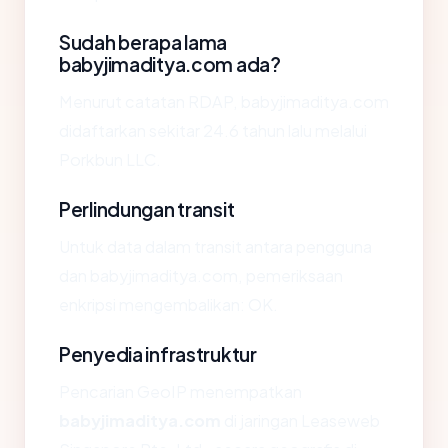
Sudah berapa lama
babyjimaditya.com ada?
Menurut catatan RDAP, babyjimaditya.com
didaftarkan sekitar 24.6 tahun lalu melalui
Porkbun LLC.
Perlindungan transit
Untuk data dalam transit antara pengguna
dan babyjimaditya.com, pemeriksaan
enkripsi mengembalikan: OK.
Penyedia infrastruktur
Pencarian GeoIP menempatkan
babyjimaditya.com
di jaringan Leaseweb