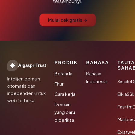
tersembunyi.
Mulai cek gratis →
PRODUK
BAHASA
TAUT
AlgaspriTrust
SAHA
Beranda
Bahasa
Intelijen domain
Indonesia
Siscile
Fitur
otomatis dan
independen untuk
Cara kerja
EiklaSSL
web terbuka.
Domain
Fastfm
yang baru
Malibu6
diperiksa
Existwe