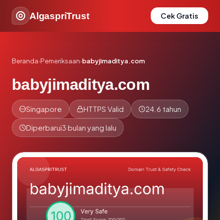
AlgaspriTrust
Cek Gratis
Beranda
›
Pemeriksaan
›
babyjimaditya.com
babyjimaditya.com
Singapore
HTTPS Valid
24.6 tahun
Diperbarui
3 bulan yang lalu