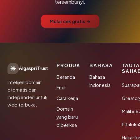
tersembunyi.
Mulai cek gratis →
PRODUK
BAHASA
TAUT
AlgaspriTrust
SAHA
Beranda
Bahasa
Intelijen domain
Indonesia
Suarapa
Fitur
otomatis dan
independen untuk
Cara kerja
Greatcr
web terbuka.
Domain
Malibu6
yang baru
Pitalok
diperiksa
Hakarfu