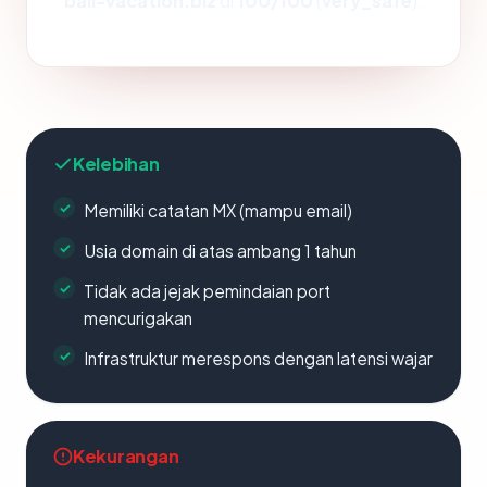
bali-vacation.biz
di
100/100
(
very_safe
).
Kelebihan
Memiliki catatan MX (mampu email)
Usia domain di atas ambang 1 tahun
Tidak ada jejak pemindaian port
mencurigakan
Infrastruktur merespons dengan latensi wajar
Kekurangan