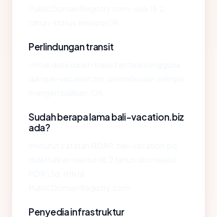
PublicDomainRegistry.com, usia 18.2
tahun, status enkripsi OK.
Perlindungan transit
Untuk data dalam transit antara pengguna
dan bali-vacation.biz, pemeriksaan enkripsi
mengembalikan: OK.
Sudah berapa lama bali-vacation.biz
ada?
Menurut catatan RDAP, bali-vacation.biz
didaftarkan sekitar 18.2 tahun lalu melalui
PDR Ltd. d/b/a
PublicDomainRegistry.com.
Penyedia infrastruktur