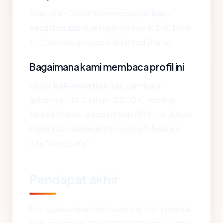
Pencarian GeoIP menempatkan
bali-
vacation.biz
di jaringan Network Solutions,
LLC, secara geografis di United States.
Bagaimana kami membaca profil ini
Untuk
bali-vacation.biz
, gambaran
gabungan (18.2 tahun, SSL OK, hosting
United States, pendaftaran PDR Ltd. d/b/a
PublicDomainRegistry.com) jatuh dalam
pita "very_safe".
Pendapat akhir
Menggabungkan semua sinyal, kami menilai