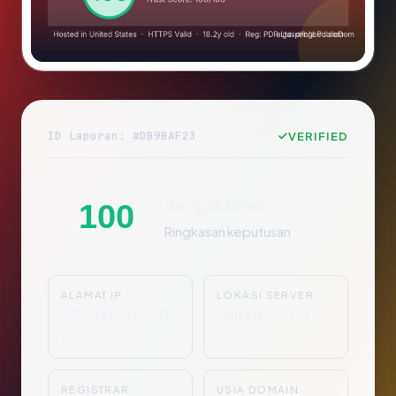
ID Laporan: #DB9BAF23
VERIFIED
Sangat Aman
100
Ringkasan keputusan
ALAMAT IP
LOKASI SERVER
192.185.163.15
United States
8
REGISTRAR
USIA DOMAIN