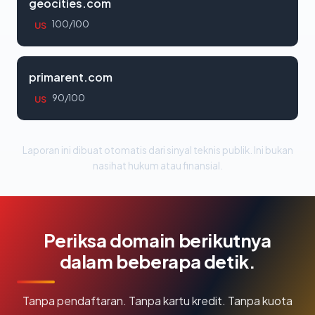
geocities.com
100/100
US
primarent.com
90/100
US
Laporan ini dibuat otomatis dari sinyal teknis publik. Ini bukan
nasihat hukum atau finansial.
Periksa domain berikutnya
dalam beberapa detik.
Tanpa pendaftaran. Tanpa kartu kredit. Tanpa kuota