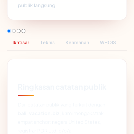
publik langsung.
Ikhtisar
Teknis
Keamanan
WHOIS
Ringkasan catatan publik
Dari catatan publik yang terkait dengan
bali-vacation.biz
, kami mengekstrak
empat anchor: negara United States,
registrar PDR Ltd. d/b/a