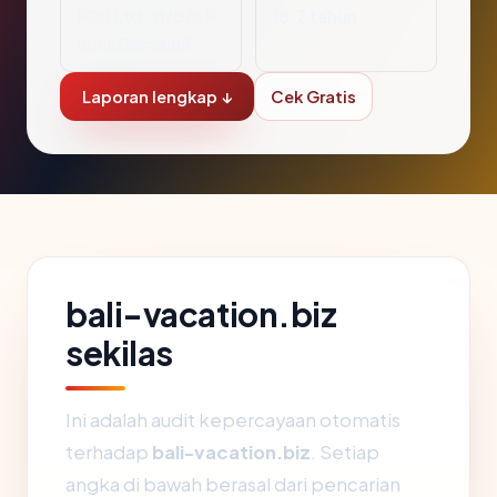
PDR Ltd. d/b/a P
18.2 tahun
ublicDomainR
Laporan lengkap ↓
Cek Gratis
bali-vacation.biz
sekilas
Ini adalah audit kepercayaan otomatis
terhadap
bali-vacation.biz
. Setiap
angka di bawah berasal dari pencarian