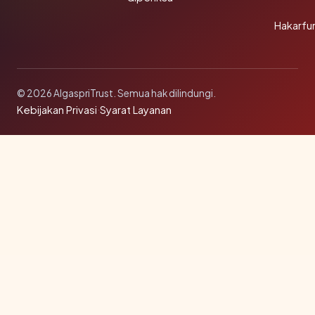
Hakarfu
© 2026 AlgaspriTrust. Semua hak dilindungi.
Kebijakan Privasi
·
Syarat Layanan