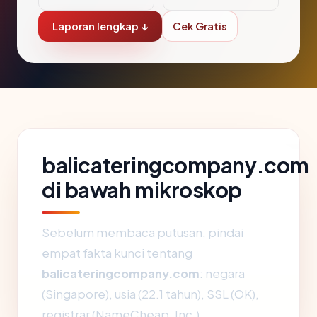
Laporan lengkap ↓
Cek Gratis
balicateringcompany.com
di bawah mikroskop
Sebelum membaca putusan, pindai
empat fakta kunci tentang
balicateringcompany.com
: negara
(Singapore), usia (22.1 tahun), SSL (OK),
registrar (NameCheap, Inc.).