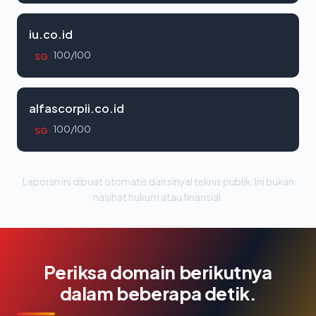
iu.co.id
100/100
SG
alfascorpii.co.id
100/100
SG
Laporan ini dibuat otomatis dari sinyal teknis publik. Ini bukan
nasihat hukum atau finansial.
Periksa domain berikutnya
dalam beberapa detik.