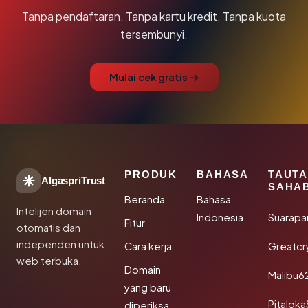
Tanpa pendaftaran. Tanpa kartu kredit. Tanpa kuota
tersembunyi.
Mulai cek gratis →
PRODUK
BAHASA
TAUT
AlgaspriTrust
SAHA
Beranda
Bahasa
Intelijen domain
Indonesia
Suarapa
Fitur
otomatis dan
independen untuk
Cara kerja
Greatcr
web terbuka.
Domain
Malibu6
yang baru
Pitalok
diperiksa