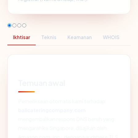
Ikhtisar
Teknis
Keamanan
WHOIS
Temuan awal
Pemeriksaan otomatis kami terhadap
balicateringcompany.com
mengembalikan respons DNS bersih yang
mengarah ke Singapore, disajikan oleh
Amazon.com, Inc., dengan handshake TLS