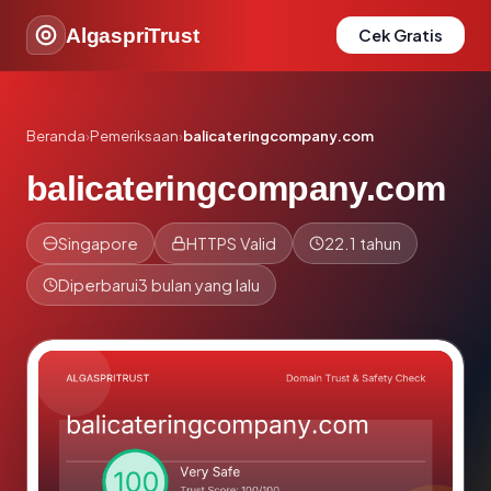
AlgaspriTrust
Cek Gratis
Beranda
›
Pemeriksaan
›
balicateringcompany.com
balicateringcompany.com
Singapore
HTTPS Valid
22.1 tahun
Diperbarui
3 bulan yang lalu