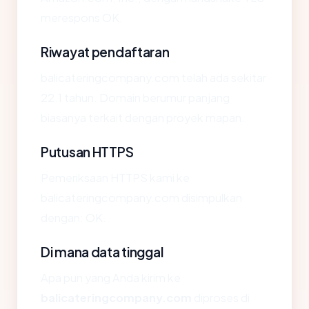
merespons OK.
Riwayat pendaftaran
balicateringcompany.com telah ada sekitar
22.1 tahun. Domain berumur panjang
biasanya terkait dengan proyek mapan.
Putusan HTTPS
Pemeriksaan HTTPS kami ke
balicateringcompany.com disimpulkan
dengan: OK.
Di mana data tinggal
Apa pun yang Anda kirim ke
balicateringcompany.com
diproses di