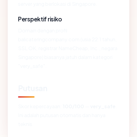
server yang berlokasi di Singapore.
Perspektif risiko
Domain dengan profil
balicateringcompany.com (usia 22.1 tahun,
SSL OK, registrar NameCheap, Inc., negara
Singapore) biasanya jatuh dalam kategori
"very_safe".
Putusan
Skor kepercayaan:
100/100
—
very_safe
.
Ini adalah putusan otomatis dan hanya
teknis.