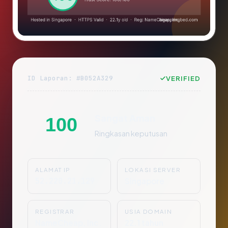
ID Laporan: #B052A329
VERIFIED
Sangat Aman
100
Ringkasan keputusan
ALAMAT IP
LOKASI SERVER
52.220.21.129
Singapore
REGISTRAR
USIA DOMAIN
NameCheap, Inc.
22.1 tahun