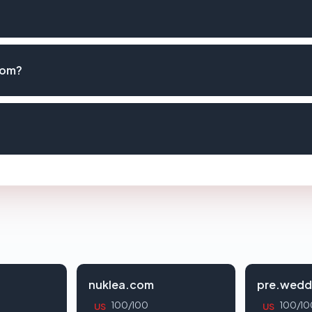
com?
nuklea.com
pre.wedd
100/100
100/10
US
US