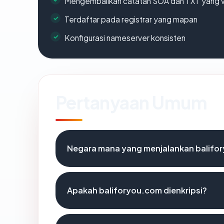
Mengembalikan catatan SOA dan TXT yang v
Terdaftar pada registrar yang mapan
Konfigurasi nameserver konsisten
Pertanyaan Umum
Negara mana yang menjalankan balifo
Apakah baliforyou.com dienkripsi?