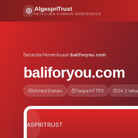
AlgaspriTrust
INTELIJEN DOMAIN INDEPENDEN
Beranda
›
Pemeriksaan
›
baliforyou.com
baliforyou.com
United States
Tanpa HTTPS
24.2 tahu