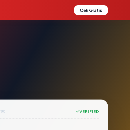
Cek Gratis
70C
VERIFIED