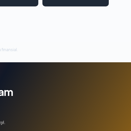
 finansial.
lam
yi.