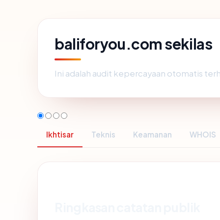
baliforyou.com sekilas
Ini adalah audit kepercayaan otomatis te
Ikhtisar
Teknis
Keamanan
WHOIS
Ringkasan catatan publik