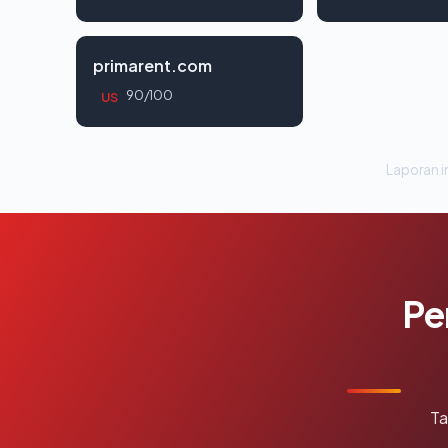
primarent.com
90/100
US
Laporan in
Pe
Ta