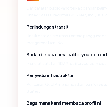
Dari catatan publik yang terkait dengan
bali
United States, registrar GKG.Net, Inc., usia 2
Perlindungan transit
Untuk data dalam transit antara pengguna da
mengembalikan: No.
Sudah berapa lama baliforyou.com a
Menurut catatan RDAP, baliforyou.com didafta
Penyedia infrastruktur
Pencarian GeoIP menempatkan
baliforyo
States.
Bagaimana kami membaca profil ini