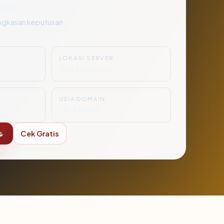
man
ngkasan keputusan
LOKASI SERVER
United States
USIA DOMAIN
24.2 tahun
↓
Cek Gratis