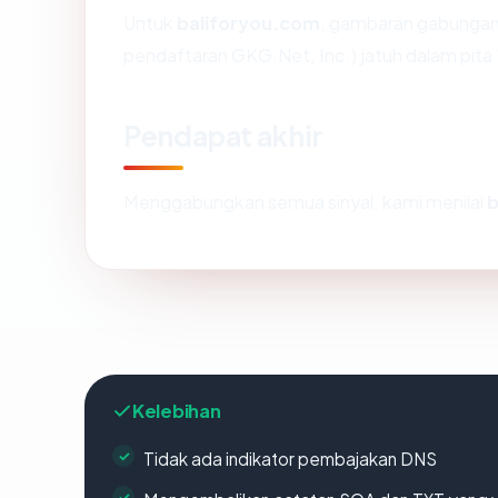
Untuk
baliforyou.com
, gambaran gabungan 
pendaftaran GKG.Net, Inc.) jatuh dalam pita 
Pendapat akhir
Menggabungkan semua sinyal, kami menilai
b
Kelebihan
Tidak ada indikator pembajakan DNS