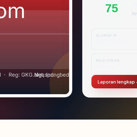
A
75
Ri
ALAMAT IP
149.154.59.7
REGISTRAR
GKG.Net, Inc.
Laporan lengkap 