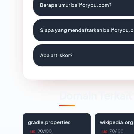
Berapa umur baliforyou.com?
Siapa yang mendaftarkan baliforyou.
Apa arti skor?
Domain Terkait
gradle.properties
wikipedia.org
90/100
70/100
US
US