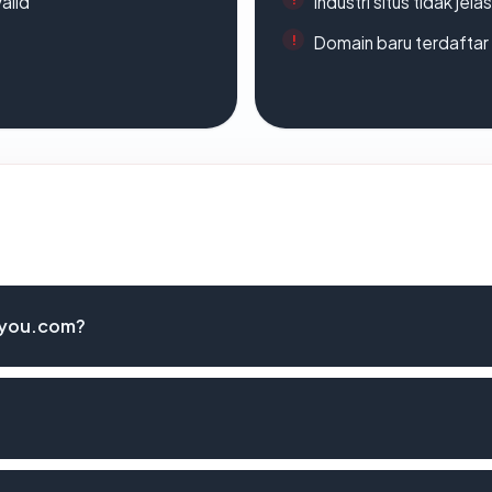
alid
Industri situs tidak jelas
Domain baru terdaftar
ryou.com?