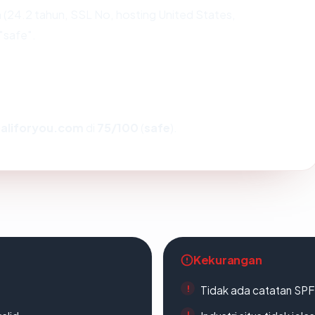
(24.2 tahun, SSL No, hosting United States,
"safe".
aliforyou.com
di
75/100
(
safe
).
Kekurangan
Tidak ada catatan SP