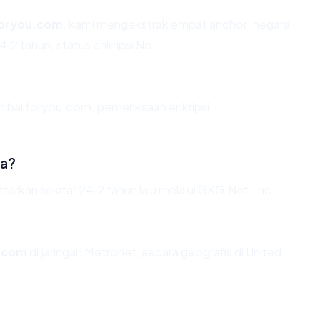
foryou.com
, kami mengekstrak empat anchor: negara
4.2 tahun, status enkripsi No.
n baliforyou.com, pemeriksaan enkripsi
da?
rkan sekitar 24.2 tahun lalu melalui GKG.Net, Inc..
u.com
di jaringan Metronet, secara geografis di United