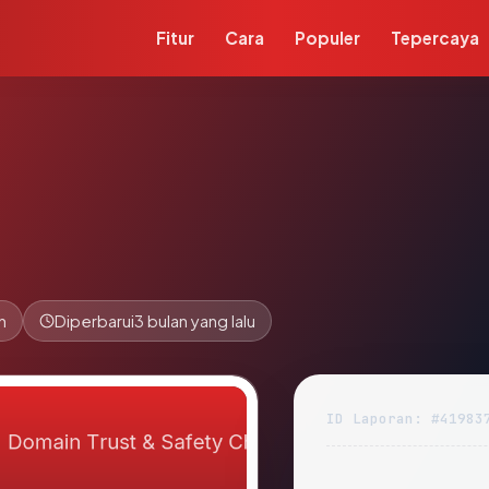
Fitur
Cara
Populer
Tepercaya
n
Diperbarui
3 bulan yang lalu
ID Laporan: #41983