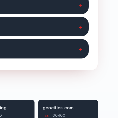
ing
geocities.com
0
100/100
US