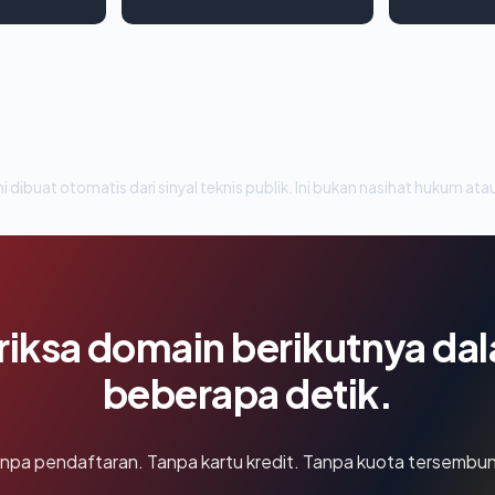
i dibuat otomatis dari sinyal teknis publik. Ini bukan nasihat hukum atau
riksa domain berikutnya da
beberapa detik.
npa pendaftaran. Tanpa kartu kredit. Tanpa kuota tersembun