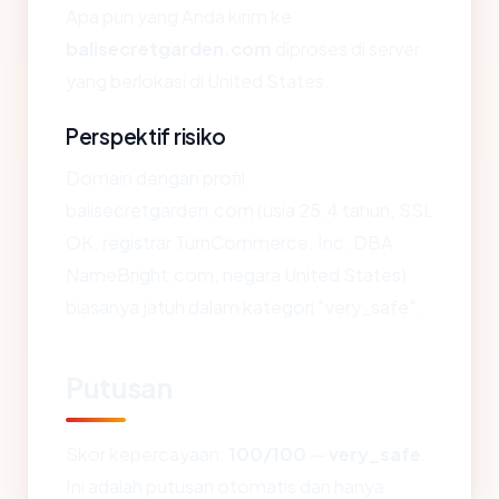
Apa pun yang Anda kirim ke
balisecretgarden.com
diproses di server
yang berlokasi di United States.
Perspektif risiko
Domain dengan profil
balisecretgarden.com (usia 25.4 tahun, SSL
OK, registrar TurnCommerce, Inc. DBA
NameBright.com, negara United States)
biasanya jatuh dalam kategori "very_safe".
Putusan
Skor kepercayaan:
100/100
—
very_safe
.
Ini adalah putusan otomatis dan hanya