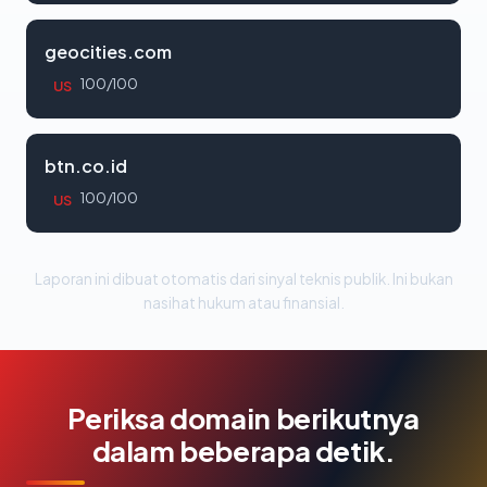
geocities.com
100/100
US
btn.co.id
100/100
US
Laporan ini dibuat otomatis dari sinyal teknis publik. Ini bukan
nasihat hukum atau finansial.
Periksa domain berikutnya
dalam beberapa detik.