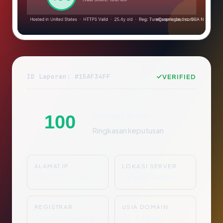
ID Laporan: #15AF34FF
VERIFIED
Sangat Aman
100
Ringkasan keputusan
ALAMAT IP
LOKASI SERVER
209.59.191.64
United States
REGISTRAR
USIA DOMAIN
TurnCommerce, I
25.4 tahun