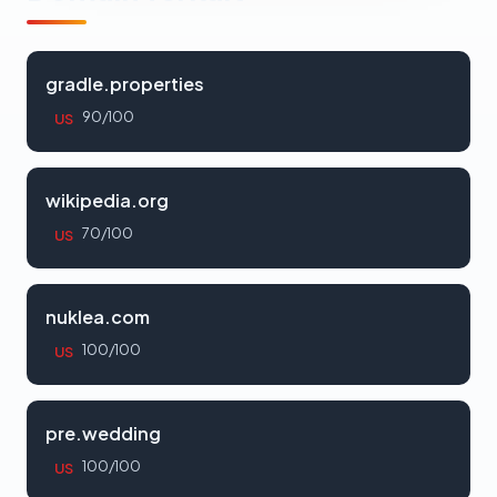
gradle.properties
90/100
US
wikipedia.org
70/100
US
nuklea.com
100/100
US
pre.wedding
100/100
US