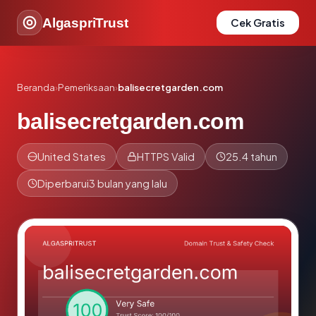
AlgaspriTrust
Cek Gratis
Beranda
›
Pemeriksaan
›
balisecretgarden.com
balisecretgarden.com
United States
HTTPS Valid
25.4 tahun
Diperbarui
3 bulan yang lalu