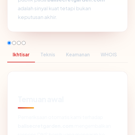
adalah sinyal kuat tetapi bukan
keputusan akhir.
Ikhtisar
Teknis
Keamanan
WHOIS
Temuan awal
Pemeriksaan otomatis kami terhadap
balisecretgarden.com
mengembalikan
respons DNS bersih yang mengarah ke