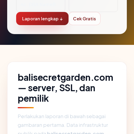
nc. DBA NameB
Laporan lengkap ↓
Cek Gratis
balisecretgarden.com
— server, SSL, dan
pemilik
Perlakukan laporan di bawah sebagai
gambaran pertama. Data infrastruktur
publik pada
balisecretgarden.com