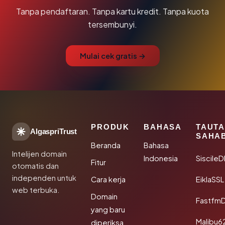
Tanpa pendaftaran. Tanpa kartu kredit. Tanpa kuota
tersembunyi.
Mulai cek gratis →
PRODUK
BAHASA
TAUT
AlgaspriTrust
SAHA
Beranda
Bahasa
Intelijen domain
Indonesia
Siscile
Fitur
otomatis dan
independen untuk
Cara kerja
EiklaSSL
web terbuka.
Domain
Fastfm
yang baru
Malibu6
diperiksa