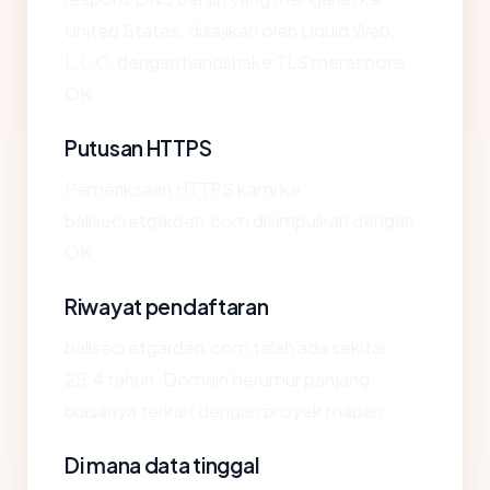
United States, disajikan oleh Liquid Web,
L.L.C, dengan handshake TLS merespons
OK.
Putusan HTTPS
Pemeriksaan HTTPS kami ke
balisecretgarden.com disimpulkan dengan:
OK.
Riwayat pendaftaran
balisecretgarden.com telah ada sekitar
25.4 tahun. Domain berumur panjang
biasanya terkait dengan proyek mapan.
Di mana data tinggal