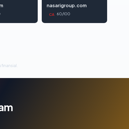
om
nasarigroup.com
0
60/100
CA
 finansial.
lam