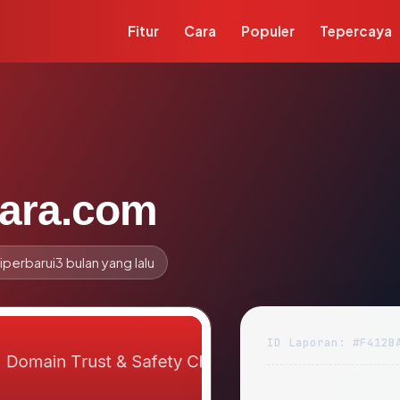
Fitur
Cara
Populer
Tepercaya
dara.com
iperbarui
3 bulan yang lalu
ID Laporan: #F412B