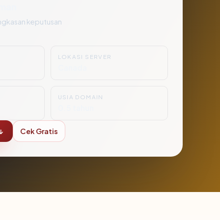
man
ngkasan keputusan
LOKASI SERVER
Canada
USIA DOMAIN
0.5 tahun
↓
Cek Gratis