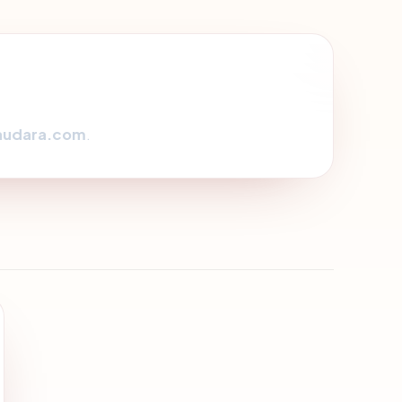
audara.com
.