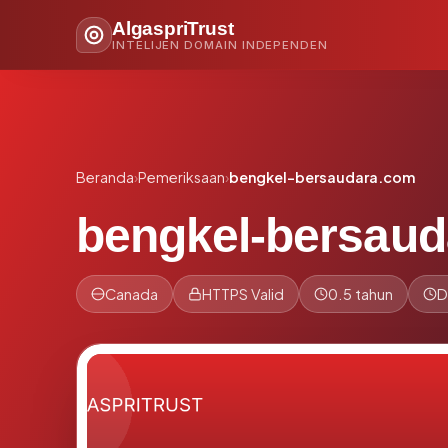
AlgaspriTrust
INTELIJEN DOMAIN INDEPENDEN
Beranda
›
Pemeriksaan
›
bengkel-bersaudara.com
bengkel-bersau
Canada
HTTPS Valid
0.5 tahun
D