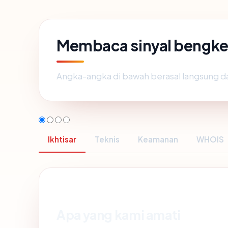
Membaca sinyal bengk
Angka-angka di bawah berasal langsung d
Ikhtisar
Teknis
Keamanan
WHOIS
Apa yang kami amati