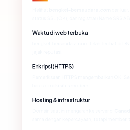
Melihat
bengkel-bersaudara.com
dari luar
status SSL (OK), dan registrar (Name SRS AB
Waktu di web terbuka
bengkel-bersaudara.com telah terlihat di DNS
jejak reputasi.
Enkripsi (HTTPS)
Pemeriksaan HTTPS mengembalikan OK. Serti
harus dimiliki situs modern.
Hosting & infrastruktur
Domain saat ini mengarah ke server di
Canad
sama dengan kepercayaan, tetapi memberi ta