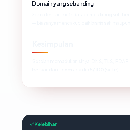
Domain yang sebanding
Situs dengan metadata serupa
bengkel-be
— biasanya mencakup baik bisnis sah maupun
Kesimpulan
Setelah memadukan sinyal DNS, TLS, RDAP, 
bersaudara.com
ada di
75/100
(
safe
).
Kelebihan