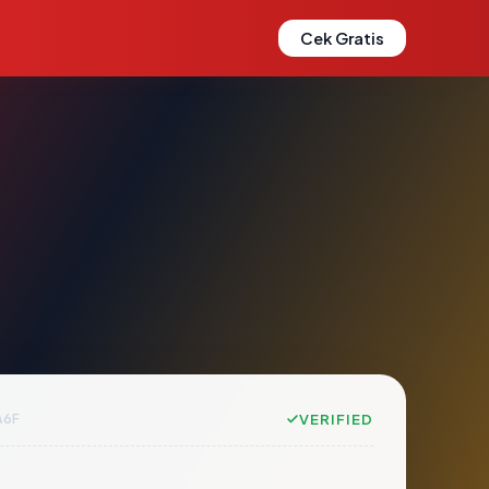
Cek Gratis
A6F
VERIFIED