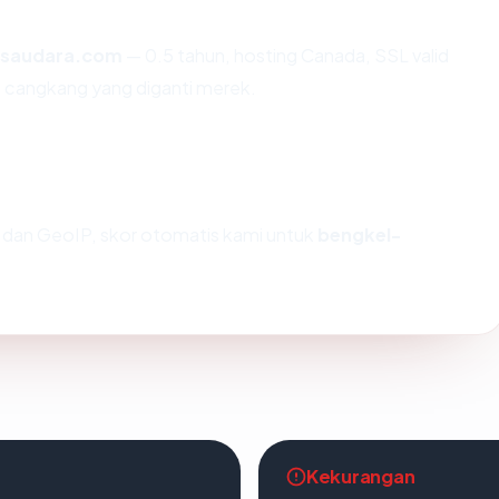
rsaudara.com
— 0.5 tahun, hosting Canada, SSL valid
 cangkang yang diganti merek.
dan GeoIP, skor otomatis kami untuk
bengkel-
Kekurangan