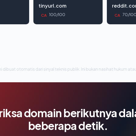
tinyurl.com
reddit.c
100/100
70/10
CA
CA
i dibuat otomatis dari sinyal teknis publik. Ini bukan nasihat hukum atau
riksa domain berikutnya da
beberapa detik.