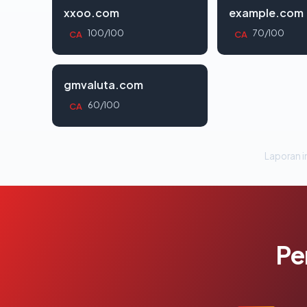
xxoo.com
example.com
100/100
70/100
CA
CA
gmvaluta.com
60/100
CA
Laporan in
Pe