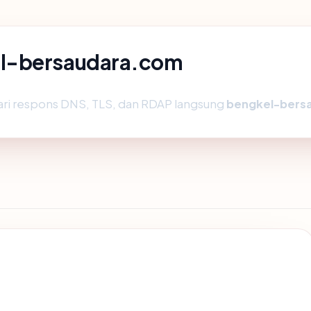
el-bersaudara.com
ari respons DNS, TLS, dan RDAP langsung
bengkel-bers