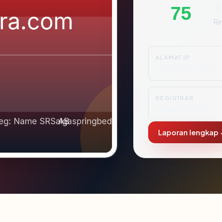
A
75
Ri
ALAMAT IP
104.21.37.183
REGISTRAR
Name SRS AB
Laporan lengkap 