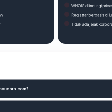
WHOIS dilindungi priva
an
Registrar berbasis di l
r
Tidak ada jejak korpora
rsaudara.com?