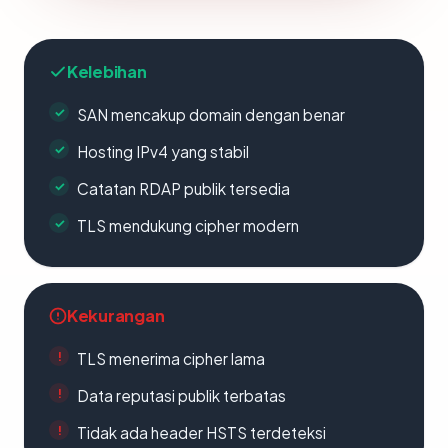
Kelebihan
SAN mencakup domain dengan benar
Hosting IPv4 yang stabil
Catatan RDAP publik tersedia
TLS mendukung cipher modern
Kekurangan
TLS menerima cipher lama
Data reputasi publik terbatas
Tidak ada header HSTS terdeteksi