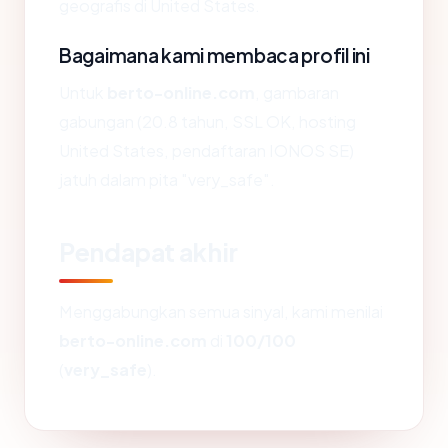
geografis di United States.
Bagaimana kami membaca profil ini
Untuk
berto-online.com
, gambaran
gabungan (20.8 tahun, SSL OK, hosting
United States, pendaftaran IONOS SE)
jatuh dalam pita "very_safe".
Pendapat akhir
Menggabungkan semua sinyal, kami menilai
berto-online.com
di
100/100
(
very_safe
).