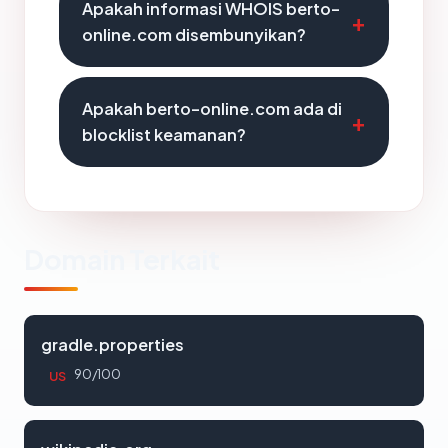
Apakah informasi WHOIS berto-
online.com disembunyikan?
Apakah berto-online.com ada di
blocklist keamanan?
Domain Terkait
gradle.properties
90/100
US