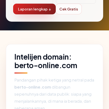
Laporan lengkap ↓
Cek Gratis
Intelijen domain:
berto-online.com
Pandangan pihak ketiga yang netral pada
berto-online.com
dibangun
sepenuhnya dari data publik: siapa yang
menjalankannya, di mana ia berada, dan
seberapa aman.