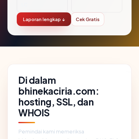
LC
Laporan lengkap ↓
Cek Gratis
Di dalam
bhinekaciria.com:
hosting, SSL, dan
WHOIS
Pemindai kami memeriksa