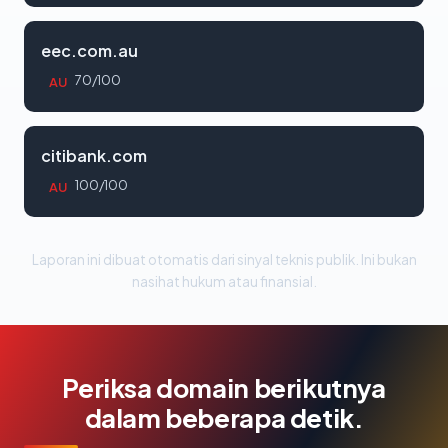
eec.com.au
70/100
AU
citibank.com
100/100
AU
Laporan ini dibuat otomatis dari sinyal teknis publik. Ini bukan
nasihat hukum atau finansial.
Periksa domain berikutnya
dalam beberapa detik.