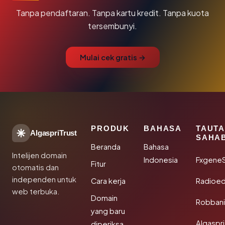
Tanpa pendaftaran. Tanpa kartu kredit. Tanpa kuota
tersembunyi.
Mulai cek gratis →
PRODUK
BAHASA
TAUT
AlgaspriTrust
SAHA
Beranda
Bahasa
Intelijen domain
Indonesia
Fxgene
Fitur
otomatis dan
independen untuk
Cara kerja
Radioe
web terbuka.
Domain
Robbani
yang baru
Algaspri
diperiksa