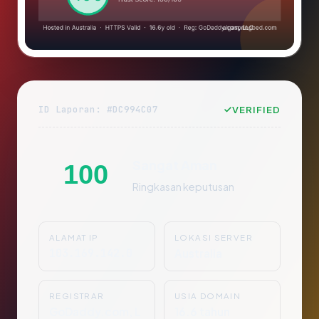
ID Laporan: #DC994C07
VERIFIED
Sangat Aman
100
Ringkasan keputusan
ALAMAT IP
LOKASI SERVER
103.169.142.0
Australia
REGISTRAR
USIA DOMAIN
GoDaddy.com, L
16.6 tahun