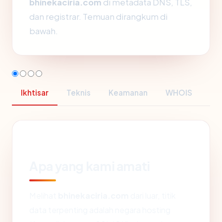
bhinekaciria.com
di metadata DNS, TLS,
dan registrar. Temuan dirangkum di
bawah.
Ikhtisar
Teknis
Keamanan
WHOIS
Apa yang kami amati
Melihat
bhinekaciria.com
dari luar, titik
data terpenting adalah negara hosting