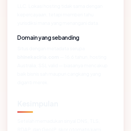
LLC. Lokasi hosting tidak sama dengan
kepercayaan, tetapi memberi tahu
yurisdiksi mana yang menangani data.
Domain yang sebanding
Situs dengan metadata serupa
bhinekaciria.com
— 16.6 tahun, hosting
Australia, SSL valid — biasanya mencakup
baik bisnis sah maupun cangkang yang
diganti merek.
Kesimpulan
Setelah memadukan sinyal DNS, TLS,
RDAP, dan GeoIP, skor otomatis kami