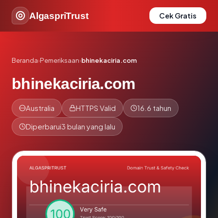
AlgaspriTrust
Cek Gratis
Beranda
›
Pemeriksaan
›
bhinekaciria.com
bhinekaciria.com
Australia
HTTPS Valid
16.6 tahun
Diperbarui
3 bulan yang lalu