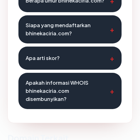
Berapa umur bhinekaciria.com?
Siapa yang mendaftarkan
bhinekaciria.com?
Apa arti skor?
Apakah informasi WHOIS
bhinekaciria.com
disembunyikan?
Domain Terkait