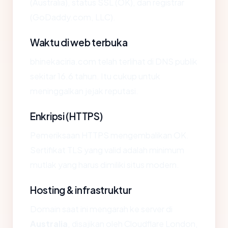
(Australia), status SSL (OK), dan registrar
(GoDaddy.com, LLC).
Waktu di web terbuka
bhinekaciria.com telah terlihat di DNS publik
sekitar 16.6 tahun. Itu cukup untuk
meninggalkan jejak reputasi.
Enkripsi (HTTPS)
Pemeriksaan HTTPS mengembalikan OK.
Sertifikat TLS yang valid adalah minimum
mutlak yang harus dimiliki situs modern.
Hosting & infrastruktur
Domain saat ini mengarah ke server di
Australia
, disajikan oleh Cloudflare London,