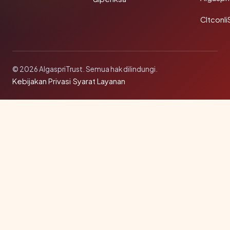
Cltconli
© 2026 AlgaspriTrust. Semua hak dilindungi.
Kebijakan Privasi
·
Syarat Layanan