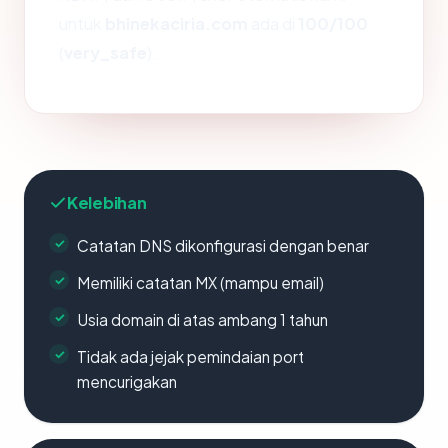
untuk
bhinekaciria.com
ada di
100/100
(
very_safe
).
Kelebihan
Catatan DNS dikonfigurasi dengan benar
Memiliki catatan MX (mampu email)
Usia domain di atas ambang 1 tahun
Tidak ada jejak pemindaian port
mencurigakan