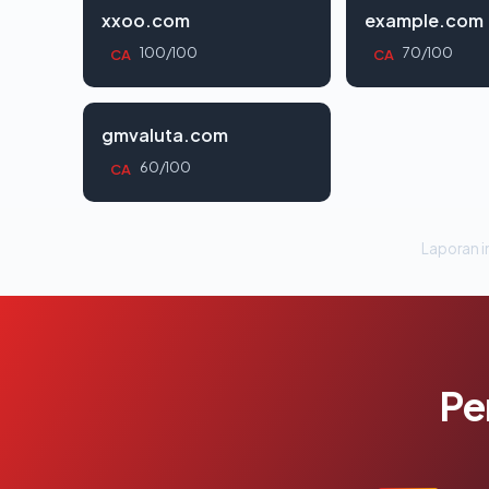
xxoo.com
example.com
100/100
70/100
CA
CA
gmvaluta.com
60/100
CA
Laporan in
Pe