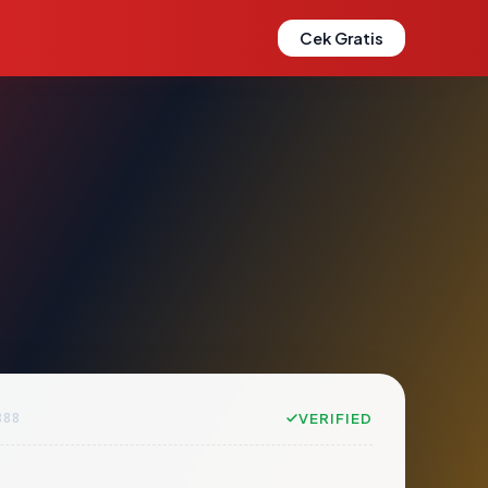
Cek Gratis
888
VERIFIED