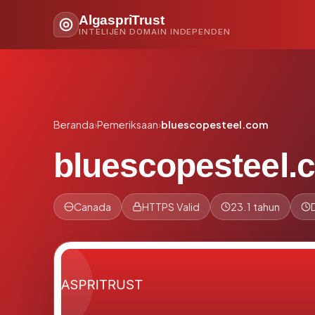
AlgaspriTrust
INTELIJEN DOMAIN INDEPENDEN
Beranda
›
Pemeriksaan
›
bluescopesteel.com
bluescopesteel.
Canada
HTTPS Valid
23.1 tahun