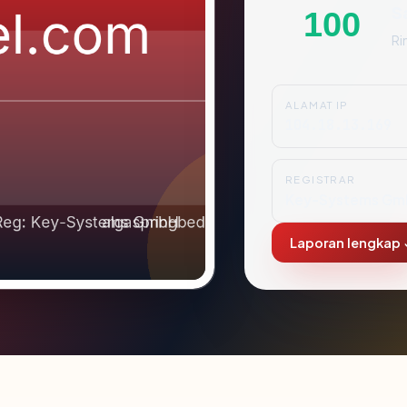
S
100
Ri
ALAMAT IP
104.18.13.169
REGISTRAR
Key-Systems Gm
Laporan lengkap 