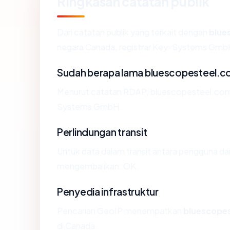
Ringkasan catatan publik
Dari catatan publik yang terkait dengan
blue
negara Canada, registrar Key-Systems GmbH, 
Sudah berapa lama bluescopesteel.
Menurut catatan RDAP, bluescopesteel.com di
Systems GmbH.
Perlindungan transit
Untuk data dalam transit antara pengguna d
mengembalikan: OK.
Penyedia infrastruktur
Pencarian GeoIP menempatkan
bluescope
di Canada.