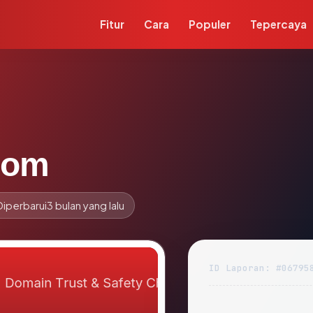
Fitur
Cara
Populer
Tepercaya
com
Diperbarui
3 bulan yang lalu
ID Laporan: #06795