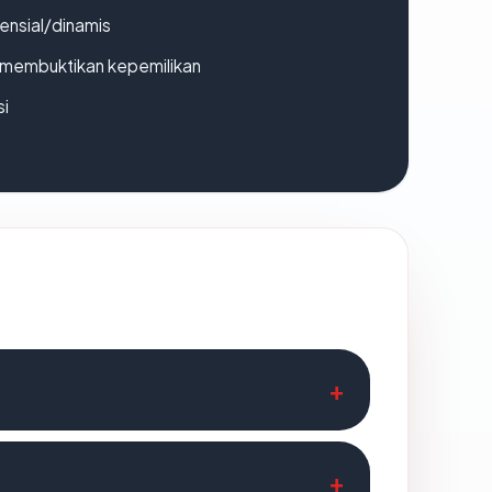
densial/dinamis
ak membuktikan kepemilikan
si