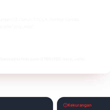
ungan (23.1 tahun, SSL OK, hosting Canada,
 pita "very_safe".
luescopesteel.com
di
100/100
(
very_safe
).
Kekurangan