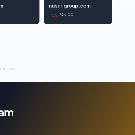
om
nasarigroup.com
0
60/100
CA
 finansial.
lam