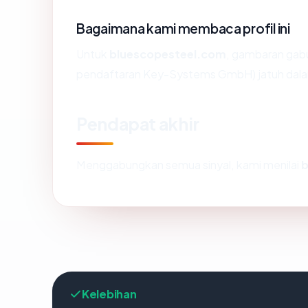
Bagaimana kami membaca profil ini
Untuk
bluescopesteel.com
, gambaran gab
pendaftaran Key-Systems GmbH) jatuh dalam
Pendapat akhir
Menggabungkan semua sinyal, kami menilai
b
Kelebihan