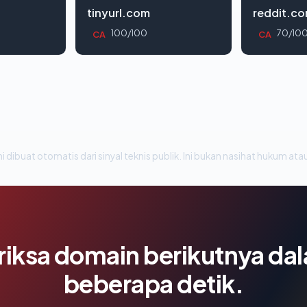
tinyurl.com
reddit.c
100/100
70/10
CA
CA
i dibuat otomatis dari sinyal teknis publik. Ini bukan nasihat hukum atau
riksa domain berikutnya da
beberapa detik.