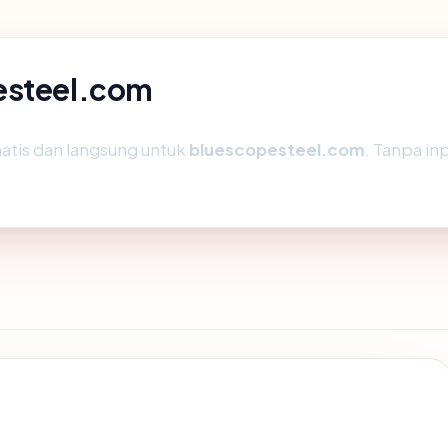
esteel.com
atis dan langsung untuk
bluescopesteel.com
. Tanpa in