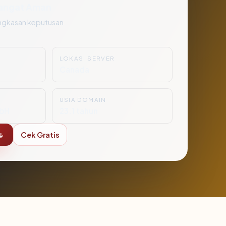
angat Aman
ngkasan keputusan
LOKASI SERVER
Canada
USIA DOMAIN
bH
23.1 tahun
↓
Cek Gratis