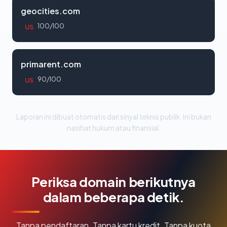
geocities.com
100/100
US
primarent.com
90/100
US
Laporan ini dibuat otomatis dari sinyal teknis publik. Ini bukan
nasihat hukum atau finansial.
Periksa domain berikutnya
dalam beberapa detik.
Tanpa pendaftaran. Tanpa kartu kredit. Tanpa kuota