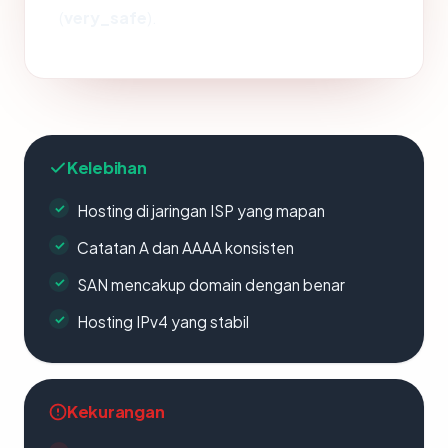
(
very_safe
).
Kelebihan
Hosting di jaringan ISP yang mapan
Catatan A dan AAAA konsisten
SAN mencakup domain dengan benar
Hosting IPv4 yang stabil
Kekurangan