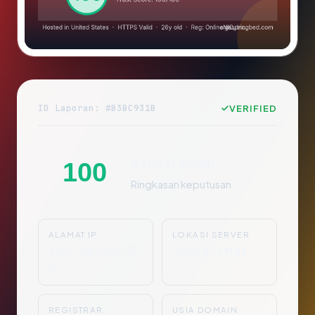
ID Laporan: #B3BC931B
VERIFIED
Sangat Aman
100
Ringkasan keputusan
ALAMAT IP
LOKASI SERVER
158.106.136.10
United States
4
REGISTRAR
USIA DOMAIN