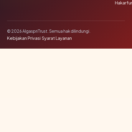
Hakarfu
© 2026 AlgaspriTrust. Semua hak dilindungi.
Kebijakan Privasi
·
Syarat Layanan