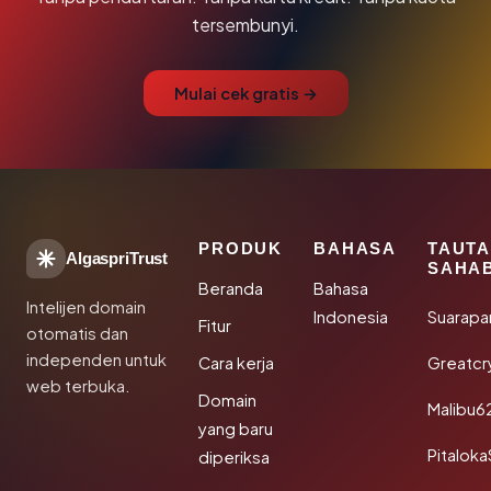
tersembunyi.
Mulai cek gratis →
PRODUK
BAHASA
TAUT
AlgaspriTrust
SAHA
Beranda
Bahasa
Intelijen domain
Indonesia
Suarapa
Fitur
otomatis dan
independen untuk
Cara kerja
Greatcr
web terbuka.
Domain
Malibu6
yang baru
Pitalok
diperiksa