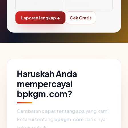
OnlineNIC, Inc.
26 tahun
Laporan lengkap ↓
Cek Gratis
Haruskah Anda
mempercayai
bpkgm.com?
Gambaran cepat tentang apa yang kami
ketahui tentang
bpkgm.com
dari sinyal
teknis publik.