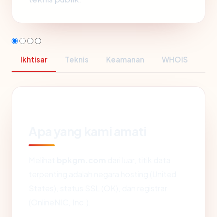
Ikhtisar
Teknis
Keamanan
WHOIS
Apa yang kami amati
Melihat
bpkgm.com
dari luar, titik data
terpenting adalah negara hosting (United
States), status SSL (OK), dan registrar
(OnlineNIC, Inc.).