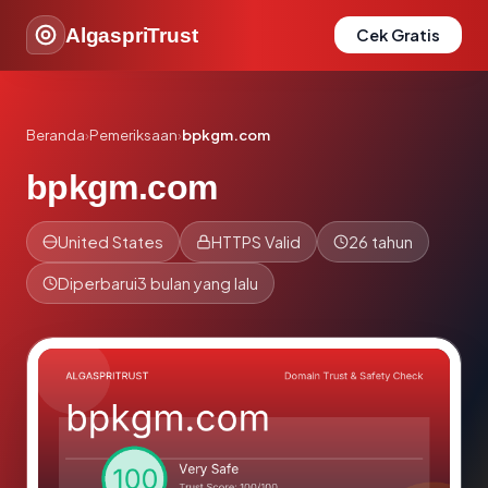
AlgaspriTrust
Cek Gratis
Beranda
›
Pemeriksaan
›
bpkgm.com
bpkgm.com
United States
HTTPS Valid
26 tahun
Diperbarui
3 bulan yang lalu