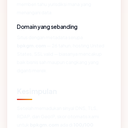
memberi tahu yurisdiksi mana yang
menangani data.
Domain yang sebanding
Situs dengan metadata serupa
bpkgm.com
— 26 tahun, hosting United
States, SSL valid — biasanya mencakup
baik bisnis sah maupun cangkang yang
diganti merek.
Kesimpulan
Setelah memadukan sinyal DNS, TLS,
RDAP, dan GeoIP, skor otomatis kami
untuk
bpkgm.com
ada di
100/100