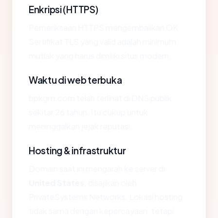
Enkripsi (HTTPS)
Pemeriksaan HTTPS mengembalikan OK.
Sertifikat TLS yang valid adalah minimum
mutlak yang harus dimiliki situs modern.
Waktu di web terbuka
bpkgm.com telah terlihat di DNS publik
sekitar 26 tahun. Itu cukup untuk
meninggalkan jejak reputasi.
Hosting & infrastruktur
Domain saat ini mengarah ke server di
United States
, disajikan oleh
PrivateSystems Networks. Lokasi hosting
tidak sama dengan kepercayaan, tetapi