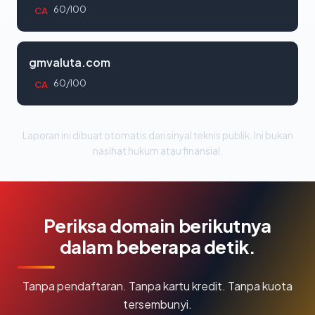
60/100
CA
gmvaluta.com
60/100
CA
Laporan ini dibuat otomatis dari sinyal teknis publik. Ini bukan
nasihat hukum atau finansial.
Periksa domain berikutnya
dalam beberapa detik.
Tanpa pendaftaran. Tanpa kartu kredit. Tanpa kuota
tersembunyi.