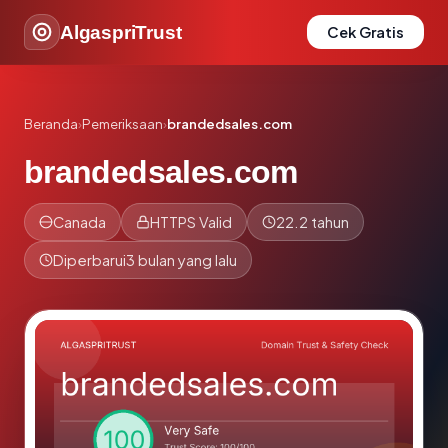
AlgaspriTrust
Cek Gratis
Beranda
›
Pemeriksaan
›
brandedsales.com
brandedsales.com
Canada
HTTPS Valid
22.2 tahun
Diperbarui
3 bulan yang lalu