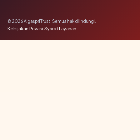
© 2026 AlgaspriTrust. Semua hak dilindungi.
Kebijakan Privasi
·
Syarat Layanan