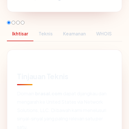
Ikhtisar
Teknis
Keamanan
WHOIS
Tinjauan Teknis
Domain
brasal.com
dapat dijangkau dan
mengarah ke United States via Network
Solutions, LLC. Di bawah kami menelusuri
sinyal-sinyal yang paling relevan satu per
satu.