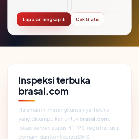
s, LLC
Laporan lengkap ↓
Cek Gratis
Inspeksi terbuka
brasal.com
Halaman ini merangkum sinyal teknis
yang dikumpulkan untuk
brasal.com
:
lokasi server, status HTTPS, registrar, usia
domain, dan konfigurasi DNS.