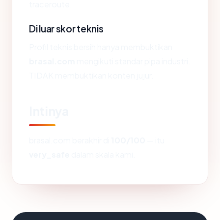
traceroute.
Di luar skor teknis
Profil teknis bersih hanya membuktikan
brasal.com
mengikuti standar pipa industri.
TIDAK membuktikan konten jujur.
Intinya
brasal.com berakhir di
100/100
— itu
very_safe
dalam skala kami.