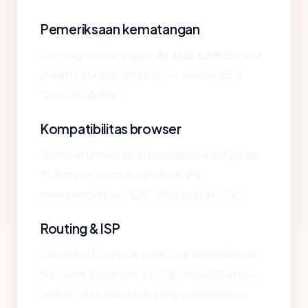
Pemeriksaan kematangan
Dari segi kematangan,
brasal.com
berada
dalam kategori "mature" — sekitar 25.8
tahun terdaftar.
Kompatibilitas browser
Browser umum akan menerima konfigurasi
TLS brasal.com jika probe kami
mengembalikan "OK". Nilai saat ini: OK.
Routing & ISP
Lalu lintas ke brasal.com saat ini berakhir di
Network Solutions, LLC di United States —
terlihat oleh siapa pun yang menjalankan