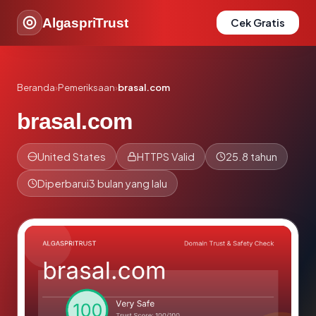
AlgaspriTrust
Cek Gratis
Beranda
›
Pemeriksaan
›
brasal.com
brasal.com
United States
HTTPS Valid
25.8 tahun
Diperbarui
3 bulan yang lalu