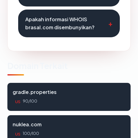
Apakah informasi WHOIS
brasal.com disembunyikan?
Domain Terkait
gradle.properties
90/100
US
nuklea.com
100/100
US