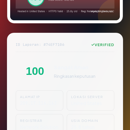
ID Laporan: #74EF7106
VERIFIED
Sangat Aman
100
Ringkasan keputusan
ALAMAT IP
LOKASI SERVER
209.17.116.163
United States
REGISTRAR
USIA DOMAIN
Network Solution
25.8 tahun