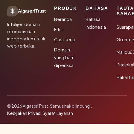
PRODUK
BAHASA
TAUT
AlgaspriTrust
SAHA
Beranda
Bahasa
Intelijen domain
Indonesia
Suarapa
Fitur
otomatis dan
independen untuk
Cara kerja
Greatcr
web terbuka.
Domain
Malibu6
yang baru
Pitalok
diperiksa
Hakarfu
© 2026 AlgaspriTrust. Semua hak dilindungi.
Kebijakan Privasi
·
Syarat Layanan