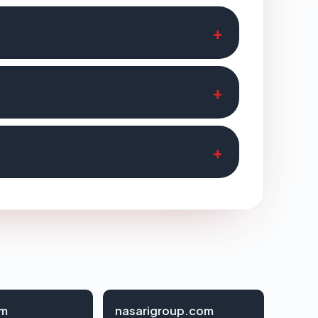
om
nasarigroup.com