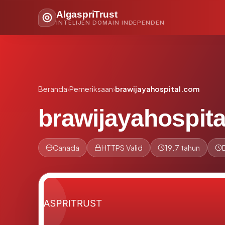
AlgaspriTrust
INTELIJEN DOMAIN INDEPENDEN
Beranda
›
Pemeriksaan
›
brawijayahospital.com
brawijayahospit
Canada
HTTPS Valid
19.7 tahun