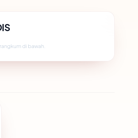
OIS
irangkum di bawah.