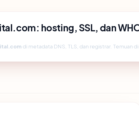
ital.com: hosting, SSL, dan WH
ital.com
di metadata DNS, TLS, dan registrar. Temuan d