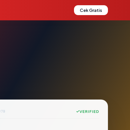
Cek Gratis
D7B
VERIFIED