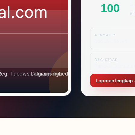
S
100
Ri
ALAMAT IP
104.26.14.64
REGISTRAR
Tucows Domains I
Laporan lengkap 