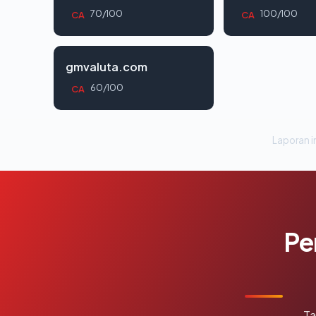
70/100
100/100
CA
CA
gmvaluta.com
60/100
CA
Laporan in
Pe
Ta