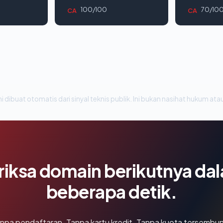
100/100
70/10
CA
CA
i dibuat otomatis dari sinyal teknis publik. Ini bukan nasihat hukum atau
riksa domain berikutnya da
beberapa detik.
npa pendaftaran. Tanpa kartu kredit. Tanpa kuota tersembun