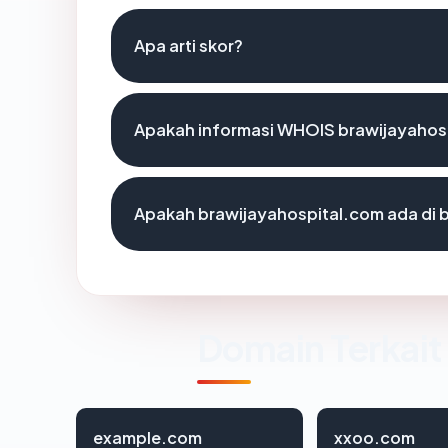
Apa arti skor?
Apakah informasi WHOIS brawijayahos
Apakah brawijayahospital.com ada di 
Domain Terkait
example.com
xxoo.com