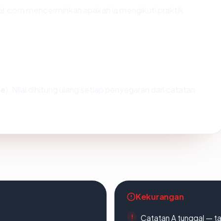
al.com mencerminkan apakah ia mengikuti praktik
fe
). Nilai dihitung ulang setiap penyegaran dari catatan
Kekurangan
Catatan A tunggal — ta