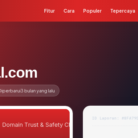
Fitur
Cara
Populer
Tepercaya
al.com
Diperbarui
3 bulan yang lalu
ID Laporan: #8FA79