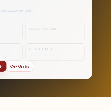
angat Aman
ngkasan keputusan
LOKASI SERVER
Canada
USIA DOMAIN
nc.
19.7 tahun
↓
Cek Gratis