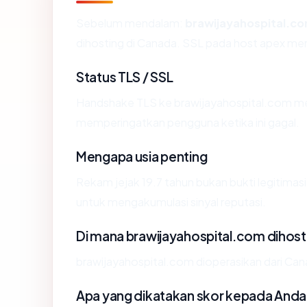
Sebelum mendalam:
brawijayahospital.c
dihosting di Canada. SSL pada host apex m
Status TLS / SSL
Handshake TLS ke brawijayahospital.com m
memperingatkan pengguna ketika ini gagal.
Mengapa usia penting
Rekam jejak 19.7 tahun bukan bukti legitimasi,
untuk mengakumulasi sinyal reputasi.
Di mana brawijayahospital.com dihost
brawijayahospital.com dioperasikan dari Canad
Apa yang dikatakan skor kepada Anda