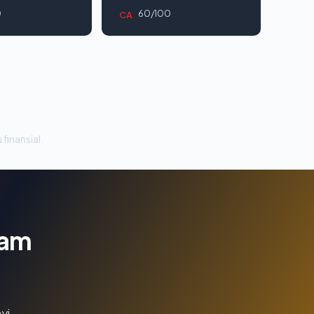
0
60/100
CA
 finansial.
lam
yi.