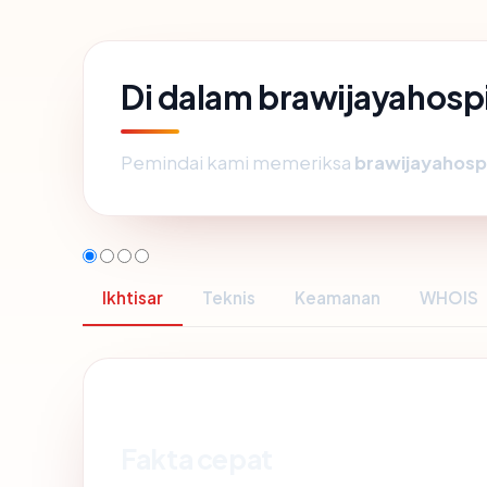
Di dalam brawijayahosp
Pemindai kami memeriksa
brawijayahosp
Ikhtisar
Teknis
Keamanan
WHOIS
Fakta cepat