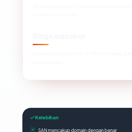
Skor kepercayaan otomatis brawijayahospit
infrastruktur standar.
Ringkasan skor
brawijayahospital.com → 100/100 (
very_sa
publik terbaru.
Kelebihan
SAN mencakup domain dengan benar