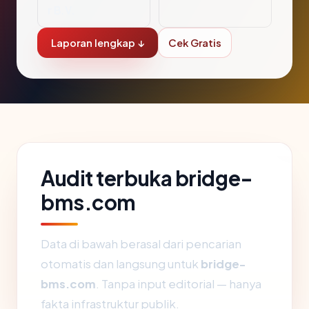
r B.V.
Laporan lengkap ↓
Cek Gratis
Audit terbuka bridge-
bms.com
Data di bawah berasal dari pencarian
otomatis dan langsung untuk
bridge-
bms.com
. Tanpa input editorial — hanya
fakta infrastruktur publik.