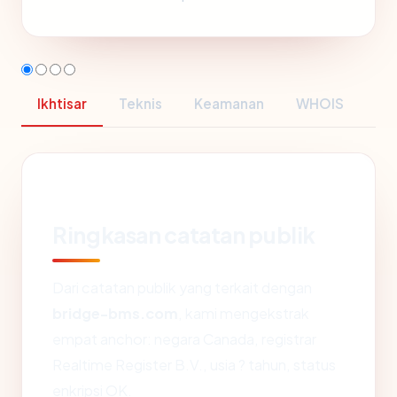
Ikhtisar
Teknis
Keamanan
WHOIS
Ringkasan catatan publik
Dari catatan publik yang terkait dengan
bridge-bms.com
, kami mengekstrak
empat anchor: negara Canada, registrar
Realtime Register B.V., usia ? tahun, status
enkripsi OK.