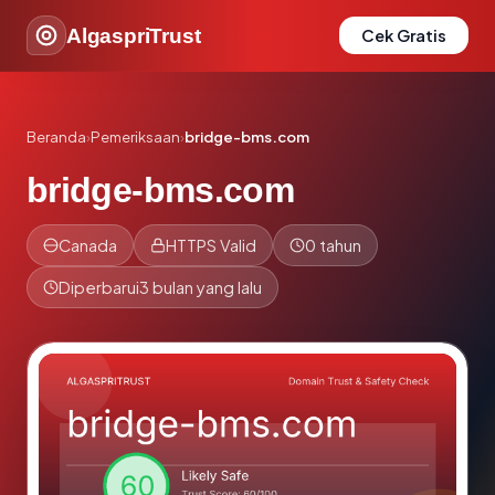
AlgaspriTrust
Cek Gratis
Beranda
›
Pemeriksaan
›
bridge-bms.com
bridge-bms.com
Canada
HTTPS Valid
0 tahun
Diperbarui
3 bulan yang lalu