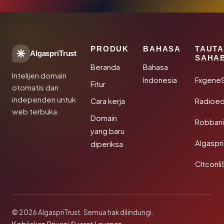
PRODUK
BAHASA
TAUT
AlgaspriTrust
SAHA
Beranda
Bahasa
Intelijen domain
Indonesia
Fxgene
Fitur
otomatis dan
independen untuk
Cara kerja
Radioe
web terbuka.
Domain
Robbani
yang baru
Algaspri
diperiksa
Cltconli
© 2026 AlgaspriTrust. Semua hak dilindungi.
·