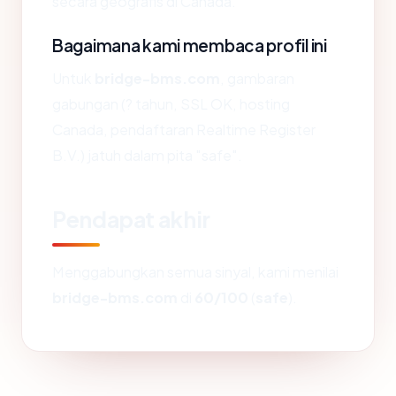
secara geografis di Canada.
Bagaimana kami membaca profil ini
Untuk
bridge-bms.com
, gambaran
gabungan (? tahun, SSL OK, hosting
Canada, pendaftaran Realtime Register
B.V.) jatuh dalam pita "safe".
Pendapat akhir
Menggabungkan semua sinyal, kami menilai
bridge-bms.com
di
60/100
(
safe
).