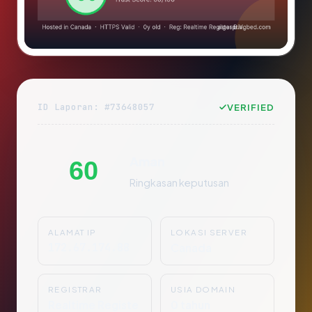
ID Laporan: #73648057
VERIFIED
Aman
60
Ringkasan keputusan
ALAMAT IP
LOKASI SERVER
172.67.174.88
Canada
REGISTRAR
USIA DOMAIN
Realtime Registe
0 tahun