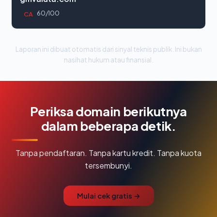
60/100
CA
Laporan ini dibuat otomatis dari sinyal teknis publik. Ini bukan
nasihat hukum atau finansial.
Periksa domain berikutnya
dalam beberapa detik.
Tanpa pendaftaran. Tanpa kartu kredit. Tanpa kuota
tersembunyi.
Mulai cek gratis →