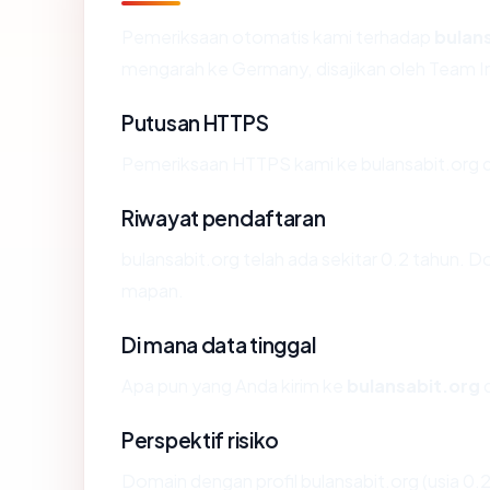
Pemeriksaan otomatis kami terhadap
bulan
mengarah ke Germany, disajikan oleh Team 
Putusan HTTPS
Pemeriksaan HTTPS kami ke bulansabit.org 
Riwayat pendaftaran
bulansabit.org telah ada sekitar 0.2 tahun.
mapan.
Di mana data tinggal
Apa pun yang Anda kirim ke
bulansabit.org
d
Perspektif risiko
Domain dengan profil bulansabit.org (usia 0.