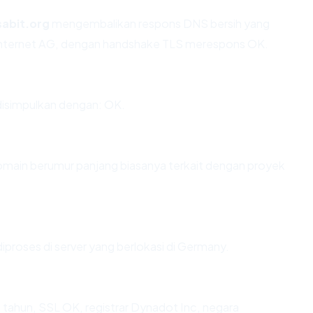
sabit.org
mengembalikan respons DNS bersih yang
Internet AG, dengan handshake TLS merespons OK.
disimpulkan dengan: OK.
 Domain berumur panjang biasanya terkait dengan proyek
iproses di server yang berlokasi di Germany.
2 tahun, SSL OK, registrar Dynadot Inc, negara