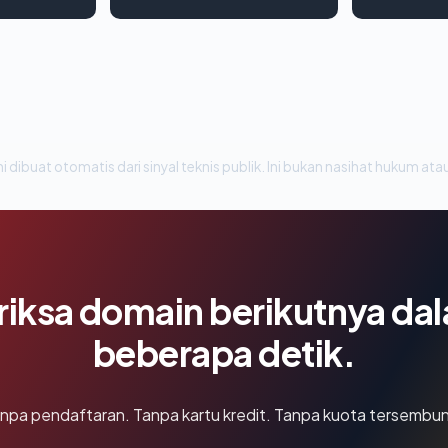
i dibuat otomatis dari sinyal teknis publik. Ini bukan nasihat hukum atau
riksa domain berikutnya da
beberapa detik.
npa pendaftaran. Tanpa kartu kredit. Tanpa kuota tersembun