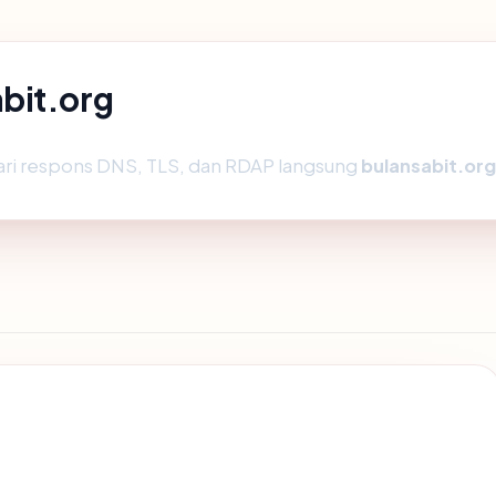
bit.org
ari respons DNS, TLS, dan RDAP langsung
bulansabit.org