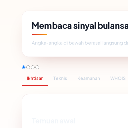
Membaca sinyal bulansa
Angka-angka di bawah berasal langsung d
Ikhtisar
Teknis
Keamanan
WHOIS
Temuan awal