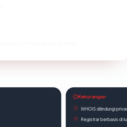
e".
lah putusan otomatis dan hanya teknis.
Kekurangan
WHOIS dilindungi priva
Registrar berbasis di l