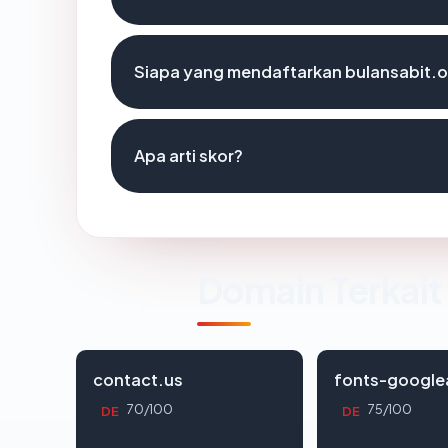
Siapa yang mendaftarkan bulansabit.o
Apa arti skor?
Domain Terkait
contact.us
fonts-google
70/100
75/100
DE
DE