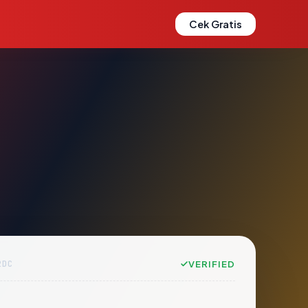
Cek Gratis
2DC
VERIFIED