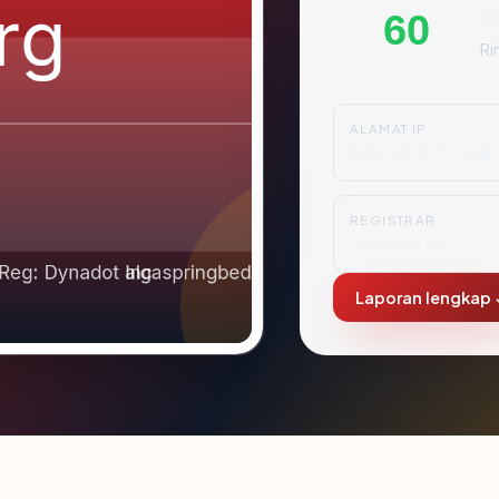
A
60
Ri
ALAMAT IP
185.53.179.128
REGISTRAR
Dynadot Inc
Laporan lengkap 