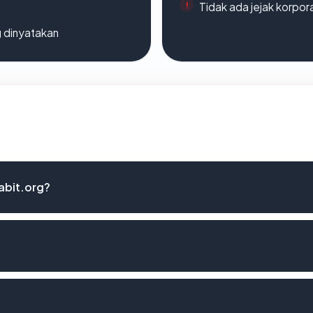
Tidak ada jejak korpora
g dinyatakan
abit.org?