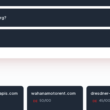
rg?
apis.com
wahanamotorent.com
dresdner
50/100
45/10
DE
DE