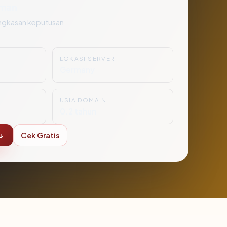
man
ngkasan keputusan
LOKASI SERVER
Germany
USIA DOMAIN
0.2 tahun
↓
Cek Gratis