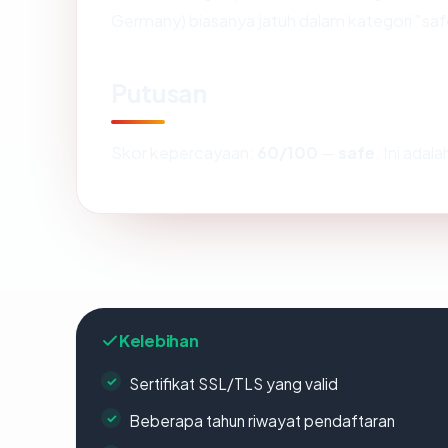
Germany) biasanya jatuh dalam kategori "saf
Putusan
Skor kepercayaan:
60/100
—
safe
. Ini ada
Kelebihan
Sertifikat SSL/TLS yang valid
Beberapa tahun riwayat pendaftaran