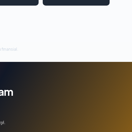
 finansial.
lam
yi.