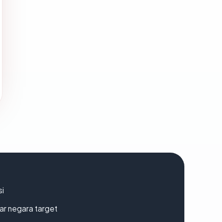
si
uar negara target