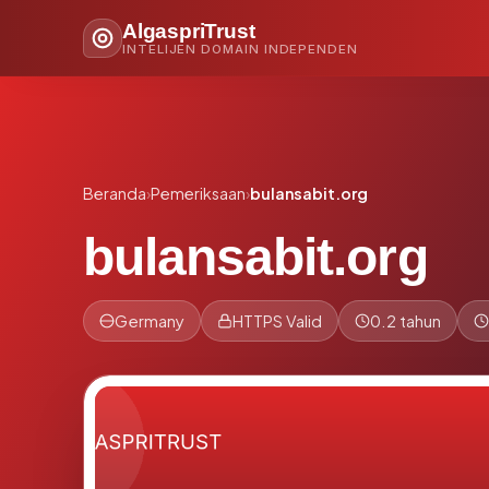
AlgaspriTrust
INTELIJEN DOMAIN INDEPENDEN
Beranda
›
Pemeriksaan
›
bulansabit.org
bulansabit.org
Germany
HTTPS Valid
0.2 tahun