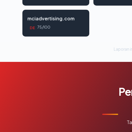
mciadvertising.com
75/100
DE
Laporan in
Pe
Ta