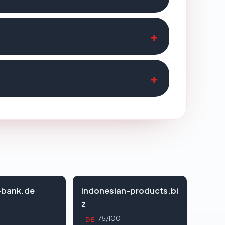
-bank.de
indonesian-products.bi
z
0
75/100
DE