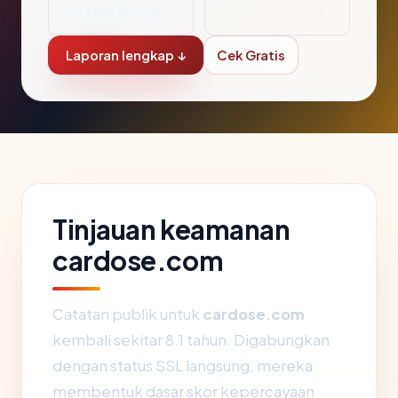
nc. DBA NameB
Laporan lengkap ↓
Cek Gratis
Tinjauan keamanan
cardose.com
Catatan publik untuk
cardose.com
kembali sekitar 8.1 tahun. Digabungkan
dengan status SSL langsung, mereka
membentuk dasar skor kepercayaan