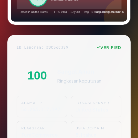
ID Laporan: #DC56C389
VERIFIED
Sangat Aman
100
Ringkasan keputusan
ALAMAT IP
LOKASI SERVER
54.243.117.197
United States
REGISTRAR
USIA DOMAIN
TurnCommerce, I
8.1 tahun