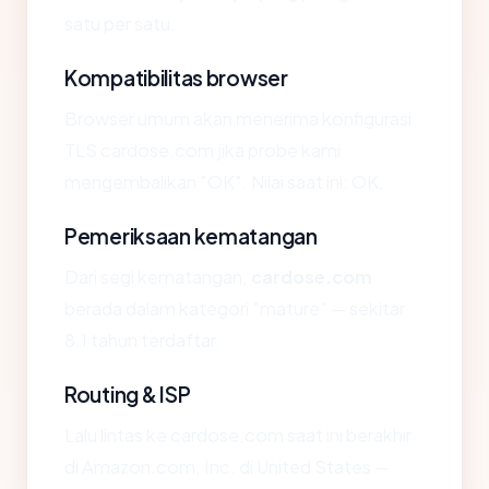
satu per satu.
Kompatibilitas browser
Browser umum akan menerima konfigurasi
TLS cardose.com jika probe kami
mengembalikan "OK". Nilai saat ini: OK.
Pemeriksaan kematangan
Dari segi kematangan,
cardose.com
berada dalam kategori "mature" — sekitar
8.1 tahun terdaftar.
Routing & ISP
Lalu lintas ke cardose.com saat ini berakhir
di Amazon.com, Inc. di United States —