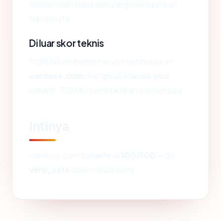
terlihat oleh siapa pun yang menjalankan
traceroute.
Di luar skor teknis
Profil teknis bersih hanya membuktikan
cardose.com
mengikuti standar pipa
industri. TIDAK membuktikan konten jujur.
Intinya
cardose.com berakhir di
100/100
— itu
very_safe
dalam skala kami.