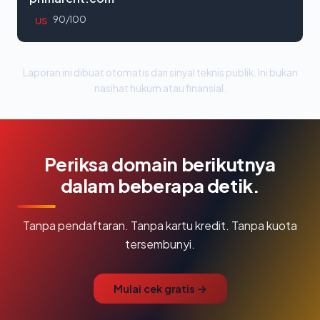
90/100
US
Laporan ini dibuat otomatis dari sinyal teknis publik. Ini bukan
nasihat hukum atau finansial.
Periksa domain berikutnya
dalam beberapa detik.
Tanpa pendaftaran. Tanpa kartu kredit. Tanpa kuota
tersembunyi.
Mulai cek gratis →