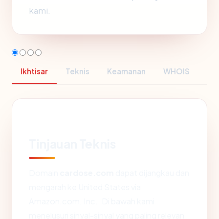
kami.
Ikhtisar
Teknis
Keamanan
WHOIS
Tinjauan Teknis
Domain
cardose.com
dapat dijangkau dan
mengarah ke United States via
Amazon.com, Inc.. Di bawah kami
menelusuri sinyal-sinyal yang paling relevan