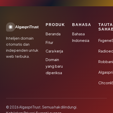
PRODUK
BAHASA
TAUT
AlgaspriTrust
SAHA
Beranda
Bahasa
Intelijen domain
Indonesia
Fxgene
Fitur
otomatis dan
independen untuk
Cara kerja
Radioe
web terbuka.
Domain
Robbani
yang baru
Algaspri
diperiksa
Cltconli
© 2026 AlgaspriTrust. Semua hak dilindungi.
·