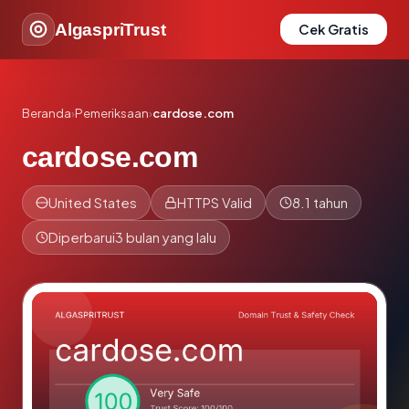
AlgaspriTrust
Cek Gratis
Beranda
›
Pemeriksaan
›
cardose.com
cardose.com
United States
HTTPS Valid
8.1 tahun
Diperbarui
3 bulan yang lalu