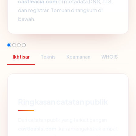
castleasia.com
di metadata DNS, TLS,
dan registrar. Temuan dirangkum di
bawah.
Ikhtisar
Teknis
Keamanan
WHOIS
Ringkasan catatan publik
Dari catatan publik yang terkait dengan
castleasia.com
, kami mengekstrak empat