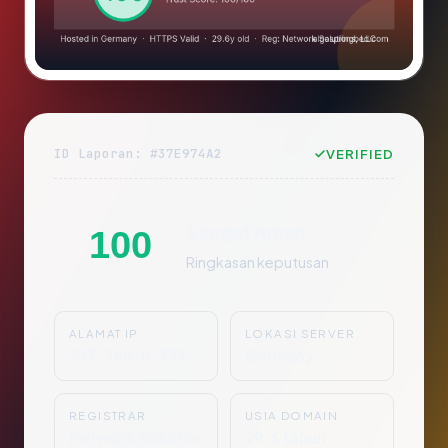
ID Laporan: #37E974A2
VERIFIED
Sangat Aman
100
Ringkasan keputusan
ALAMAT IP
LOKASI SERVER
217.160.0.179
Germany
REGISTRAR
USIA DOMAIN
Network Solution
29.6 tahun