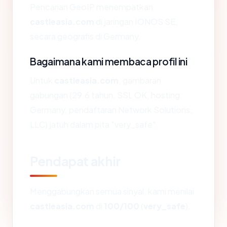
Pencarian GeoIP menempatkan
castleasia.com
di jaringan IONOS SE,
secara geografis di Germany.
Bagaimana kami membaca profil ini
Untuk
castleasia.com
, gambaran
gabungan (29.6 tahun, SSL OK, hosting
Germany, pendaftaran Network Solutions,
LLC) jatuh dalam pita "very_safe".
Pendapat akhir
Menggabungkan semua sinyal, kami menilai
castleasia.com
di
100/100
(
very_safe
).