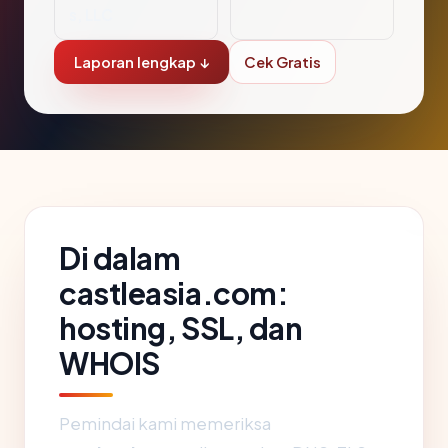
s, LLC
Laporan lengkap ↓
Cek Gratis
Di dalam
castleasia.com:
hosting, SSL, dan
WHOIS
Pemindai kami memeriksa