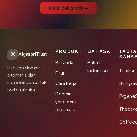
Mulai cek gratis →
PRODUK
BAHASA
TAUT
AlgaspriTrust
SAHA
Beranda
Bahasa
Intelijen domain
Indonesia
Trax2su
Fitur
otomatis dan
independen untuk
Cara kerja
Bungaa
web terbuka.
Domain
Fxgene
yang baru
Thecak
diperiksa
Coffee