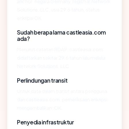
anchor: negara Germany, registrar Network
Solutions, LLC, usia 29.6 tahun, status
enkripsi OK.
Sudah berapa lama castleasia.com
ada?
Menurut catatan RDAP, castleasia.com
didaftarkan sekitar 29.6 tahun lalu melalui
Network Solutions, LLC.
Perlindungan transit
Untuk data dalam transit antara pengguna
dan castleasia.com, pemeriksaan enkripsi
mengembalikan: OK.
Penyedia infrastruktur