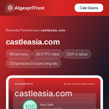
AlgaspriTrust
Cek Gratis
Beranda
›
Pemeriksaan
›
castleasia.com
castleasia.com
Germany
HTTPS Valid
29.6 tahun
Diperbarui
3 bulan yang lalu