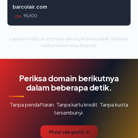
barcolair.com
95/100
CH
Laporan ini dibuat otomatis dari sinyal teknis publik. Ini bukan
nasihat hukum atau finansial.
Periksa domain berikutnya
dalam beberapa detik.
Tanpa pendaftaran. Tanpa kartu kredit. Tanpa kuota
tersembunyi.
Mulai cek gratis →