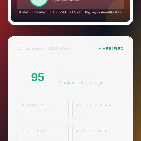
ID Laporan: #82D75666
VERIFIED
Sangat Aman
95
Ringkasan keputusan
ALAMAT IP
LOKASI SERVER
35.216.171.99
Switzerland
REGISTRAR
USIA DOMAIN
Key-Systems Gm
24.1 tahun