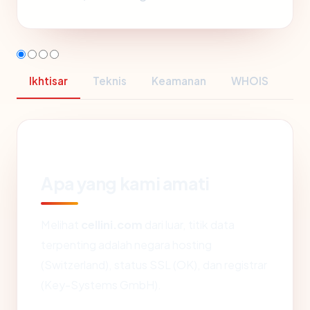
Ikhtisar
Teknis
Keamanan
WHOIS
Apa yang kami amati
Melihat
cellini.com
dari luar, titik data
terpenting adalah negara hosting
(Switzerland), status SSL (OK), dan registrar
(Key-Systems GmbH).