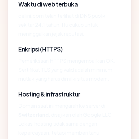
Waktu di web terbuka
cellini.com telah terlihat di DNS publik
sekitar 24.1 tahun. Itu cukup untuk
meninggalkan jejak reputasi.
Enkripsi (HTTPS)
Pemeriksaan HTTPS mengembalikan OK.
Sertifikat TLS yang valid adalah minimum
mutlak yang harus dimiliki situs modern.
Hosting & infrastruktur
Domain saat ini mengarah ke server di
Switzerland
, disajikan oleh Google LLC.
Lokasi hosting tidak sama dengan
kepercayaan, tetapi memberi tahu