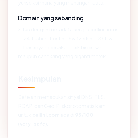
yurisdiksi mana yang menangani data.
Domain yang sebanding
Situs dengan metadata serupa
cellini.com
— 24.1 tahun, hosting Switzerland, SSL valid
— biasanya mencakup baik bisnis sah
maupun cangkang yang diganti merek.
Kesimpulan
Setelah memadukan sinyal DNS, TLS,
RDAP, dan GeoIP, skor otomatis kami
untuk
cellini.com
ada di
95/100
(
very_safe
).