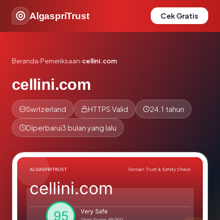
AlgaspriTrust
Cek Gratis
Beranda
›
Pemeriksaan
›
cellini.com
cellini.com
Switzerland
HTTPS Valid
24.1 tahun
Diperbarui
3 bulan yang lalu