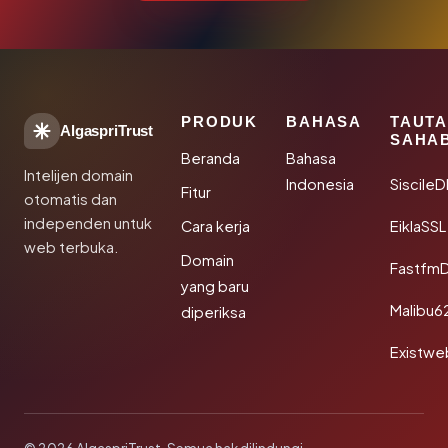
PRODUK
BAHASA
TAUT
AlgaspriTrust
SAHA
Beranda
Bahasa
Intelijen domain
Indonesia
Siscile
Fitur
otomatis dan
independen untuk
Cara kerja
EiklaSSL
web terbuka.
Domain
Fastfm
yang baru
Malibu6
diperiksa
Existwe