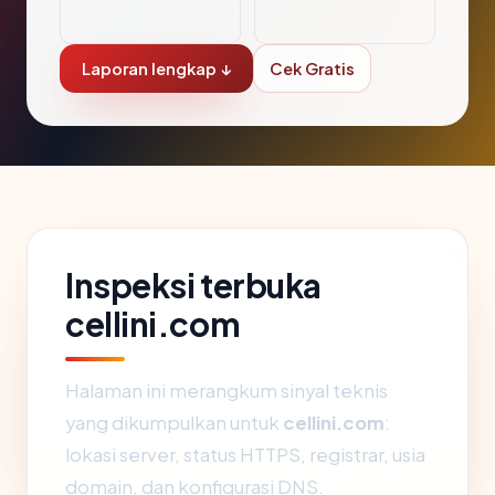
bH
Laporan lengkap ↓
Cek Gratis
Inspeksi terbuka
cellini.com
Halaman ini merangkum sinyal teknis
yang dikumpulkan untuk
cellini.com
:
lokasi server, status HTTPS, registrar, usia
domain, dan konfigurasi DNS.