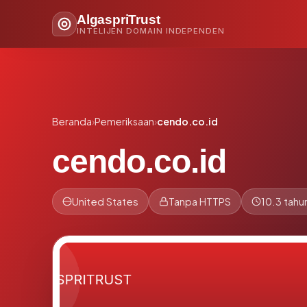
AlgaspriTrust
INTELIJEN DOMAIN INDEPENDEN
Beranda
›
Pemeriksaan
›
cendo.co.id
cendo.co.id
United States
Tanpa HTTPS
10.3 tahu