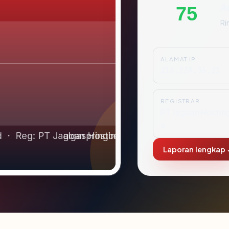
A
75
Ri
ALAMAT IP
216.239.36.21
REGISTRAR
PT Jagoan Hostin
a
Laporan lengkap 