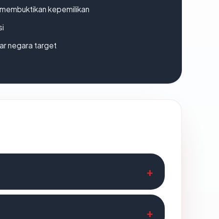
ak membuktikan kepemilikan
si
uar negara target