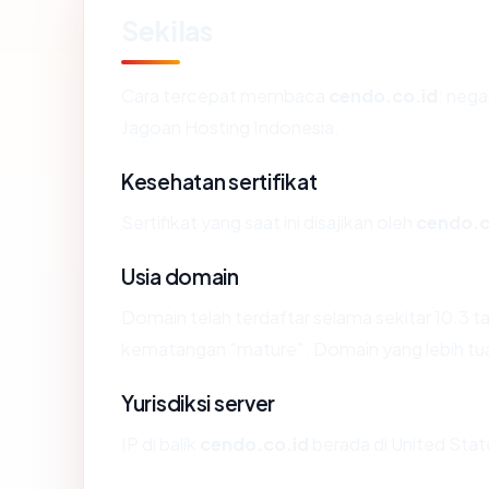
Sekilas
Cara tercepat membaca
cendo.co.id
: nega
Jagoan Hosting Indonesia.
Kesehatan sertifikat
Sertifikat yang saat ini disajikan oleh
cendo.c
Usia domain
Domain telah terdaftar selama sekitar 10.3
kematangan "mature". Domain yang lebih tua s
Yurisdiksi server
IP di balik
cendo.co.id
berada di United Stat