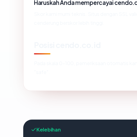
Haruskah Anda mempercayai cendo.c
Skor kami murni teknis. Situs dengan SSL val
cenderung berskor lebih tinggi.
Posisi cendo.co.id
Pada skala 0-100, pemeriksaan otomatis 
"safe".
Kelebihan