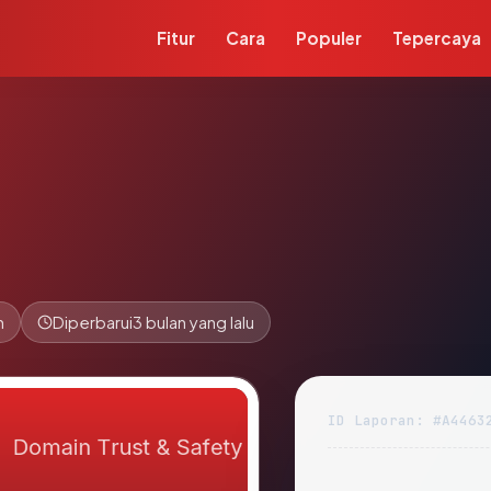
Fitur
Cara
Populer
Tepercaya
n
Diperbarui
3 bulan yang lalu
ID Laporan: #A4463