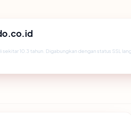
do.co.id
 sekitar 10.3 tahun. Digabungkan dengan status SSL l