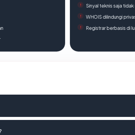
Sinyal teknis saja tid
WHOIS dilindungi priva
an
Registrar berbasis di l
r
?