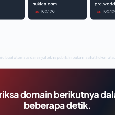
nuklea.com
pre.wedd
100/100
100/10
US
US
i dibuat otomatis dari sinyal teknis publik. Ini bukan nasihat hukum atau
riksa domain berikutnya da
beberapa detik.