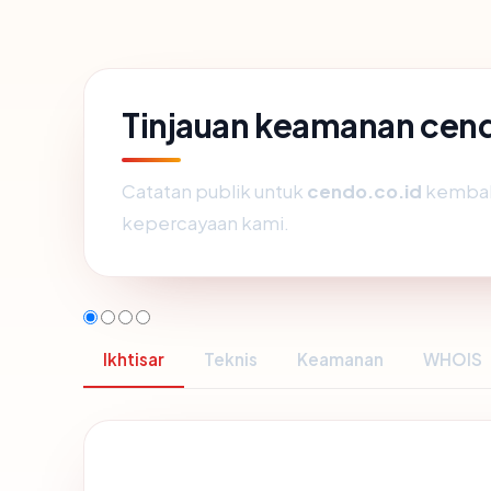
Tinjauan keamanan cen
Catatan publik untuk
cendo.co.id
kembali
kepercayaan kami.
Ikhtisar
Teknis
Keamanan
WHOIS