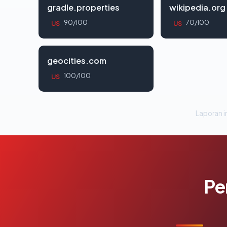
gradle.properties
wikipedia.org
90/100
70/100
US
US
geocities.com
100/100
US
Laporan in
Pe