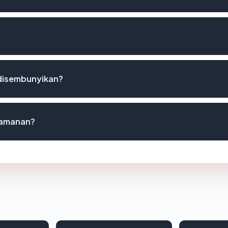
disembunyikan?
keamanan?