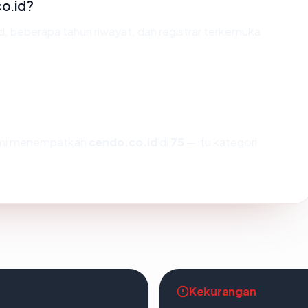
o.id?
id, beberapa tahun riwayat, dan registrar terkemuka
kami menempatkan
cendo.co.id
di
75
— itu kategori
Kekurangan