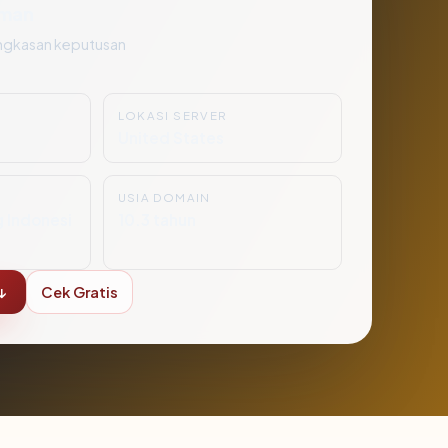
man
ngkasan keputusan
LOKASI SERVER
United States
USIA DOMAIN
g Indonesi
10.3 tahun
↓
Cek Gratis