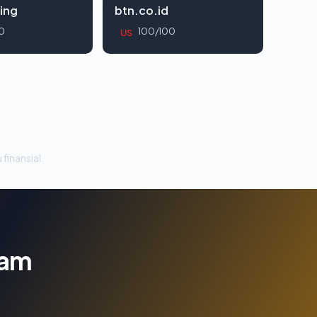
ing
btn.co.id
0
100/100
US
 finansial.
lam