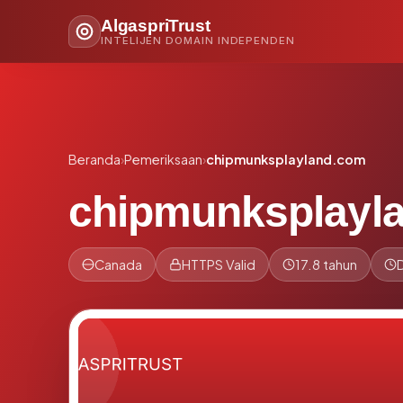
AlgaspriTrust
INTELIJEN DOMAIN INDEPENDEN
Beranda
›
Pemeriksaan
›
chipmunksplayland.com
chipmunksplayl
Canada
HTTPS Valid
17.8 tahun