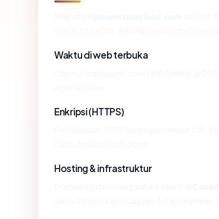
Melihat
chipmunksplayland.com
dari luar,
status SSL (OK), dan registrar (Instra Corpora
Waktu di web terbuka
chipmunksplayland.com telah terlihat di DNS 
jejak reputasi.
Enkripsi (HTTPS)
Pemeriksaan HTTPS mengembalikan OK. Serti
harus dimiliki situs modern.
Hosting & infrastruktur
Domain saat ini mengarah ke server di
Canad
sama dengan kepercayaan, tetapi memberi ta