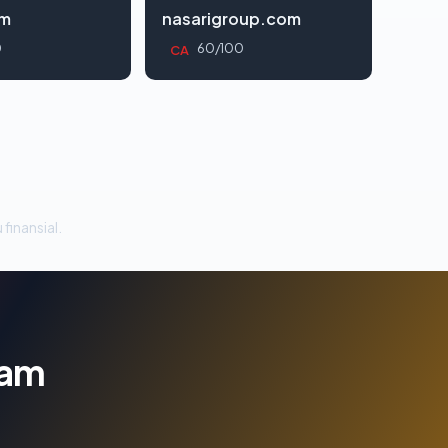
om
nasarigroup.com
0
60/100
CA
 finansial.
lam