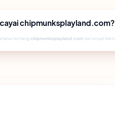
cayai chipmunksplayland.com?
etahui tentang
chipmunksplayland.com
dari sinyal tekn