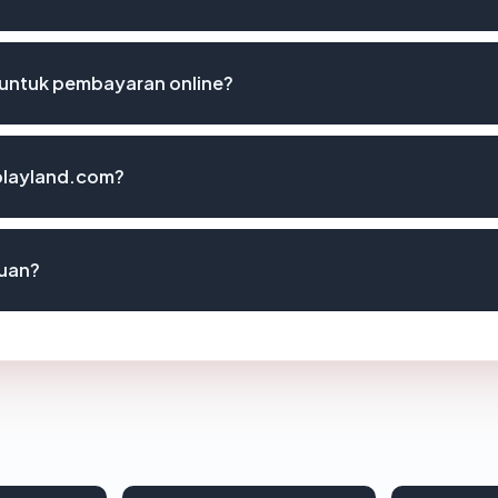
untuk pembayaran online?
playland.com?
uan?