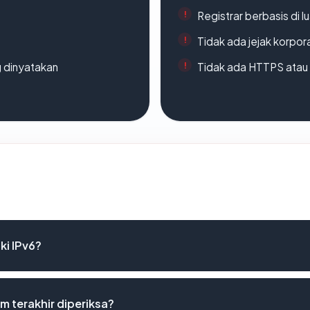
Registrar berbasis di l
Tidak ada jejak korpora
g dinyatakan
Tidak ada HTTPS atau s
i IPv6?
 terakhir diperiksa?