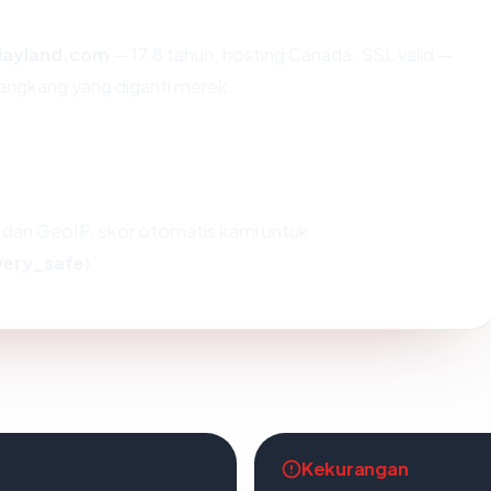
layland.com
— 17.8 tahun, hosting Canada, SSL valid —
angkang yang diganti merek.
dan GeoIP, skor otomatis kami untuk
very_safe
).
Kekurangan