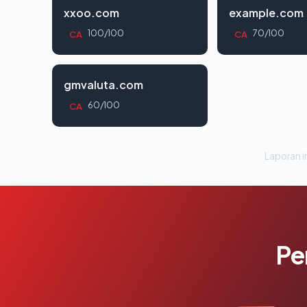
xxoo.com
example.com
100/100
70/100
CA
CA
gmvaluta.com
60/100
CA
Laporan in
Pe