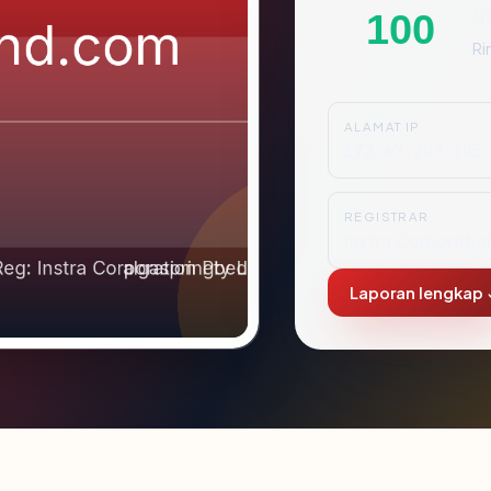
S
100
Ri
ALAMAT IP
172.67.207.105
REGISTRAR
Instra Corporatio
Laporan lengkap 