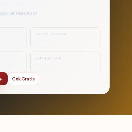
angat Aman
ngkasan keputusan
LOKASI SERVER
Canada
USIA DOMAIN
n Pty Ltd.
17.8 tahun
↓
Cek Gratis