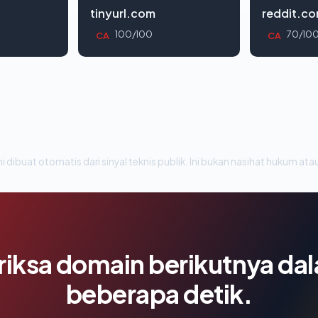
tinyurl.com
reddit.c
100/100
70/10
CA
CA
i dibuat otomatis dari sinyal teknis publik. Ini bukan nasihat hukum atau
riksa domain berikutnya da
beberapa detik.