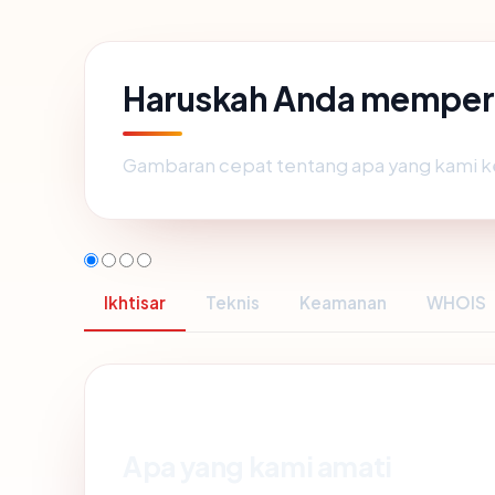
Haruskah Anda memper
Gambaran cepat tentang apa yang kami k
Ikhtisar
Teknis
Keamanan
WHOIS
Apa yang kami amati