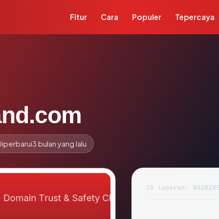
Fitur
Cara
Populer
Tepercaya
and.com
Diperbarui
3 bulan yang lalu
ID Laporan: #62B28