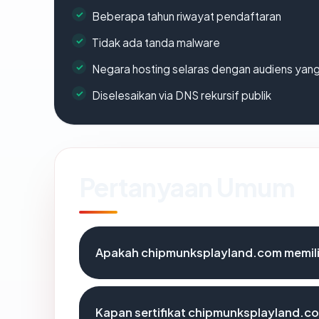
Beberapa tahun riwayat pendaftaran
Tidak ada tanda malware
Negara hosting selaras dengan audiens yan
Diselesaikan via DNS rekursif publik
Pertanyaan Umum
Apakah chipmunksplayland.com memilik
Kapan sertifikat chipmunksplayland.com