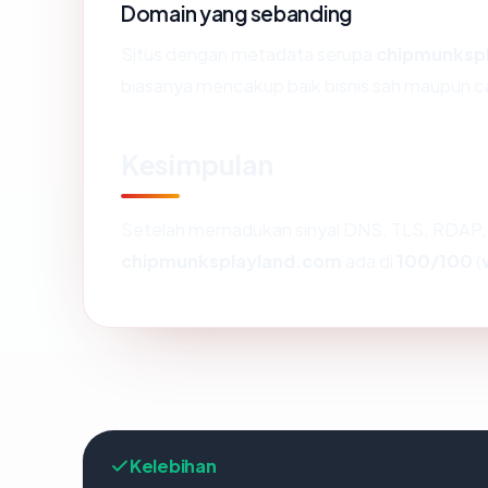
Domain yang sebanding
Situs dengan metadata serupa
chipmunksp
biasanya mencakup baik bisnis sah maupun c
Kesimpulan
Setelah memadukan sinyal DNS, TLS, RDAP, 
chipmunksplayland.com
ada di
100/100
(
Kelebihan