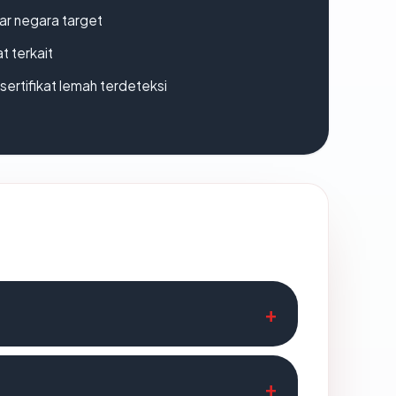
uar negara target
t terkait
ertifikat lemah terdeteksi