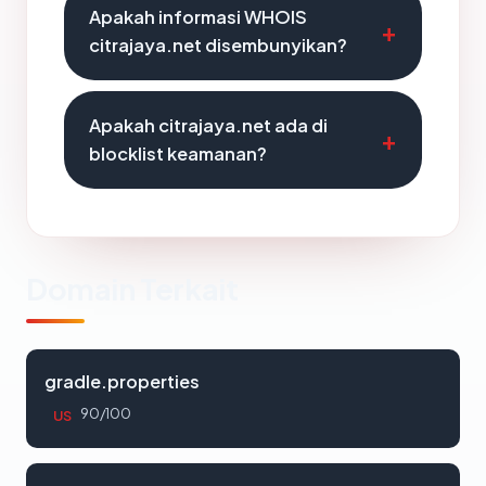
Apakah informasi WHOIS
citrajaya.net disembunyikan?
Apakah citrajaya.net ada di
blocklist keamanan?
Domain Terkait
gradle.properties
90/100
US