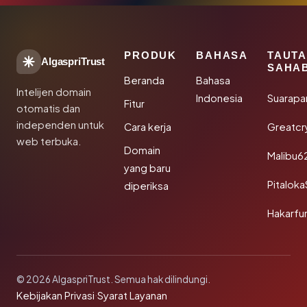
PRODUK
BAHASA
TAUT
AlgaspriTrust
SAHA
Beranda
Bahasa
Intelijen domain
Indonesia
Suarapa
Fitur
otomatis dan
independen untuk
Cara kerja
Greatcr
web terbuka.
Domain
Malibu6
yang baru
Pitalok
diperiksa
Hakarfu
© 2026 AlgaspriTrust. Semua hak dilindungi.
Kebijakan Privasi
·
Syarat Layanan