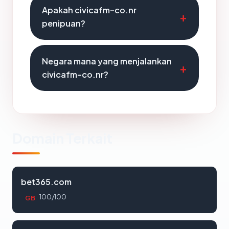
Apakah civicafm-co.nr
penipuan?
Negara mana yang menjalankan
civicafm-co.nr?
Domain Terkait
bet365.com
100/100
GB