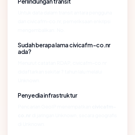
Perlindungan transit
Untuk data dalam transit antara pengguna
dan civicafm-co.nr, pemeriksaan enkripsi
mengembalikan: No.
Sudah berapa lama civicafm-co.nr
ada?
Menurut catatan RDAP, civicafm-co.nr
didaftarkan sekitar ? tahun lalu melalui
Unknown.
Penyedia infrastruktur
Pencarian GeoIP menempatkan
civicafm-
co.nr
di jaringan Unknown, secara geografis
di Unknown.