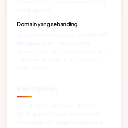
tetapi memberi tahu yurisdiksi mana yang
menangani data.
Domain yang sebanding
Situs dengan metadata serupa
cloverr27-
blogspot.com
— ? tahun, hosting
Unknown, SSL valid — biasanya mencakup
baik bisnis sah maupun cangkang yang
diganti merek.
Kesimpulan
Setelah memadukan sinyal DNS, TLS,
RDAP, dan GeoIP, skor otomatis kami
untuk
cloverr27-blogspot.com
ada di