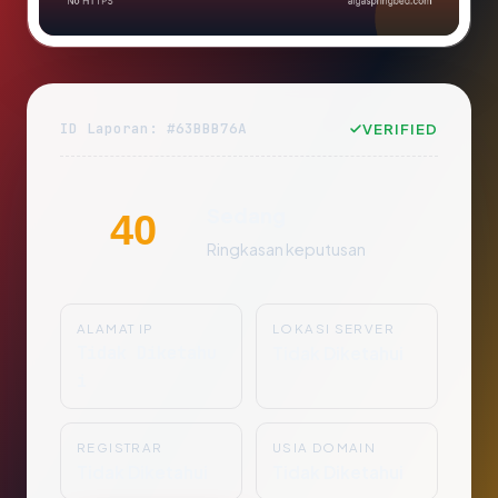
ID Laporan: #63BBB76A
VERIFIED
Sedang
40
Ringkasan keputusan
ALAMAT IP
LOKASI SERVER
Tidak Diketahu
Tidak Diketahui
i
REGISTRAR
USIA DOMAIN
Tidak Diketahui
Tidak Diketahui