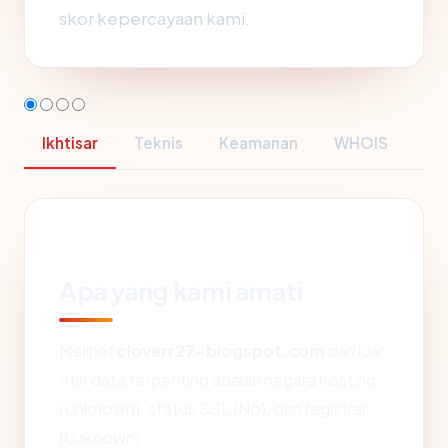
skor kepercayaan kami.
Ikhtisar
Teknis
Keamanan
WHOIS
Apa yang kami amati
Melihat
cloverr27-blogspot.com
dari luar,
titik data terpenting adalah negara hosting
(Unknown), status SSL (No), dan registrar
(Unknown).