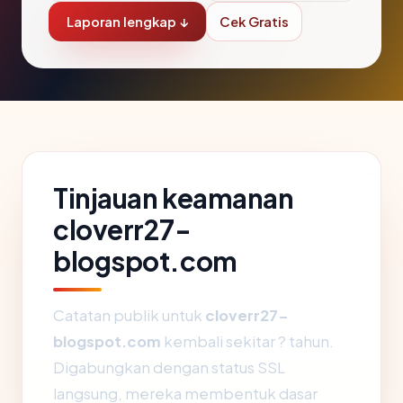
Laporan lengkap ↓
Cek Gratis
Tinjauan keamanan
cloverr27-
blogspot.com
Catatan publik untuk
cloverr27-
blogspot.com
kembali sekitar ? tahun.
Digabungkan dengan status SSL
langsung, mereka membentuk dasar