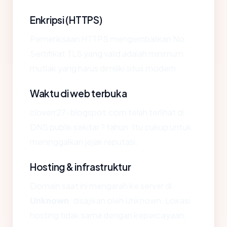
Enkripsi (HTTPS)
Pemeriksaan HTTPS mengembalikan No.
Sertifikat TLS yang valid adalah minimum
mutlak yang harus dimiliki situs modern.
Waktu di web terbuka
cloverr27-blogspot.com telah terlihat di
DNS publik sekitar ? tahun. Itu cukup untuk
meninggalkan jejak reputasi.
Hosting & infrastruktur
Domain saat ini mengarah ke server di
Unknown
, disajikan oleh Unknown. Lokasi
hosting tidak sama dengan kepercayaan,