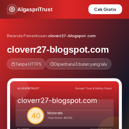
AlgaspriTrust
Cek Gratis
Beranda
›
Pemeriksaan
›
cloverr27-blogspot.com
cloverr27-blogspot.com
Tanpa HTTPS
Diperbarui
3 bulan yang lalu