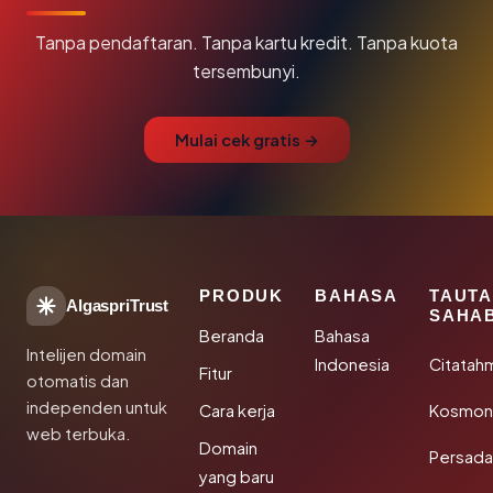
Tanpa pendaftaran. Tanpa kartu kredit. Tanpa kuota
tersembunyi.
Mulai cek gratis →
PRODUK
BAHASA
TAUT
AlgaspriTrust
SAHA
Beranda
Bahasa
Intelijen domain
Indonesia
Citatah
Fitur
otomatis dan
independen untuk
Cara kerja
Kosmoni
web terbuka.
Domain
Persada
yang baru