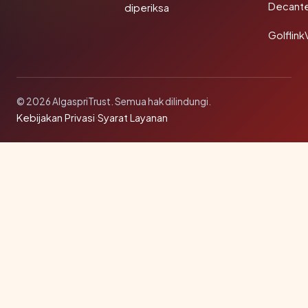
Decant
diperiksa
Golflink
© 2026 AlgaspriTrust. Semua hak dilindungi.
Kebijakan Privasi
·
Syarat Layanan