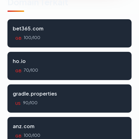
Domain Terkait
bet365.com
100/100
GB
ho.io
70/100
GB
gradle.properties
90/100
US
anz.com
100/100
GB