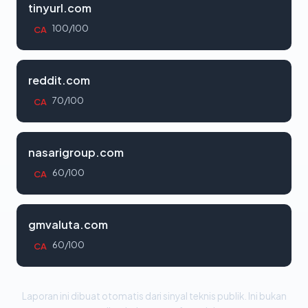
tinyurl.com
100/100
CA
reddit.com
70/100
CA
nasarigroup.com
60/100
CA
gmvaluta.com
60/100
CA
Laporan ini dibuat otomatis dari sinyal teknis publik. Ini bukan