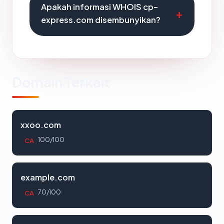
Apakah informasi WHOIS cp-
express.com disembunyikan?
Domain Terkait
xxoo.com
100/100
CA
example.com
70/100
CA