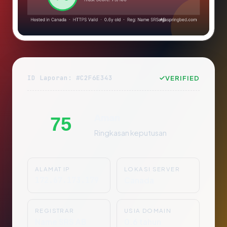
ID Laporan: #C2F6E343
VERIFIED
Aman
75
Ringkasan keputusan
ALAMAT IP
LOKASI SERVER
172.67.173.179
Canada
REGISTRAR
USIA DOMAIN
Name SRS AB
0.6 tahun