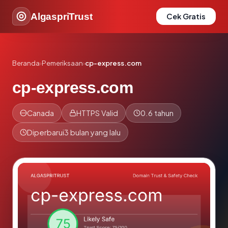
AlgaspriTrust
Cek Gratis
Beranda
›
Pemeriksaan
›
cp-express.com
cp-express.com
Canada
HTTPS Valid
0.6 tahun
Diperbarui
3 bulan yang lalu