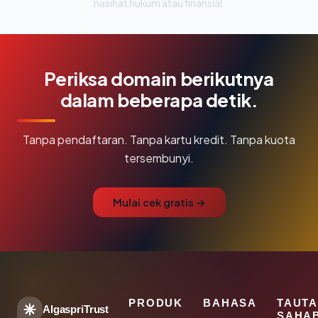
nasihat hukum atau finansial.
Periksa domain berikutnya
dalam beberapa detik.
Tanpa pendaftaran. Tanpa kartu kredit. Tanpa kuota
tersembunyi.
Mulai cek gratis →
PRODUK
BAHASA
TAUT
AlgaspriTrust
SAHA