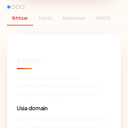
Ikhtisar
Teknis
Keamanan
WHOIS
Sekilas
Cara tercepat membaca
cp-
express.com
: negara Canada, usia 0.6
tahun, SSL OK, registrar Name SRS AB.
Usia domain
Domain telah terdaftar selama sekitar 0.6
tahun, yang menempatkannya dalam