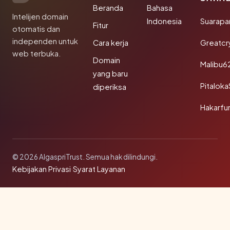
Beranda
Bahasa
Intelijen domain
Indonesia
Suarapa
Fitur
otomatis dan
independen untuk
Cara kerja
Greatcr
web terbuka.
Domain
Malibu6
yang baru
Pitalok
diperiksa
Hakarfu
© 2026 AlgaspriTrust. Semua hak dilindungi.
Kebijakan Privasi
·
Syarat Layanan