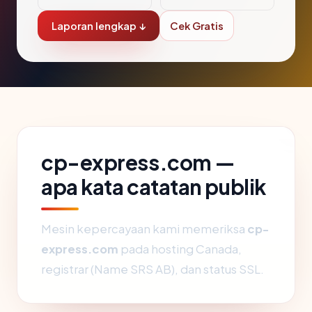
Laporan lengkap ↓
Cek Gratis
cp-express.com —
apa kata catatan publik
Mesin kepercayaan kami memeriksa
cp-
express.com
pada hosting Canada,
registrar (Name SRS AB), dan status SSL.