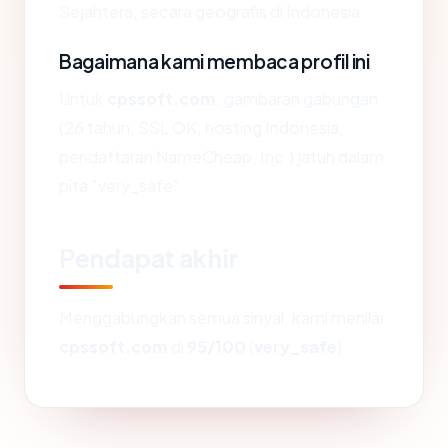
Sejahtera, secara geografis di Indonesia.
Bagaimana kami membaca profil ini
Untuk
cpssoft.com
, gambaran gabungan
(26 tahun, SSL OK, hosting Indonesia,
pendaftaran NameCheap, Inc.) jatuh dalam
pita "very_safe".
Pendapat akhir
Menggabungkan semua sinyal, kami menilai
cpssoft.com
di
95/100
(
very_safe
).