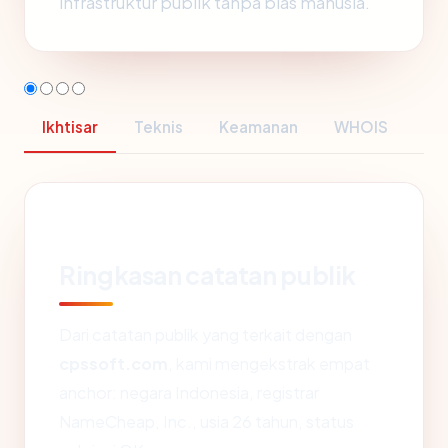
infrastruktur publik tanpa bias manusia.
Ikhtisar
Teknis
Keamanan
WHOIS
Ringkasan catatan publik
Dari catatan publik yang terkait dengan
cpssoft.com
, kami mengekstrak empat
anchor: negara Indonesia, registrar
NameCheap, Inc., usia 26 tahun, status