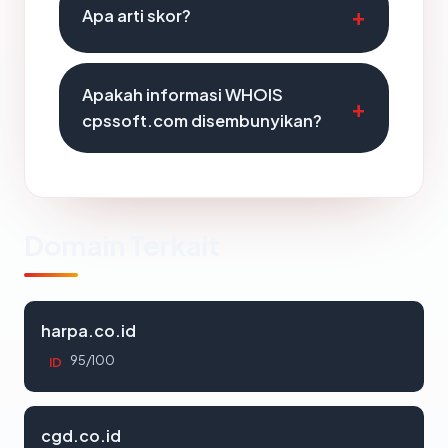
Apa arti skor?
Apakah informasi WHOIS
cpssoft.com disembunyikan?
Domain Terkait
harpa.co.id
95/100
ID
cgd.co.id