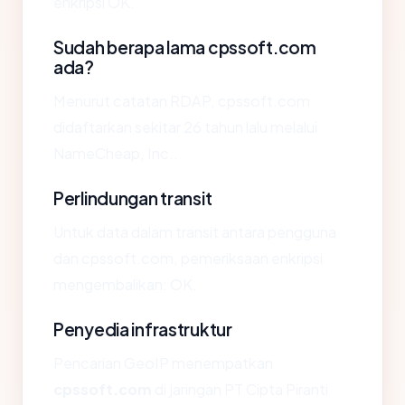
enkripsi OK.
Sudah berapa lama cpssoft.com
ada?
Menurut catatan RDAP, cpssoft.com
didaftarkan sekitar 26 tahun lalu melalui
NameCheap, Inc..
Perlindungan transit
Untuk data dalam transit antara pengguna
dan cpssoft.com, pemeriksaan enkripsi
mengembalikan: OK.
Penyedia infrastruktur
Pencarian GeoIP menempatkan
cpssoft.com
di jaringan PT Cipta Piranti