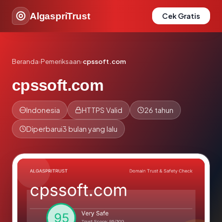
AlgaspriTrust
Cek Gratis
Beranda
›
Pemeriksaan
›
cpssoft.com
cpssoft.com
Indonesia
HTTPS Valid
26 tahun
Diperbarui
3 bulan yang lalu