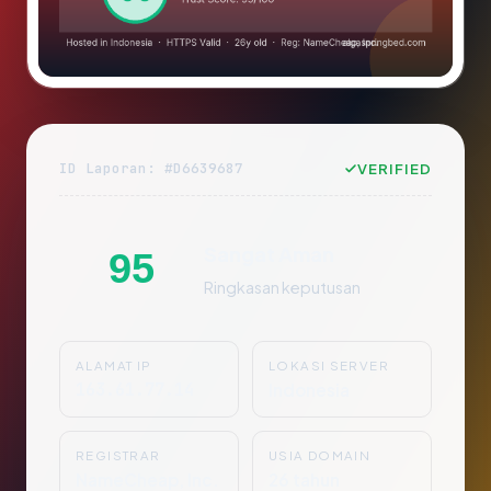
ID Laporan: #D6639687
VERIFIED
Sangat Aman
95
Ringkasan keputusan
ALAMAT IP
LOKASI SERVER
163.61.77.14
Indonesia
REGISTRAR
USIA DOMAIN
NameCheap, Inc.
26 tahun