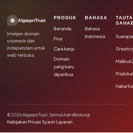
PRODUK
BAHASA
TAUT
AlgaspriTrust
SAHA
Beranda
Bahasa
Intelijen domain
Indonesia
Suarapa
Fitur
otomatis dan
independen untuk
Cara kerja
Greatcr
web terbuka.
Domain
Malibu6
yang baru
Pitalok
diperiksa
Hakarfu
© 2026 AlgaspriTrust. Semua hak dilindungi.
Kebijakan Privasi
·
Syarat Layanan