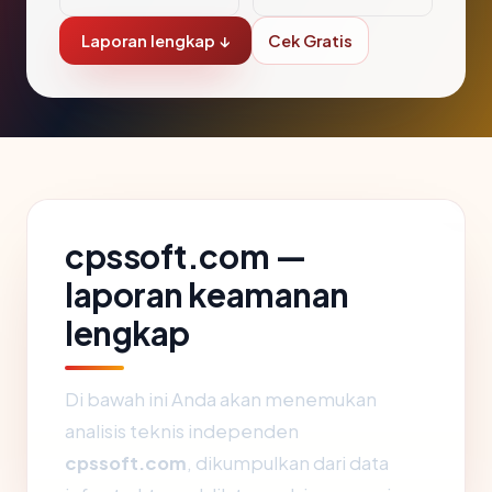
Laporan lengkap ↓
Cek Gratis
cpssoft.com —
laporan keamanan
lengkap
Di bawah ini Anda akan menemukan
analisis teknis independen
cpssoft.com
, dikumpulkan dari data