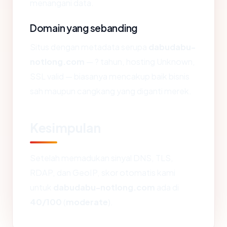
menangani data.
Domain yang sebanding
Situs dengan metadata serupa
dabudabu-
notlong.com
— ? tahun, hosting Unknown,
SSL valid — biasanya mencakup baik bisnis
sah maupun cangkang yang diganti merek.
Kesimpulan
Setelah memadukan sinyal DNS, TLS,
RDAP, dan GeoIP, skor otomatis kami
untuk
dabudabu-notlong.com
ada di
40/100
(
moderate
).