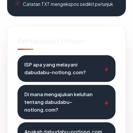
Catatan TXT mengekspos sedikit petunjuk
Pertanyaan Umum
ISP apa yang melayani
dabudabu-notlong.com?
Di mana mengajukan keluhan
tentang dabudabu-
notlong.com?
Apakah dabudabu-notlong.com