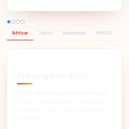
Ikhtisar
Teknis
Keamanan
WHOIS
Apa yang kami amati
Melihat
dabudabu-notlong.com
dari luar,
titik data terpenting adalah negara hosting
(Unknown), status SSL (No), dan registrar
(Unknown).