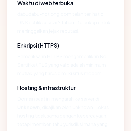
Waktu di web terbuka
dabudabu-notlong.com telah terlihat di
DNS publik sekitar ? tahun. Itu cukup untuk
meninggalkan jejak reputasi.
Enkripsi (HTTPS)
Pemeriksaan HTTPS mengembalikan No.
Sertifikat TLS yang valid adalah minimum
mutlak yang harus dimiliki situs modern.
Hosting & infrastruktur
Domain saat ini mengarah ke server di
Unknown
, disajikan oleh Unknown. Lokasi
hosting tidak sama dengan kepercayaan,
tetapi memberi tahu yurisdiksi mana yang