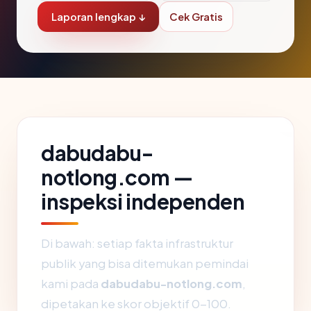
Laporan lengkap ↓
Cek Gratis
dabudabu-
notlong.com —
inspeksi independen
Di bawah: setiap fakta infrastruktur
publik yang bisa ditemukan pemindai
kami pada
dabudabu-notlong.com
,
dipetakan ke skor objektif 0-100.