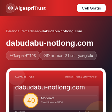
AlgaspriTrust
Cek Gratis
Beranda
›
Pemeriksaan
›
dabudabu-notlong.com
dabudabu-notlong.com
Tanpa HTTPS
Diperbarui
3 bulan yang lalu