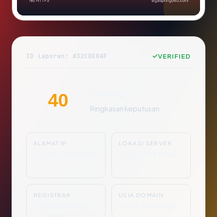
ID Laporan: #32CDE0AF
VERIFIED
Sedang
40
Ringkasan keputusan
ALAMAT IP
LOKASI SERVER
Tidak Diketahu
Tidak Diketahui
i
REGISTRAR
USIA DOMAIN
Tidak Diketahui
Tidak Diketahui