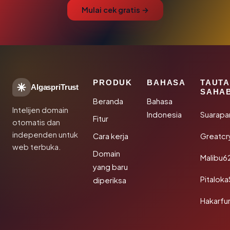
Mulai cek gratis →
PRODUK
BAHASA
TAUT
AlgaspriTrust
SAHA
Beranda
Bahasa
Intelijen domain
Indonesia
Suarapa
Fitur
otomatis dan
independen untuk
Cara kerja
Greatcr
web terbuka.
Domain
Malibu6
yang baru
Pitalok
diperiksa
Hakarfu