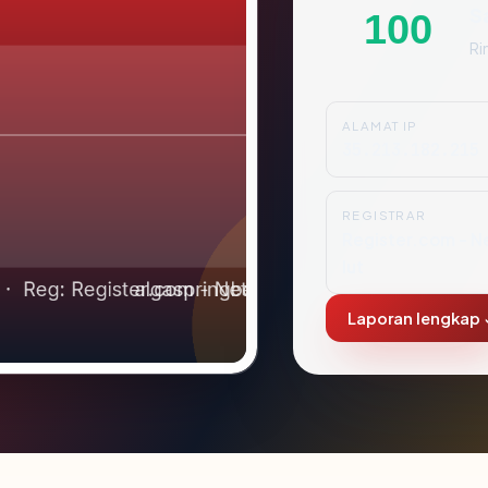
S
100
Ri
ALAMAT IP
35.213.182.215
REGISTRAR
Register.com - N
lut
Laporan lengkap 