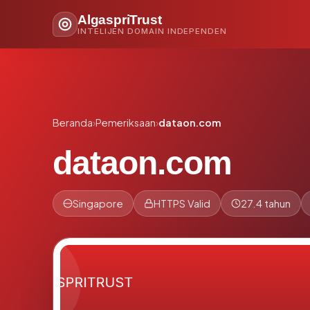
AlgaspriTrust
INTELIJEN DOMAIN INDEPENDEN
Beranda
›
Pemeriksaan
›
dataon.com
dataon.com
Singapore
HTTPS Valid
27.4 tahun