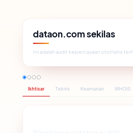
dataon.com sekilas
Ini adalah audit kepercayaan otomatis te
Ikhtisar
Teknis
Keamanan
WHOIS
Ringkasan catatan publik