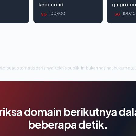
kebi.co.id
gmpro.co
100/100
100/1
SG
SG
i dibuat otomatis dari sinyal teknis publik. Ini bukan nasihat hukum atau
riksa domain berikutnya da
beberapa detik.