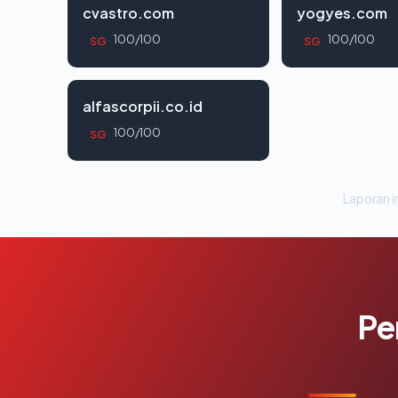
cvastro.com
yogyes.com
100/100
100/100
SG
SG
alfascorpii.co.id
100/100
SG
Laporan in
Pe