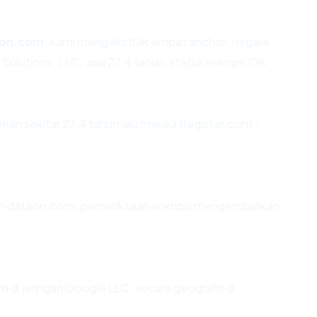
aon.com
, kami mengekstrak empat anchor: negara
olutions, LLC, usia 27.4 tahun, status enkripsi OK.
n sekitar 27.4 tahun lalu melalui Register.com -
an dataon.com, pemeriksaan enkripsi mengembalikan:
om
di jaringan Google LLC, secara geografis di