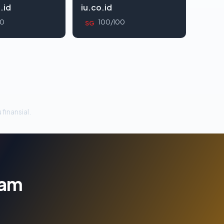
.id
iu.co.id
00
100/100
SG
 finansial.
lam