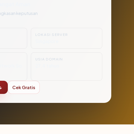
angat Aman
ngkasan keputusan
LOKASI SERVER
Singapore
USIA DOMAIN
etwork So
27.4 tahun
↓
Cek Gratis