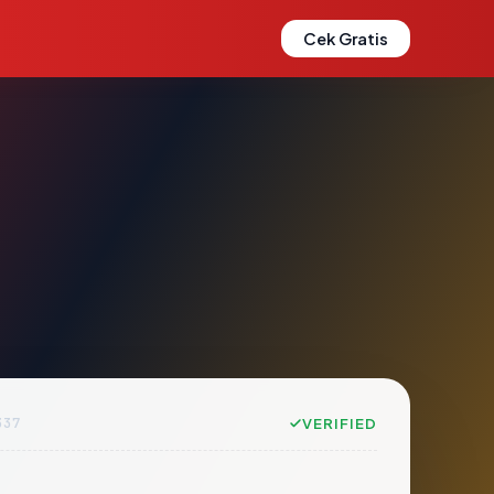
Cek Gratis
337
VERIFIED