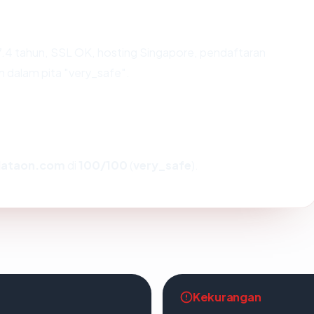
.4 tahun, SSL OK, hosting Singapore, pendaftaran
h dalam pita "very_safe".
dataon.com
di
100/100
(
very_safe
).
Kekurangan