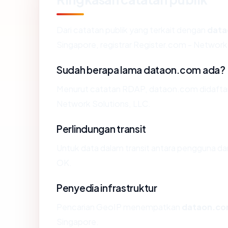
Dari catatan publik yang terkait dengan
dat
Singapore, registrar Register.com - Network S
Sudah berapa lama dataon.com ada?
Menurut catatan RDAP, dataon.com didaftarka
Network Solutions, LLC.
Perlindungan transit
Untuk data dalam transit antara pengguna d
OK.
Penyedia infrastruktur
Pencarian GeoIP menempatkan
dataon.c
Singapore.