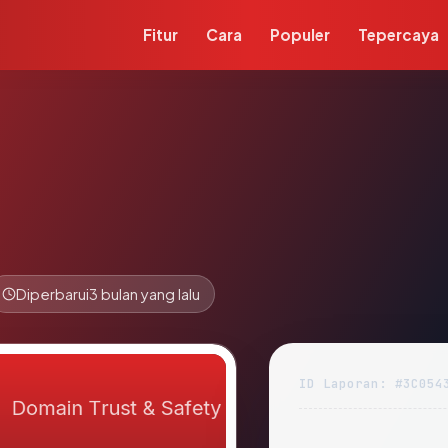
Fitur
Cara
Populer
Tepercaya
Diperbarui
3 bulan yang lalu
ID Laporan: #3C054