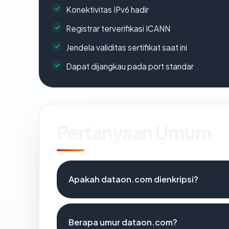
Konektivitas IPv6 hadir
Registrar terverifikasi ICANN
Jendela validitas sertifikat saat ini
Dapat dijangkau pada port standar
Pertanyaan Umum
Apakah dataon.com dienkripsi?
Berapa umur dataon.com?