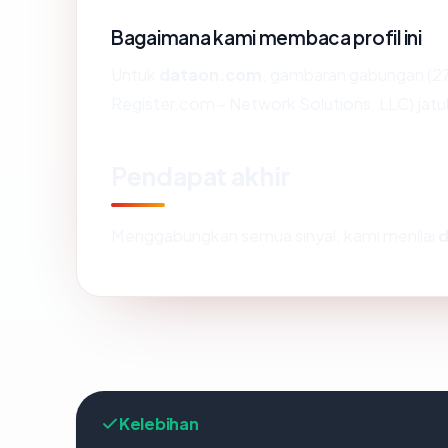
Bagaimana kami membaca profil ini
Untuk
dataon.com
, gambaran gabungan (27
Register.com - Network Solutions, LLC) jatu
Pendapat akhir
Menggabungkan semua sinyal, kami menilai
Kelebihan