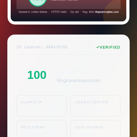
ID Laporan: #AB67D2DE
VERIFIED
Sangat Aman
100
Ringkasan keputusan
ALAMAT IP
LOKASI SERVER
76.223.54.146
United States
REGISTRAR
USIA DOMAIN
Wild West Domai
12 tahun