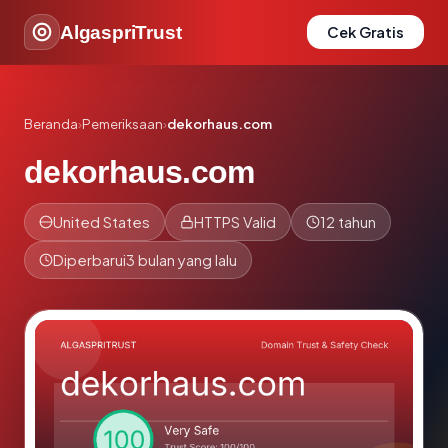
AlgaspriTrust
Cek Gratis
Beranda
›
Pemeriksaan
›
dekorhaus.com
dekorhaus.com
United States
HTTPS Valid
12 tahun
Diperbarui
3 bulan yang lalu