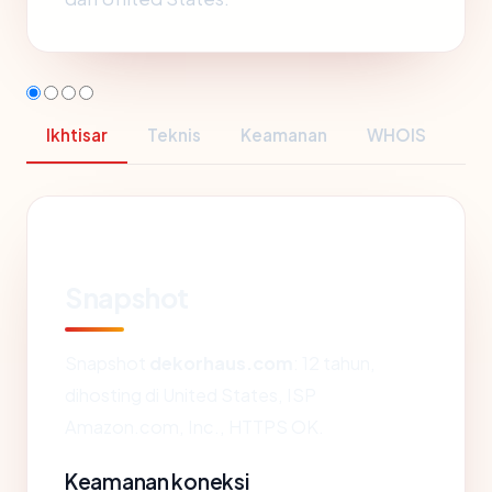
Ikhtisar
Teknis
Keamanan
WHOIS
Snapshot
Snapshot
dekorhaus.com
: 12 tahun,
dihosting di United States, ISP
Amazon.com, Inc., HTTPS OK.
Keamanan koneksi