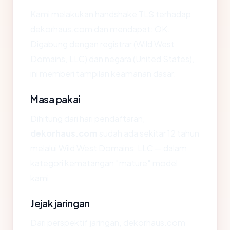
Kami melakukan handshake TLS terhadap
dekorhaus.com dan mendapat: OK.
Digabung dengan registrar (Wild West
Domains, LLC) dan negara (United States),
ini memberi tampilan keamanan dasar.
Masa pakai
Dihitung dari hari pendaftaran,
dekorhaus.com
sudah ada sekitar 12 tahun
melalui Wild West Domains, LLC — dalam
kategori kematangan "mature" model
kami.
Jejak jaringan
Dari perspektif jaringan, dekorhaus.com