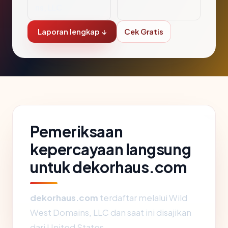
ns, LLC
Laporan lengkap ↓
Cek Gratis
Pemeriksaan
kepercayaan langsung
untuk dekorhaus.com
dekorhaus.com
terdaftar melalui Wild
West Domains, LLC dan saat ini disajikan
dari United States.