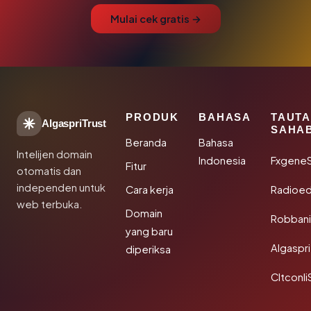
Mulai cek gratis →
PRODUK
BAHASA
TAUT
AlgaspriTrust
SAHA
Beranda
Bahasa
Intelijen domain
Indonesia
Fxgene
Fitur
otomatis dan
independen untuk
Cara kerja
Radioe
web terbuka.
Domain
Robbani
yang baru
Algaspri
diperiksa
Cltconli