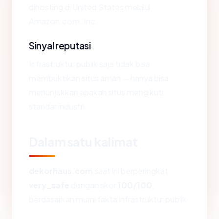
dihosting di United States melalui
Amazon.com, Inc..
Sinyal reputasi
Infrastruktur publik saja tidak bisa
membuktikan situs aman — hanya bisa
menunjukkan apakah situs mengikuti
standar industri.
Dalam satu kalimat
dekorhaus.com
saat ini berperingkat
very_safe
dengan skor
100/100
,
berdasarkan murni fakta infrastruktur publik.