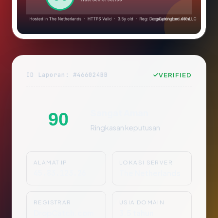
ID Laporan: #466024BB
VERIFIED
Sangat Aman
90
Ringkasan keputusan
ALAMAT IP
LOKASI SERVER
45.83.123.26
The Netherlands
REGISTRAR
USIA DOMAIN
DropCatch.com
3.5 tahun