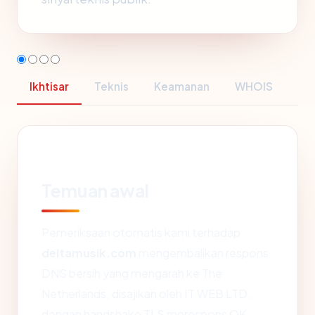
Ikhtisar
Teknis
Keamanan
WHOIS
Temuan awal
Pemeriksaan otomatis kami terhadap
deltamusik.com
mengembalikan respons
DNS bersih yang mengarah ke The
Netherlands, disajikan oleh IT WEB LTD,
dengan handshake TLS merespons OK.