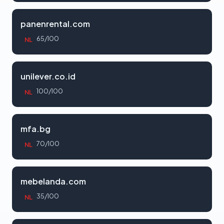
panenrental.com
65/100
NL
unilever.co.id
100/100
NL
mfa.bg
70/100
NL
mebelanda.com
35/100
NL