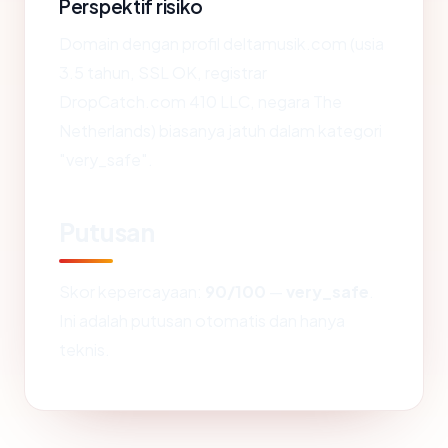
Perspektif risiko
Domain dengan profil deltamusik.com (usia
3.5 tahun, SSL OK, registrar
DropCatch.com 410 LLC, negara The
Netherlands) biasanya jatuh dalam kategori
"very_safe".
Putusan
Skor kepercayaan:
90/100
—
very_safe
.
Ini adalah putusan otomatis dan hanya
teknis.