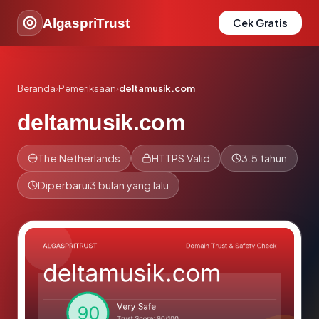
AlgaspriTrust
Cek Gratis
Beranda
›
Pemeriksaan
›
deltamusik.com
deltamusik.com
The Netherlands
HTTPS Valid
3.5 tahun
Diperbarui
3 bulan yang lalu