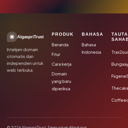
PRODUK
BAHASA
TAUT
AlgaspriTrust
SAHA
Beranda
Bahasa
Intelijen domain
Indonesia
Trax2su
Fitur
otomatis dan
independen untuk
Cara kerja
Bungaa
web terbuka.
Domain
Fxgene
yang baru
Thecak
diperiksa
Coffee
© 2026 AlgaspriTrust. Semua hak dilindungi.