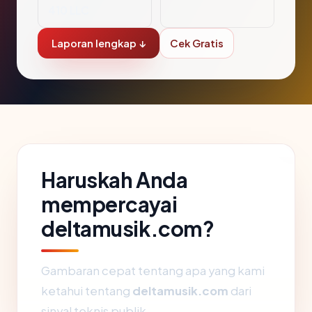
410 LLC
Laporan lengkap ↓
Cek Gratis
Haruskah Anda
mempercayai
deltamusik.com?
Gambaran cepat tentang apa yang kami
ketahui tentang
deltamusik.com
dari
sinyal teknis publik.