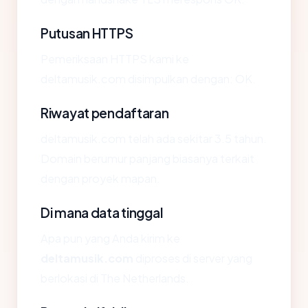
Putusan HTTPS
Pemeriksaan HTTPS kami ke
deltamusik.com disimpulkan dengan: OK.
Riwayat pendaftaran
deltamusik.com telah ada sekitar 3.5 tahun.
Domain berumur panjang biasanya terkait
dengan proyek mapan.
Di mana data tinggal
Apa pun yang Anda kirim ke
deltamusik.com
diproses di server yang
berlokasi di The Netherlands.