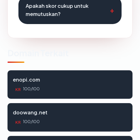
Apakah skor cukup untuk
memutuskan?
Domain Terkait
enopi.com
100/100
KR
doowang.net
100/100
KR