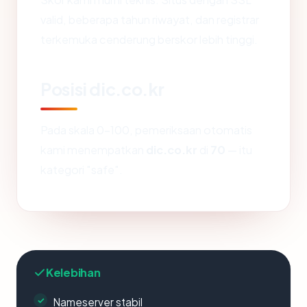
valid, beberapa tahun riwayat, dan registrar
terkemuka cenderung berskor lebih tinggi.
Posisi dic.co.kr
Pada skala 0-100, pemeriksaan otomatis
kami menempatkan
dic.co.kr
di
70
— itu
kategori "safe".
Kelebihan
Nameserver stabil