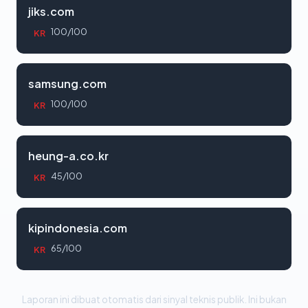
jiks.com
100/100
KR
samsung.com
100/100
KR
heung-a.co.kr
45/100
KR
kipindonesia.com
65/100
KR
Laporan ini dibuat otomatis dari sinyal teknis publik. Ini bukan