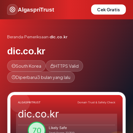
AlgaspriTrust
Cek Gratis
Beranda
›
Pemeriksaan
›
dic.co.kr
dic.co.kr
South Korea
HTTPS Valid
Diperbarui
3 bulan yang lalu