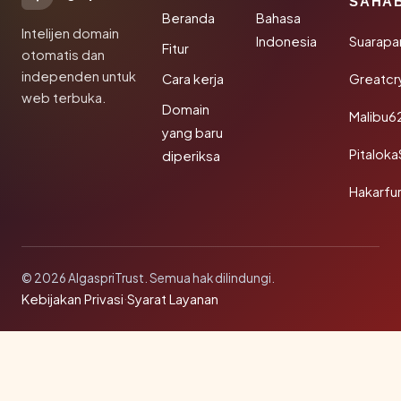
SAHA
Beranda
Bahasa
Intelijen domain
Indonesia
Suarapa
Fitur
otomatis dan
independen untuk
Cara kerja
Greatcr
web terbuka.
Domain
Malibu6
yang baru
Pitalok
diperiksa
Hakarfu
© 2026 AlgaspriTrust. Semua hak dilindungi.
Kebijakan Privasi
·
Syarat Layanan