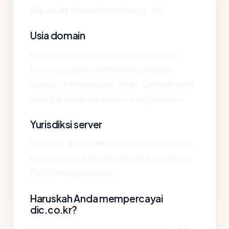
dic.co.kr
dipecahkan sebagai: OK.
Usia domain
Domain telah terdaftar selama sekitar ?
tahun, yang menempatkannya dalam
kategori kematangan "new". Domain yang
lebih tua secara statistik kurang berisiko.
Yurisdiksi server
IP di balik
dic.co.kr
berada di South Korea,
pada infrastruktur yang disediakan oleh LG
DACOM Corporation.
Haruskah Anda mempercayai
dic.co.kr?
Skor kami murni teknis. Situs dengan SSL