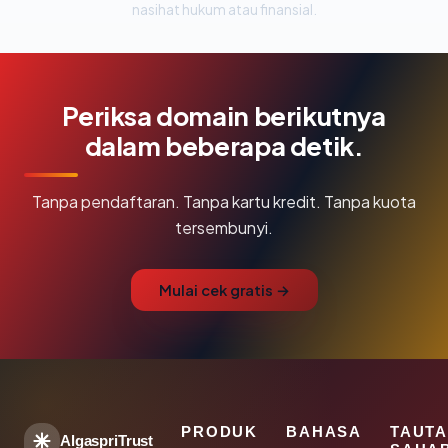
nasihat hukum atau finansial.
Periksa domain berikutnya
dalam beberapa detik.
Tanpa pendaftaran. Tanpa kartu kredit. Tanpa kuota
tersembunyi.
Mulai cek gratis →
PRODUK
BAHASA
TAUT
AlgaspriTrust