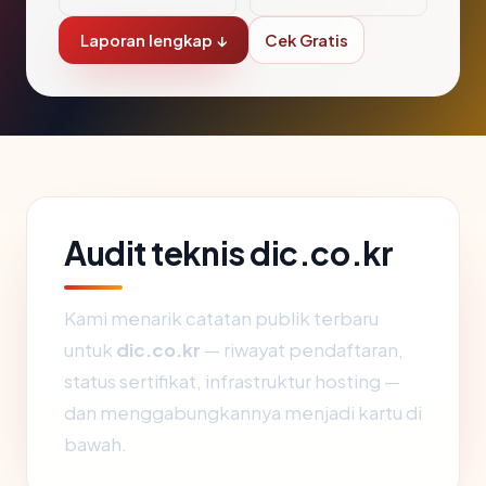
Laporan lengkap ↓
Cek Gratis
Audit teknis dic.co.kr
Kami menarik catatan publik terbaru
untuk
dic.co.kr
— riwayat pendaftaran,
status sertifikat, infrastruktur hosting —
dan menggabungkannya menjadi kartu di
bawah.