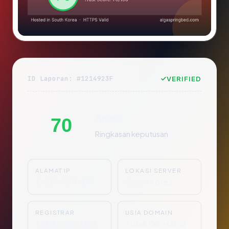
ID Laporan: #1214923F
VERIFIED
Aman
70
Ringkasan keputusan
ALAMAT IP
LOKASI SERVER
1.214.210.188
South Korea
REGISTRAR
USIA DOMAIN
Tidak Diketahui
Tidak Diketahui