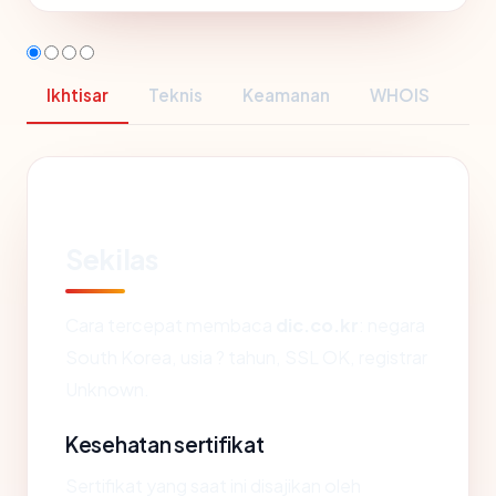
Ikhtisar
Teknis
Keamanan
WHOIS
Sekilas
Cara tercepat membaca
dic.co.kr
: negara
South Korea, usia ? tahun, SSL OK, registrar
Unknown.
Kesehatan sertifikat
Sertifikat yang saat ini disajikan oleh