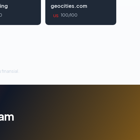
ing
geocities.com
0
100/100
US
 finansial.
lam