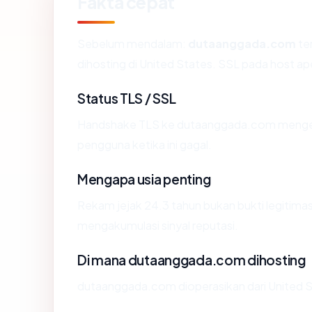
Fakta cepat
Sebelum mendalam:
dutaanggada.com
ter
dihosting di United States. SSL pada host 
Status TLS / SSL
Handshake TLS ke dutaanggada.com menge
pengguna ketika ini gagal.
Mengapa usia penting
Rekam jejak 24.3 tahun bukan bukti legitimasi
mengakumulasi sinyal reputasi.
Di mana dutaanggada.com dihosting
dutaanggada.com dioperasikan dari United St