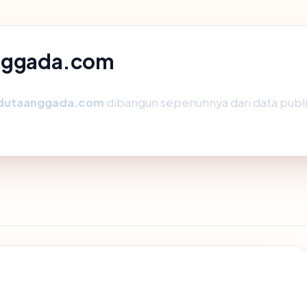
anggada.com
dutaanggada.com
dibangun sepenuhnya dari data publi