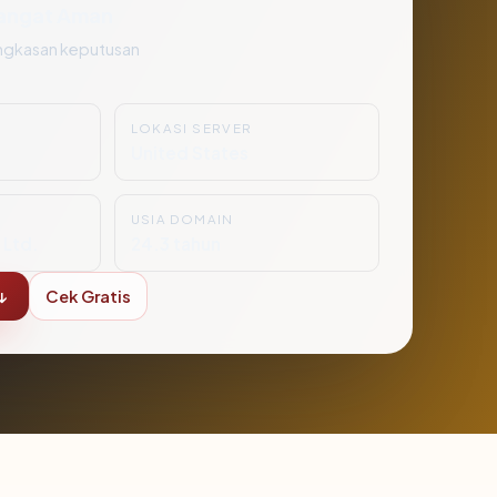
angat Aman
ngkasan keputusan
LOKASI SERVER
United States
USIA DOMAIN
 Ltd.
24.3 tahun
↓
Cek Gratis