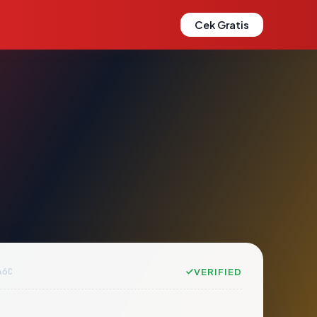
Cek Gratis
A6C
VERIFIED