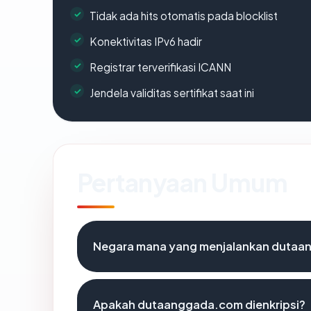
Tidak ada hits otomatis pada blocklist
Konektivitas IPv6 hadir
Registrar terverifikasi ICANN
Jendela validitas sertifikat saat ini
Pertanyaan Umum
Negara mana yang menjalankan duta
Apakah dutaanggada.com dienkripsi?