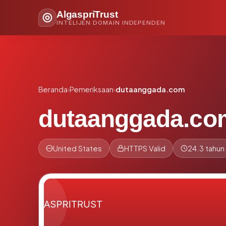
AlgaspriTrust
INTELIJEN DOMAIN INDEPENDEN
Beranda
›
Pemeriksaan
›
dutaanggada.com
dutaanggada.co
United States
HTTPS Valid
24.3 tahun