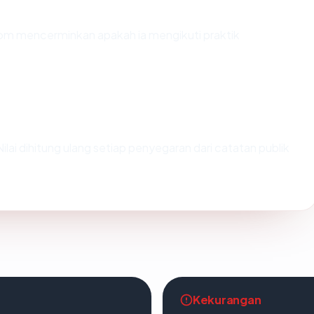
m mencerminkan apakah ia mengikuti praktik
 Nilai dihitung ulang setiap penyegaran dari catatan publik
Kekurangan