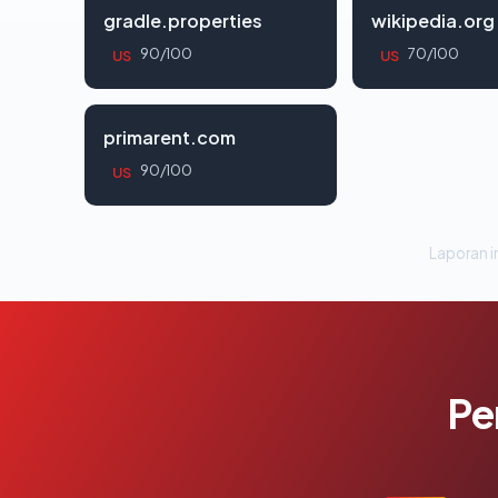
gradle.properties
wikipedia.org
90/100
70/100
US
US
primarent.com
90/100
US
Laporan in
Pe