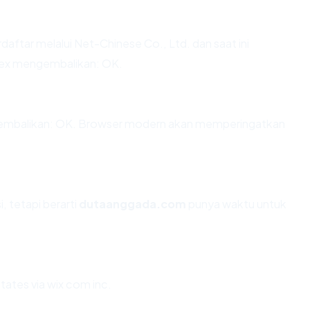
daftar melalui Net-Chinese Co., Ltd. dan saat ini
apex mengembalikan: OK.
mbalikan: OK. Browser modern akan memperingatkan
, tetapi berarti
dutaanggada.com
punya waktu untuk
ates via wix com inc.