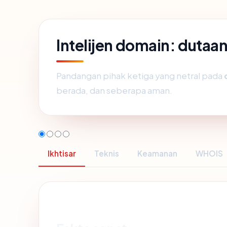
Intelijen domain: duta
Pandangan pihak ketiga yang netral pada
berada, dan seberapa aman.
Ikhtisar
Teknis
Keamanan
WHOIS