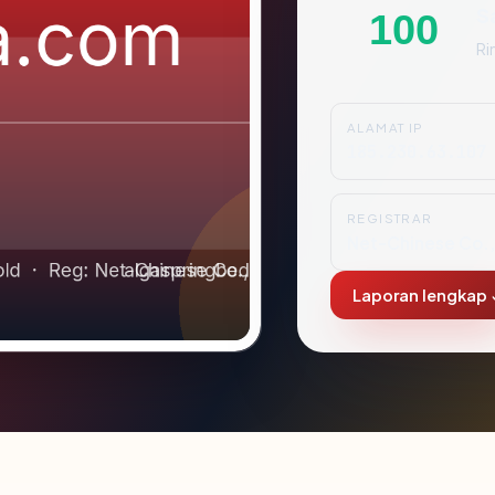
S
100
Ri
ALAMAT IP
185.230.63.107
REGISTRAR
Net-Chinese Co.,
Laporan lengkap 