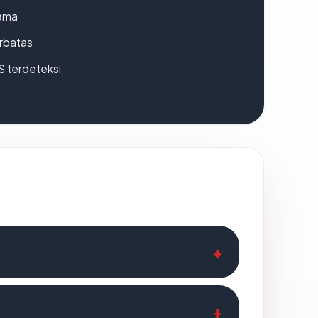
lama
erbatas
S terdeteksi