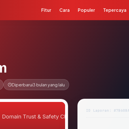
Fitur
Cara
Populer
Tepercaya
m
Diperbarui
3 bulan yang lalu
ID Laporan: #7B60B