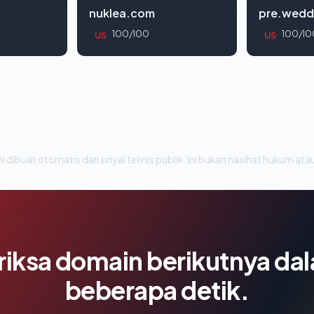
nuklea.com
pre.wedd
100/100
100/10
US
US
i dibuat otomatis dari sinyal teknis publik. Ini bukan nasihat hukum atau
riksa domain berikutnya da
beberapa detik.