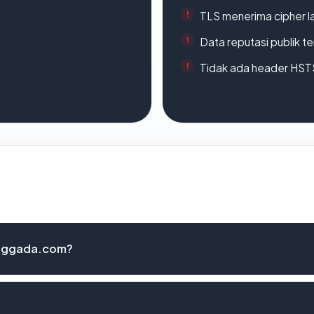
TLS menerima cipher 
Data reputasi publik t
Tidak ada header HST
anggada.com?