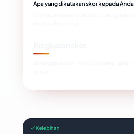
Apa yang dikatakan skor kepada Anda
Skor kepercayaan otomatis dutaanggada.co
infrastruktur standar.
Ringkasan skor
dutaanggada.com → 100/100 (
very_safe
).
terbaru.
Kelebihan