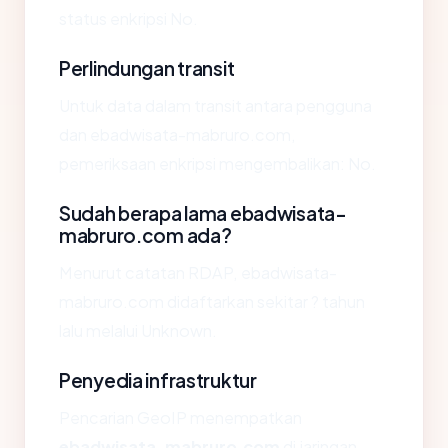
status enkripsi No.
Perlindungan transit
Untuk data dalam transit antara pengguna
dan ebadwisata-mabruro.com,
pemeriksaan enkripsi mengembalikan: No.
Sudah berapa lama ebadwisata-
mabruro.com ada?
Menurut catatan RDAP, ebadwisata-
mabruro.com didaftarkan sekitar ? tahun
lalu melalui Unknown.
Penyedia infrastruktur
Pencarian GeoIP menempatkan
ebadwisata-mabruro.com
di jaringan