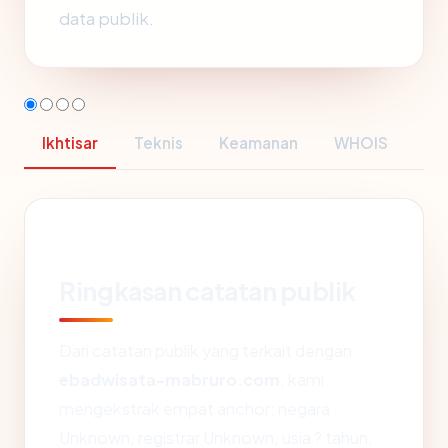
data publik.
Ikhtisar
Teknis
Keamanan
WHOIS
Ringkasan catatan publik
Dari catatan publik yang terkait dengan
ebadwisata-mabruro.com
, kami
mengekstrak empat anchor: negara
Unknown, registrar Unknown, usia ? tahun,