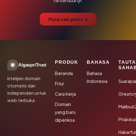
tersembunyi.
Mulai cek gratis →
PRODUK
BAHASA
TAUT
AlgaspriTrust
SAHA
Beranda
Bahasa
Intelijen domain
Indonesia
Suarapa
Fitur
otomatis dan
independen untuk
Cara kerja
Greatcr
web terbuka.
Domain
Malibu6
yang baru
Pitalok
diperiksa
Hakarfu