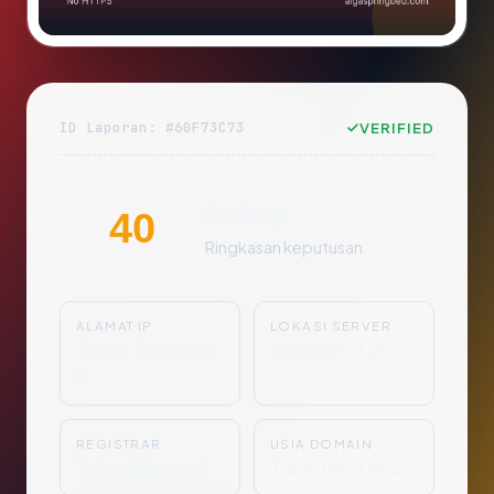
ID Laporan: #60F73C73
VERIFIED
Sedang
40
Ringkasan keputusan
ALAMAT IP
LOKASI SERVER
Tidak Diketahu
Tidak Diketahui
i
REGISTRAR
USIA DOMAIN
Tidak Diketahui
Tidak Diketahui