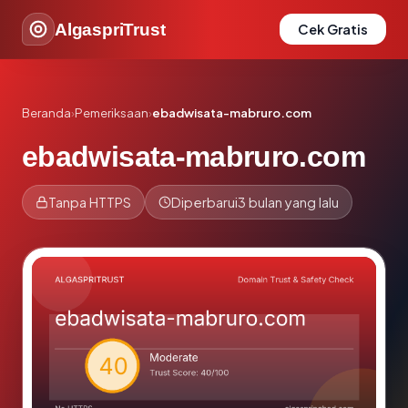
AlgaspriTrust
Cek Gratis
Beranda
›
Pemeriksaan
›
ebadwisata-mabruro.com
ebadwisata-mabruro.com
Tanpa HTTPS
Diperbarui
3 bulan yang lalu