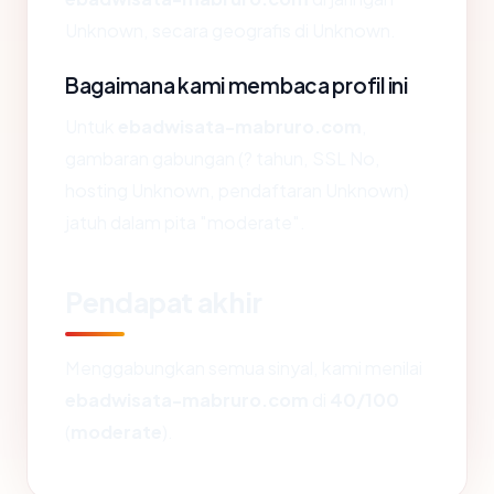
Unknown, secara geografis di Unknown.
Bagaimana kami membaca profil ini
Untuk
ebadwisata-mabruro.com
,
gambaran gabungan (? tahun, SSL No,
hosting Unknown, pendaftaran Unknown)
jatuh dalam pita "moderate".
Pendapat akhir
Menggabungkan semua sinyal, kami menilai
ebadwisata-mabruro.com
di
40/100
(
moderate
).