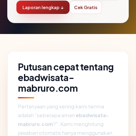
Laporan lengkap ↓
Cek Gratis
Putusan cepat tentang
ebadwisata-
mabruro.com
Pertanyaan yang sering kami terima
adalah "seberapa aman
ebadwisata-
mabruro.com
?". Kami menghitung
jawaban otomatis hanya menggunakan