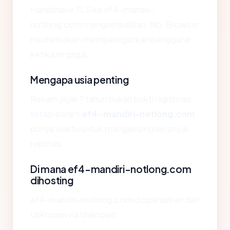
Handshake TLS ke ef4-mandiri-
notlong.com mengembalikan: No. Browser
modern akan memperingatkan pengguna
ketika ini gagal.
Mengapa usia penting
Rekam jejak ? tahun bukan bukti legitimasi,
tetapi berarti
ef4-mandiri-notlong.com
punya waktu untuk mengakumulasi sinyal
reputasi.
Di mana ef4-mandiri-notlong.com
dihosting
ef4-mandiri-notlong.com dioperasikan dari
Unknown via Unknown.