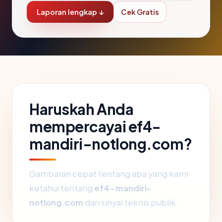
Laporan lengkap ↓
Cek Gratis
Haruskah Anda
mempercayai ef4-
mandiri-notlong.com?
Gambaran cepat tentang apa yang kami
ketahui tentang
ef4-mandiri-
notlong.com
dari sinyal teknis publik.