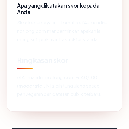
Apa yang dikatakan skor kepada
Anda
Skor kepercayaan otomatis ef4-mandiri-
notlong.com mencerminkan apakah ia
mengikuti praktik infrastruktur standar.
Ringkasan skor
ef4-mandiri-notlong.com → 40/100
(
moderate
). Nilai dihitung ulang setiap
penyegaran dari catatan publik terbaru.