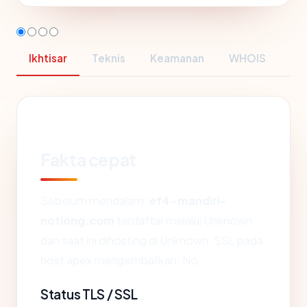
Ikhtisar
Teknis
Keamanan
WHOIS
Fakta cepat
Sebelum mendalam:
ef4-mandiri-
notlong.com
terdaftar melalui Unknown
dan saat ini dihosting di Unknown. SSL pada
host apex mengembalikan: No.
Status TLS / SSL