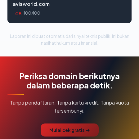
avisworld.com
100/100
GB
Laporan ini dibuat otomatis dari sinyal teknis publik. Ini bukan
nasihat hukum atau finansial.
Periksa domain berikutnya
dalam beberapa detik.
Tanpa pendaftaran. Tanpa kartu kredit. Tanpa kuota
tersembunyi.
Mulai cek gratis →