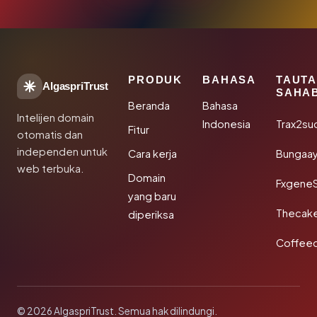
PRODUK
BAHASA
TAUT
AlgaspriTrust
SAHA
Beranda
Bahasa
Intelijen domain
Indonesia
Trax2su
Fitur
otomatis dan
independen untuk
Cara kerja
Bungaa
web terbuka.
Domain
Fxgene
yang baru
Thecak
diperiksa
Coffee
© 2026 AlgaspriTrust. Semua hak dilindungi.