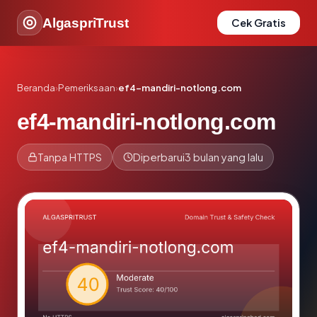
AlgaspriTrust
Cek Gratis
Beranda
›
Pemeriksaan
›
ef4-mandiri-notlong.com
ef4-mandiri-notlong.com
Tanpa HTTPS
Diperbarui
3 bulan yang lalu