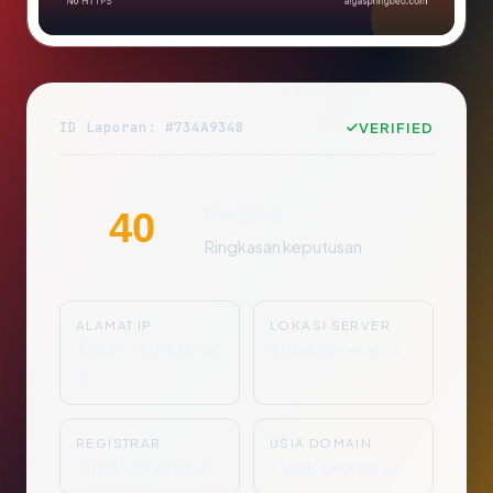
ID Laporan: #734A9348
VERIFIED
Sedang
40
Ringkasan keputusan
ALAMAT IP
LOKASI SERVER
Tidak Diketahu
Tidak Diketahui
i
REGISTRAR
USIA DOMAIN
Tidak Diketahui
Tidak Diketahui