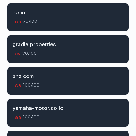
ho.io
70/100
GB
gradle.properties
90/100
US
anz.com
100/100
GB
yamaha-motor.co.id
100/100
GB