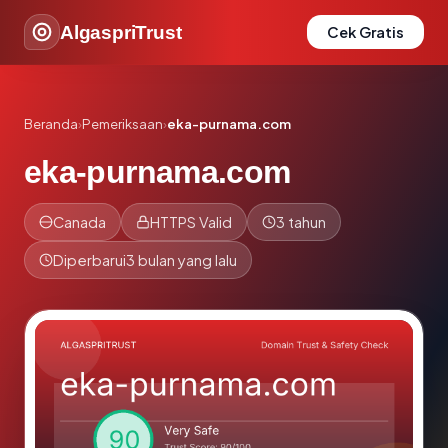
AlgaspriTrust
Cek Gratis
Beranda
›
Pemeriksaan
›
eka-purnama.com
eka-purnama.com
Canada
HTTPS Valid
3 tahun
Diperbarui
3 bulan yang lalu