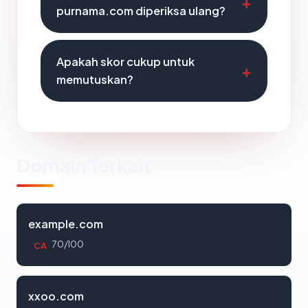
purnama.com diperiksa ulang?
Apakah skor cukup untuk
memutuskan?
Domain Terkait
example.com
70/100
CA
xxoo.com