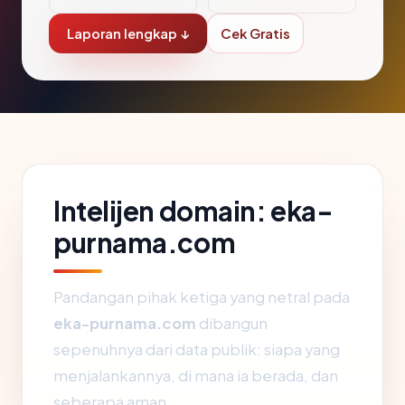
Laporan lengkap ↓
Cek Gratis
Intelijen domain: eka-
purnama.com
Pandangan pihak ketiga yang netral pada
eka-purnama.com
dibangun
sepenuhnya dari data publik: siapa yang
menjalankannya, di mana ia berada, dan
seberapa aman.