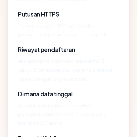
Putusan HTTPS
Pemeriksaan HTTPS kami ke eka-
purnama.com disimpulkan dengan: OK.
Riwayat pendaftaran
eka-purnama.com telah ada sekitar 3
tahun. Domain berumur panjang biasanya
terkait dengan proyek mapan.
Di mana data tinggal
Apa pun yang Anda kirim ke
eka-
purnama.com
diproses di server yang
berlokasi di Canada.