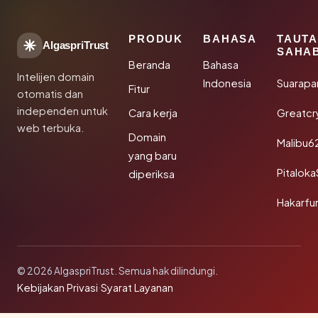
PRODUK
BAHASA
TAUT
AlgaspriTrust
SAHA
Beranda
Bahasa
Intelijen domain
Indonesia
Suarapa
Fitur
otomatis dan
independen untuk
Cara kerja
Greatcr
web terbuka.
Domain
Malibu6
yang baru
Pitalok
diperiksa
Hakarfu
© 2026 AlgaspriTrust. Semua hak dilindungi.
Kebijakan Privasi
·
Syarat Layanan