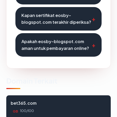
Kapan sertifikat eosby-
blogspot.com terakhir diperiksa?
Apakah eosby-blogspot.com
aman untuk pembayaran online?
Domain Terkait
bet365.com
100/100
GB