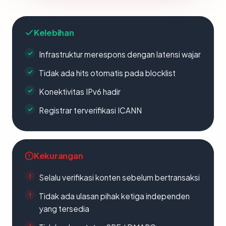
Kelebihan
Infrastruktur merespons dengan latensi wajar
Tidak ada hits otomatis pada blocklist
Konektivitas IPv6 hadir
Registrar terverifikasi ICANN
Kekurangan
Selalu verifikasi konten sebelum bertransaksi
Tidak ada ulasan pihak ketiga independen
yang tersedia