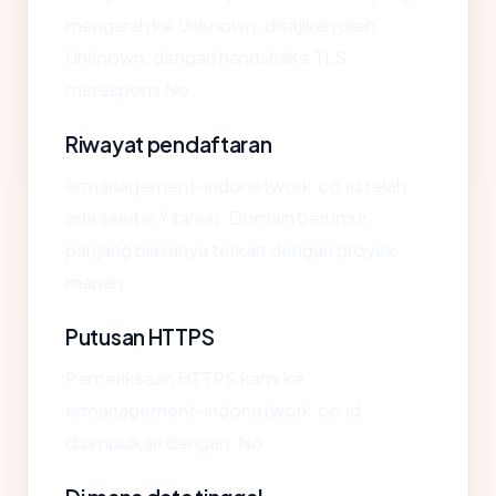
mengarah ke Unknown, disajikan oleh
Unknown, dengan handshake TLS
merespons No.
Riwayat pendaftaran
ermanagement-indonetwork.co.id telah
ada sekitar ? tahun. Domain berumur
panjang biasanya terkait dengan proyek
mapan.
Putusan HTTPS
Pemeriksaan HTTPS kami ke
ermanagement-indonetwork.co.id
disimpulkan dengan: No.