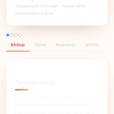
Tanpa input editorial — hanya fakta
infrastruktur publik.
Ikhtisar
Teknis
Keamanan
WHOIS
Temuan awal
Pemeriksaan otomatis kami terhadap
ermanagement-indonetwork.co.id
mengembalikan respons DNS bersih yang