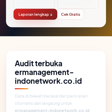
Tidak Diketahui
Tidak Diketahui
Laporan lengkap ↓
Cek Gratis
Audit terbuka
ermanagement-
indonetwork.co.id
Data di bawah berasal dari pencarian
otomatis dan langsung untuk
ermanagement-indonetwork.co.id
.