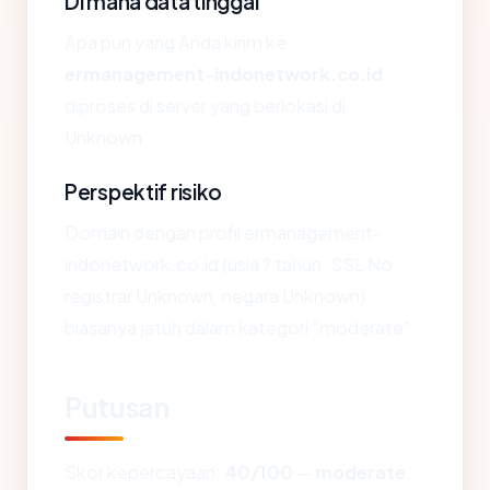
Di mana data tinggal
Apa pun yang Anda kirim ke
ermanagement-indonetwork.co.id
diproses di server yang berlokasi di
Unknown.
Perspektif risiko
Domain dengan profil ermanagement-
indonetwork.co.id (usia ? tahun, SSL No,
registrar Unknown, negara Unknown)
biasanya jatuh dalam kategori "moderate".
Putusan
Skor kepercayaan:
40/100
—
moderate
.