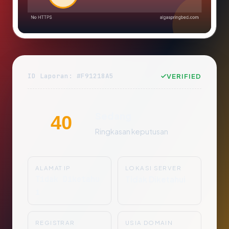
ID Laporan: #F91218A5
VERIFIED
Sedang
40
Ringkasan keputusan
ALAMAT IP
LOKASI SERVER
Tidak Diketahu
Tidak Diketahui
i
REGISTRAR
USIA DOMAIN