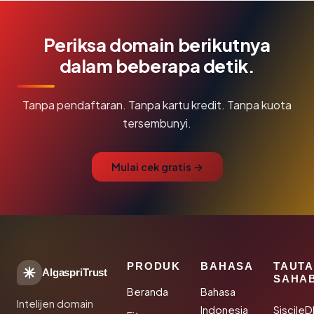
Periksa domain berikutnya
dalam beberapa detik.
Tanpa pendaftaran. Tanpa kartu kredit. Tanpa kuota
tersembunyi.
Mulai cek gratis →
PRODUK
BAHASA
TAUT
AlgaspriTrust
SAHA
Beranda
Bahasa
Intelijen domain
Indonesia
Siscile