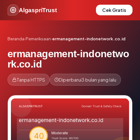
AlgaspriTrust
Cek Gratis
Beranda
›
Pemeriksaan
›
ermanagement-indonetwork.co.id
ermanagement-indonetwo
rk.co.id
Tanpa HTTPS
Diperbarui
3 bulan yang lalu