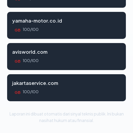
yamaha-motor.co.id
100/100
GB
avisworld.com
100/100
GB
jakartaservice.com
100/100
GB
Laporan ini dibuat otomatis dari sinyal teknis publik. Ini bukan
nasihat hukum atau finansial.