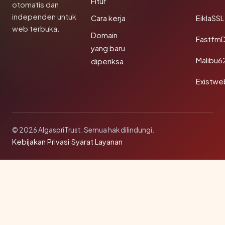
Fitur
otomatis dan
independen untuk
Cara kerja
EiklaSSL
web terbuka.
Domain
Fastfm
yang baru
Malibu6
diperiksa
Existwe
© 2026 AlgaspriTrust. Semua hak dilindungi.
Kebijakan Privasi
·
Syarat Layanan